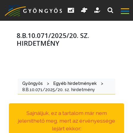
8.B.10.071/2025/20. SZ.
HIRDETMÉNY
A
VÁROS
Gyöngyös
>
Egyéb hirdetmények
>
KIEMELT
8.B.10.071/2025/20. sz. hirdetmény
LÁTVÁNYOSSÁGOK
GYÖNGYÖS
Sajnáljuk, ez a tartalom már nem
VÁROS
jeleníthető meg, mert az érvényessége
ÉRTÉKTÁRA
lejárt ekkor: