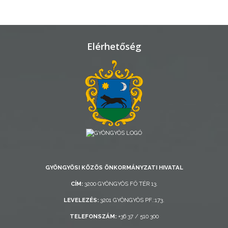
TELEPÜLÉSRENDEZÉS
STRATÉGIÁK
Elérhetőség
ÉS
KONCEPCIÓK
BEJELENTŐ
GYÖNGYÖSI KÖZÖS ÖNKORMÁNYZATI HIVATAL
VÁROSHÁZA
CÍM:
3200 GYÖNGYÖS FŐ TÉR 13.
LEVELEZÉS:
3201 GYÖNGYÖS PF.:173.
AZ
TELEFONSZÁM:
+36 37 / 510 300
ÖNKORMÁNYZAT