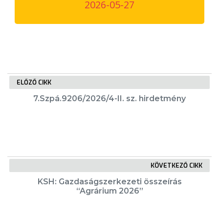
2026-05-27
VÁROSUNKRÓL
LAKOSSÁGI
INFORMÁCIÓK
HASZNOS
ELŐZŐ CIKK
KVÍZ
7.Szpá.9206/2026/4-II. sz. hirdetmény
KÖVETKEZŐ CIKK
A
KSH: Gazdaságszerkezeti összeírás
VÁROS
“Agrárium 2026”
PÉNZÜGYEI