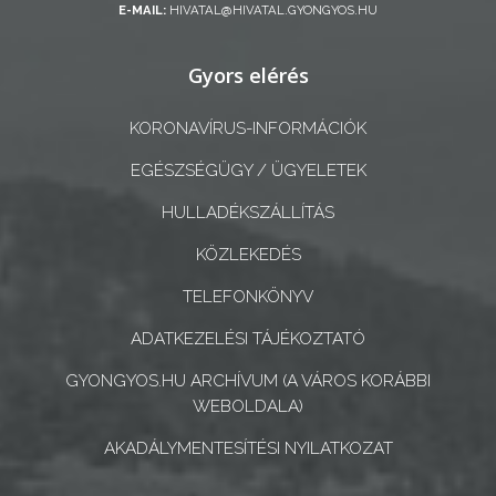
E-MAIL:
HIVATAL@HIVATAL.GYONGYOS.HU
A
Gyors elérés
KÉPVISELŐ-
TESTÜLET
KORONAVÍRUS-INFORMÁCIÓK
A
EGÉSZSÉGÜGY / ÜGYELETEK
VÁROSRENDÉSZET
HULLADÉKSZÁLLÍTÁS
TÁJÉKOZTATÓK
KÖZLEKEDÉS
ÁTLÁTHATÓSÁG
TELEFONKÖNYV
ADATKEZELÉSI TÁJÉKOZTATÓ
AZ
ÖNKORMÁNYZATI
GYONGYOS.HU ARCHÍVUM (A VÁROS KORÁBBI
WEBOLDALA)
CÉGEK
ÉS
AKADÁLYMENTESÍTÉSI NYILATKOZAT
INTÉZMÉNYEK