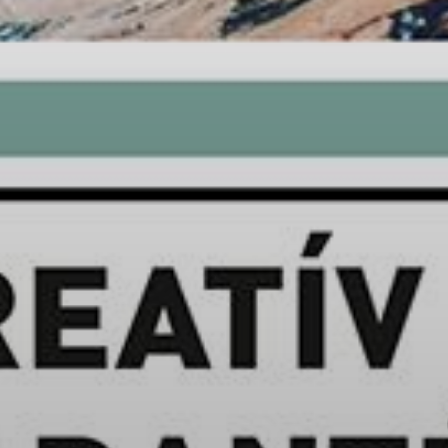
VÁROSUNKRÓL
LAKOSSÁGI
INFORMÁCIÓK
HASZNOS
KVÍZ
A
VÁROS
PÉNZÜGYEI