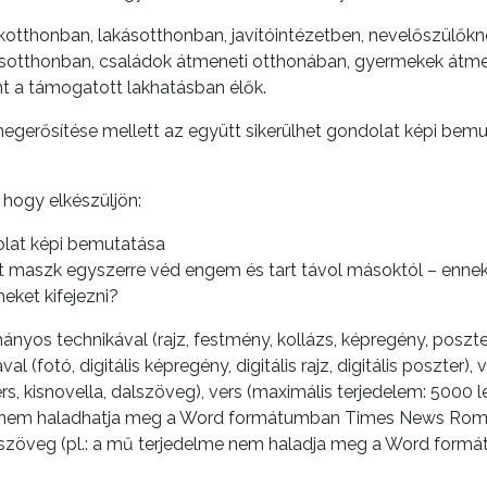
tthonban, lakásotthonban, javítóintézetben, nevelőszülőknél,
otthonban, családok átmeneti otthonában, gyermekek átmen
t a támogatott lakhatásban élők.
 megerősítése mellett az együtt sikerülhet gondolat képi be
 hogy elkészüljön:
olat képi bemutatása
maszk egyszerre véd engem és tart távol másoktól – ennek 
ket kifejezni?
os technikával (rajz, festmény, kollázs, képregény, poszter,
val (fotó, digitális képregény, digitális rajz, digitális poszt
s, kisnovella, dalszöveg), vers (maximális terjedelem: 5000 l
me nem haladhatja meg a Word formátumban Times News Roman 
 dalszöveg (pl.: a mű terjedelme nem haladja meg a Word f