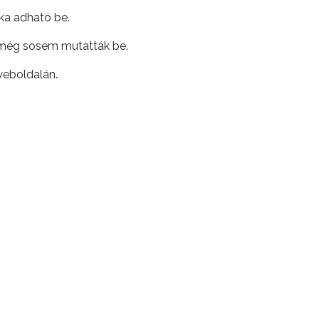
ka adható be.
n még sosem mutatták be.
weboldalán.
KÖVETKEZŐ CIKK
gkisebbek kultúrához kötődő kapcsolatát