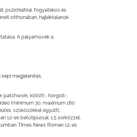
 pszichiátriai, fogyatékos és
eti otthonában, hajléktalanok
mutatása. A pályaművek a
képi megjelenítés.
 patchwork, kötött-, horgolt-,
er), videó (minimum 30, maximum 180
eütés, szóközökkel együtt),
12-es betűtípussal, 1,5 sorközzel,
ormátumban Times News Roman 12-es