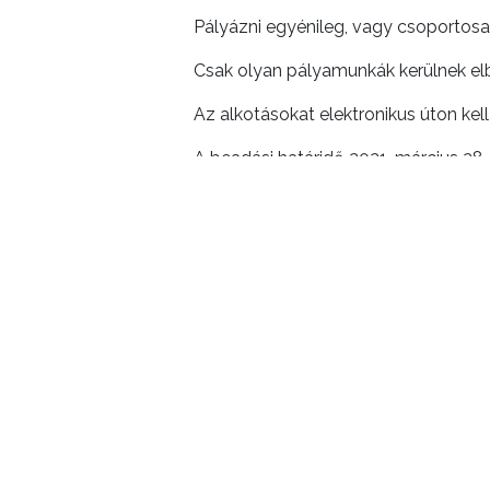
Pályázni egyénileg, vagy csoportosa
Csak olyan pályamunkák kerülnek elb
Az alkotásokat elektronikus úton kel
A beadási határidő 2021. március 28. 
ELŐZŐ CIKK
Aki teheti, ne vigye bölcsődébe a gyer
KIEMELT TARTALMAK