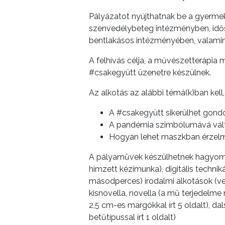
ÉS
Pályázatot nyújthatnak be a gyermeko
INTÉZMÉNYEK
szenvedélybeteg intézményben, idős
bentlakásos intézményében, valamin
NYOMTATVÁNYOK
A felhívás célja, a művészetterápia
E-
#csakegyütt üzenetre készülnek.
ÜGYINTÉZÉS
Az alkotás az alábbi témá(k)ban kell,
TESTÜLETI
A #csakegyütt sikerülhet gond
ANYAGOK
A pandémia szimbólumává vált 
Hogyan lehet maszkban érzelme
KISTÉRSÉG
A pályaművek készülhetnek hagyomány
GEOTERM-
hímzett kézimunka), digitális techniká
GYÖNGYÖS
másodperces) irodalmi alkotások (ver
kisnovella, novella (a mű terjedel
2,5 cm-es margókkal írt 5 oldalt),
betűtípussal írt 1 oldalt)