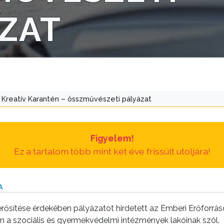
ZAT
Kreatív Karantén – összművészeti pályázat
Figyelem!
Ez a tartalom több mint két éve frissült utoljára!
A
ősítése érdekében pályázatot hirdetett az Emberi Erőforráso
an a szociális és gyermekvédelmi intézmények lakóinak szól.