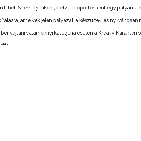
n lehet. Személyenként, illetve csoportonként egy pályamun
írálásra, amelyek jelen pályázatra készültek, és nyilvánosa
l benyújtani valamennyi kategória esetén a Kreatív Karantén 
éjfél
mekét!
Erősítik a le