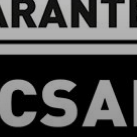
KÖLTSÉGVETÉSI
RENDELETEK
AZ
ÉPÜLŐ
VÁROS
FEJLESZTÉSEK