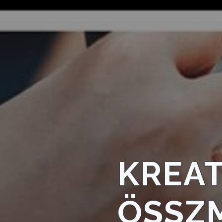
KÖRNYEZETVÉDELEM
TELEPÜLÉSRENDEZÉS
STRATÉGIÁK
ÉS
KONCEPCIÓK
BEJELENTŐ
KREAT
VÁROSHÁZA
ÖSSZ