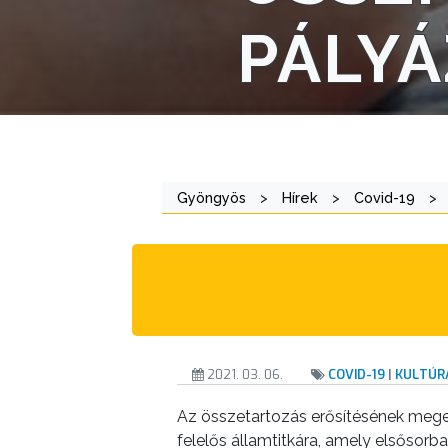
AZ
PÁLYÁ
ÖNKORMÁNYZAT
A
KÉPVISELŐ-
TESTÜLET
Gyöngyös
>
Hírek
>
Covid-19
>
A
VÁROSRENDÉSZET
TÁJÉKOZTATÓK
ÁTLÁTHATÓSÁG
2021. 03. 06.
COVID-19
|
KULTÚR
AZ
ÖNKORMÁNYZATI
Az összetartozás erősítésének meger
CÉGEK
felelős államtitkára, amely elsősorb