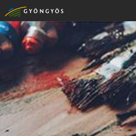
A
VÁROS
KIEMELT
LÁTVÁNYOSSÁGOK
GYÖNGYÖS
VÁROS
ÉRTÉKTÁRA