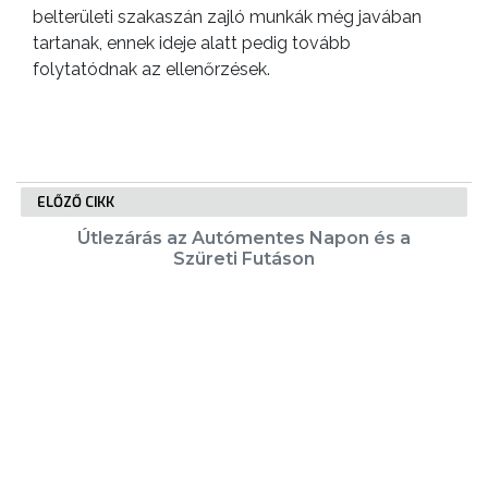
belterületi szakaszán zajló munkák még javában
tartanak, ennek ideje alatt pedig tovább
folytatódnak az ellenőrzések.
ELŐZŐ CIKK
Útlezárás az Autómentes Napon és a
Szüreti Futáson
KÖVETKEZŐ CIKK
Autentikus cigány ételeket szolgáltak
fel a Gyöngyösi Roma Kulturális Napon