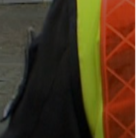
AZ
ÉPÜLŐ
VÁROS
FEJLESZTÉSEK
KÖRNYEZETVÉDELEM
TELEPÜLÉSRENDEZÉS
STRATÉGIÁK
ÉS
KONCEPCIÓK
BEJELENTŐ