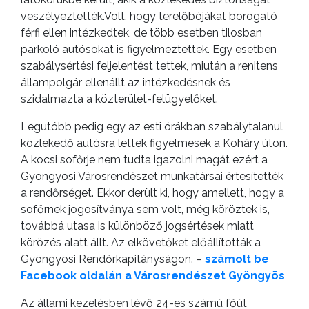
veszélyeztették.Volt, hogy terelőbójákat borogató
férfi ellen intézkedtek, de több esetben tilosban
parkoló autósokat is figyelmeztettek. Egy esetben
szabálysértési feljelentést tettek, miután a renitens
állampolgár ellenállt az intézkedésnek és
szidalmazta a közterület-felügyelőket.
Legutóbb pedig egy az esti órákban szabálytalanul
közlekedő autósra lettek figyelmesek a Koháry úton.
A kocsi sofőrje nem tudta igazolni magát ezért a
Gyöngyösi Városrendèszet munkatársai értesítették
a rendőrséget. Ekkor derült ki, hogy amellett, hogy a
sofőrnek jogosítványa sem volt, még köröztek is,
továbbá utasa is különböző jogsértések miatt
körözés alatt állt. Az elkövetőket előállították a
Gyöngyösi Rendőrkapitányságon. –
számolt be
Facebook oldalán a Városrendészet Gyöngyös
Az állami kezelésben lévő 24-es számú főút