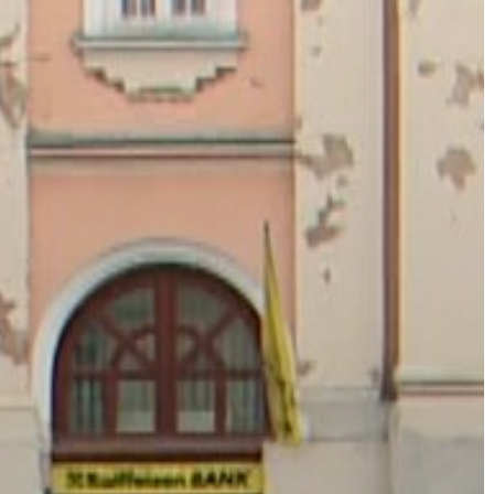
VÁROS
ÉRTÉKTÁRA
VÁROSUNKRÓL
LAKOSSÁGI
INFORMÁCIÓK
HASZNOS
KVÍZ