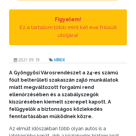
TESTÜLETI
ANYAGOK
Figyelem!
KISTÉRSÉG
Ez a tartalom több mint két éve frissült
utoljára!
GEOTERM-
GYÖNGYÖS
2021. 09. 19.
HÍREK
A Gyöngyösi Városrendèszet a 24-es számú
főút belterületi szakaszán zajló munkálatok
miatt megváltozott forgalmi rend
ellenőrzésében és a szabályszegők
kiszűrésében kiemelt szerepet kapott. A
felügyelők a biztonságos közlekedés
fenntartásában működnek közre.
Az elmúlt időszakban több olyan autós is a
látókörükbe került, akik a közlekedés biztonságát