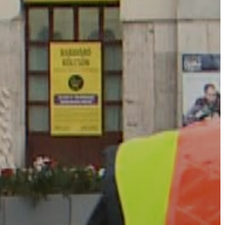
A
VÁROS
PÉNZÜGYEI
KÖLTSÉGVETÉSI
RENDELETEK