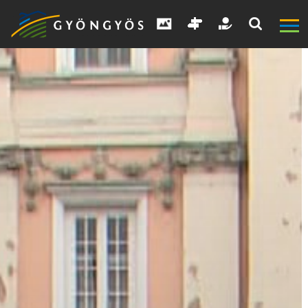
A
VÁROS
KIEMELT
LÁTVÁNYOSSÁGOK
GYÖNGYÖS