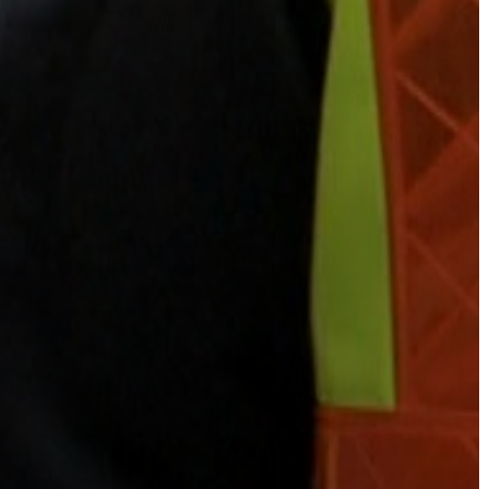
VÁROSHÁZA
AZ
ÖNKORMÁNYZAT
A
KÉPVISELŐ-
TESTÜLET