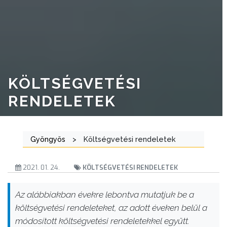
KÖLTSÉGVETÉSI
RENDELETEK
Gyöngyös
>
Költségvetési rendeletek
2021. 01. 24.
KÖLTSÉGVETÉSI RENDELETEK
Az alábbiakban évekre lebontva mutatjuk be a
költségvetési rendeleteket, az adott éveken belül a
módosított költségvetési rendeletekkel együtt.