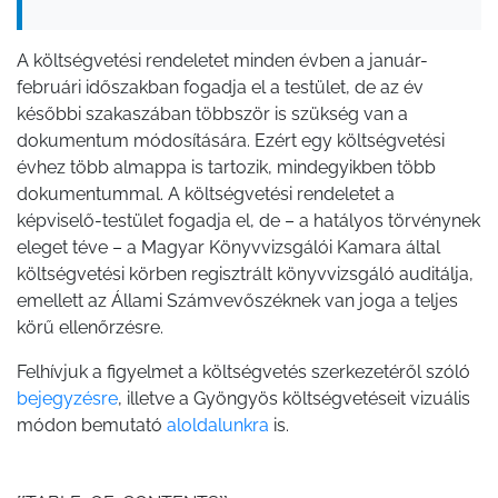
A költségvetési rendeletet minden évben a január-
februári időszakban fogadja el a testület, de az év
későbbi szakaszában többször is szükség van a
dokumentum módosítására. Ezért egy költségvetési
évhez több almappa is tartozik, mindegyikben több
dokumentummal. A költségvetési rendeletet a
képviselő-testület fogadja el, de – a hatályos törvénynek
eleget téve – a Magyar Könyvvizsgálói Kamara által
költségvetési körben regisztrált könyvvizsgáló auditálja,
emellett az Állami Számvevőszéknek van joga a teljes
körű ellenőrzésre.
Felhívjuk a figyelmet a költségvetés szerkezetéről szóló
bejegyzésre
, illetve a Gyöngyös költségvetéseit vizuális
módon bemutató
aloldalunkra
is.