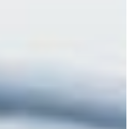
KIEMELT
LÁTVÁNYOSSÁGOK
GYÖNGYÖS
VÁROS
ÉRTÉKTÁRA
VÁROSUNKRÓL
LAKOSSÁGI
INFORMÁCIÓK
HASZNOS
KVÍZ