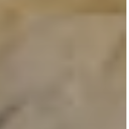
AZ
ÖNKORMÁNYZATI
CÉGEK
ÉS
INTÉZMÉNYEK
NYOMTATVÁNYOK
E-
ÜGYINTÉZÉS
TESTÜLETI
ANYAGOK
KISTÉRSÉG