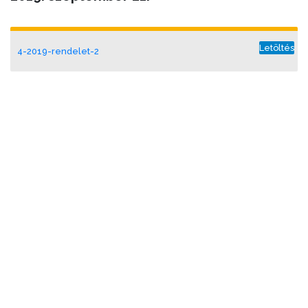
Letöltés
4-2019-rendelet-2
2019-evi-koltsegvetes-egyseges-szerkezetben-2019-09-19
Letöltés
2019. június 29.
Letöltés
4-2019-rendelet-1
2019-evi-koltsegvetes-egyseges-szerkezetben-2019-06-27
Letöltés