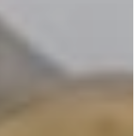
AZ
ÖNKORMÁNYZAT
A
KÉPVISELŐ-
TESTÜLET
A
VÁROSRENDÉSZET
TÁJÉKOZTATÓK
ÁTLÁTHATÓSÁG