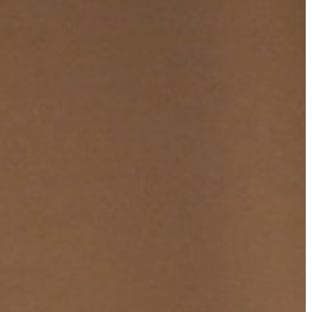
KIEMELT
LÁTVÁNYOSSÁGOK
GYÖNGYÖS
VÁROS
ÉRTÉKTÁRA
VÁROSUNKRÓL
LAKOSSÁGI
INFORMÁCIÓK
HASZNOS
KVÍZ