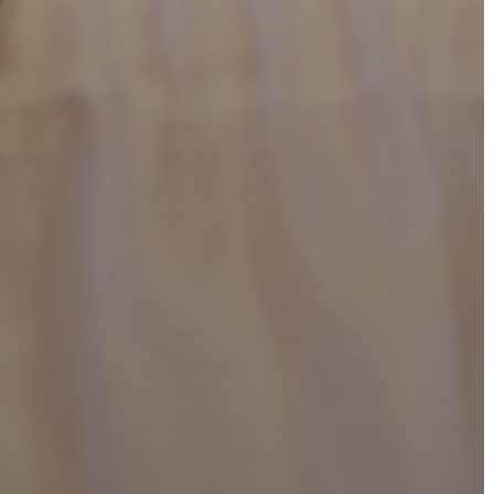
NYOMTATVÁNYOK
E-
ÜGYINTÉZÉS
TESTÜLETI
ANYAGOK
KISTÉRSÉG
GEOTERM-
GYÖNGYÖS