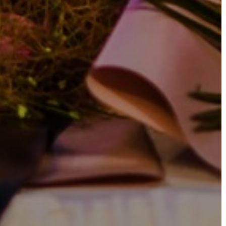
A
KÉPVISELŐ-
TESTÜLET
A
VÁROSRENDÉSZET
TÁJÉKOZTATÓK
ÁTLÁTHATÓSÁG
AZ
ÖNKORMÁNYZATI
CÉGEK
ÉS
INTÉZMÉNYEK