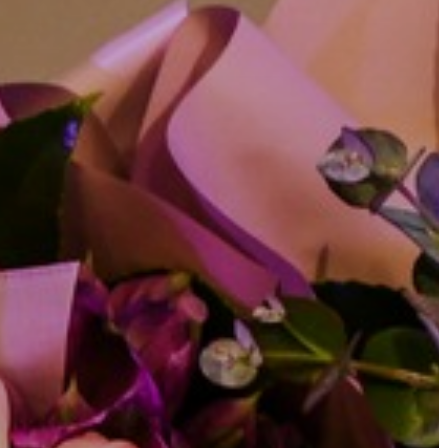
ÉPÜLŐ
VÁROS
FEJLESZTÉSEK
KÖRNYEZETVÉDELEM
TELEPÜLÉSRENDEZÉS
STRATÉGIÁK
ÉS
KONCEPCIÓK
BEJELENTŐ