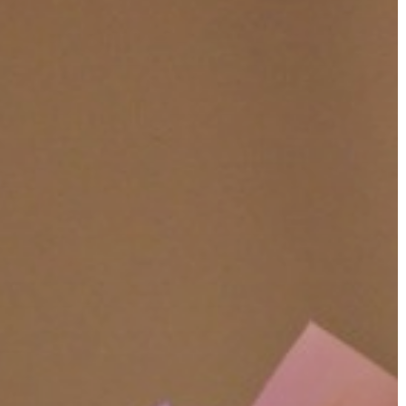
KÖLTSÉGVETÉSI
RENDELETEK
AZ