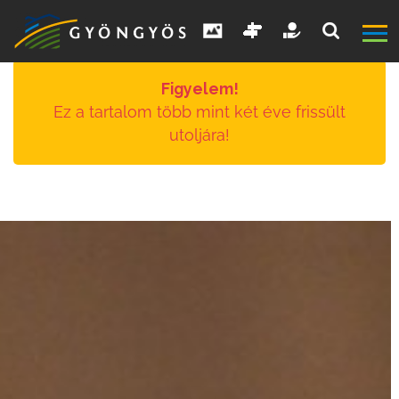
Figyelem!
Ez a tartalom több mint két éve frissült
utoljára!
A
VÁROS