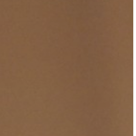
A
VÁROS
PÉNZÜGYEI