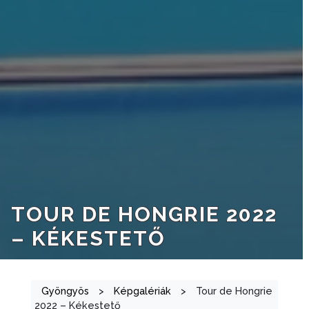
TOUR DE HONGRIE 2022
– KÉKESTETŐ
Gyöngyös
>
Képgalériák
>
Tour de Hongrie
2022 – Kékestető