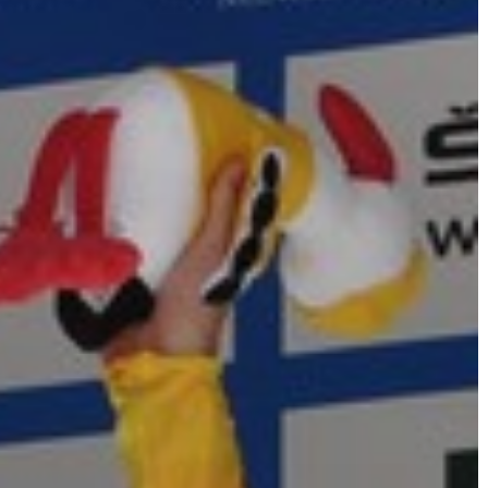
KIEMELT
LÁTVÁNYOSSÁGOK
GYÖNGYÖS
VÁROS
ÉRTÉKTÁRA
VÁROSUNKRÓL
LAKOSSÁGI
INFORMÁCIÓK
HASZNOS
KVÍZ