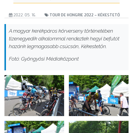
2022. 05. 16.
TOUR DE HONGRIE 2022 – KÉKESTETŐ
A magyar kerékpáros körverseny történetében
tizenegyedik alkalommal rendeztek hegyi befutót
hazánk legmagasabb csúcsán, Kékestetőn.
Fotó: Gyöngyösi Médiaközpont