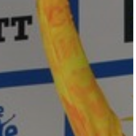
A
VÁROS
PÉNZÜGYEI