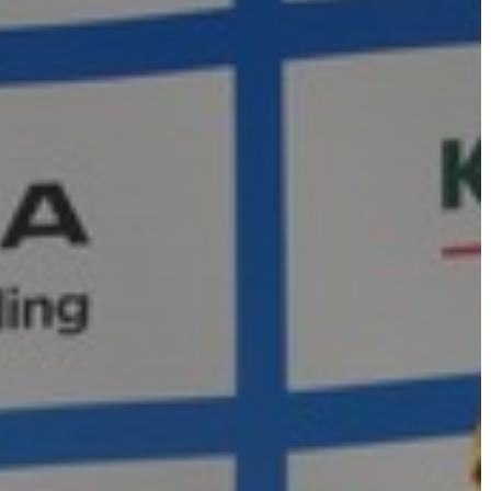
AZ
ÉPÜLŐ
VÁROS
FEJLESZTÉSEK
KÖRNYEZETVÉDELEM
TELEPÜLÉSRENDEZÉS
STRATÉGIÁK
ÉS
KONCEPCIÓK
BEJELENTŐ