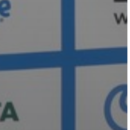
ÖNKORMÁNYZAT
A
KÉPVISELŐ-
TESTÜLET
A
VÁROSRENDÉSZET
TÁJÉKOZTATÓK
ÁTLÁTHATÓSÁG
AZ
ÖNKORMÁNYZATI
CÉGEK
ÉS
INTÉZMÉNYEK