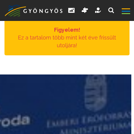
Figyelem!
Ez a tartalom több mint két éve frissült
utoljára!
A
VÁROS