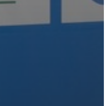
NYOMTATVÁNYOK
E-
ÜGYINTÉZÉS
TESTÜLETI
ANYAGOK
KISTÉRSÉG
GEOTERM-
GYÖNGYÖS