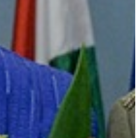
KÖRNYEZETVÉDELEM
TELEPÜLÉSRENDEZÉS
STRATÉGIÁK
ÉS
KONCEPCIÓK
BEJELENTŐ