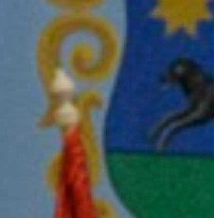
A
VÁROS
PÉNZÜGYEI
KÖLTSÉGVETÉSI
RENDELETEK