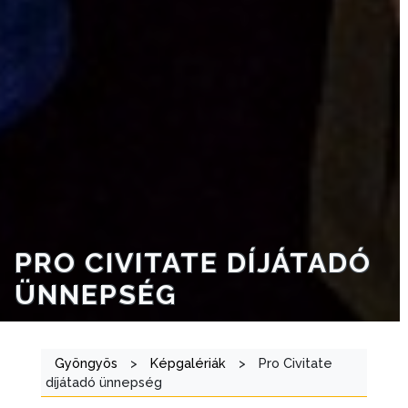
PRO CIVITATE DÍJÁTADÓ
ÜNNEPSÉG
Gyöngyös
>
Képgalériák
>
Pro Civitate
díjátadó ünnepség