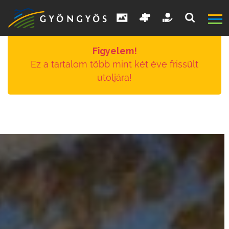
Figyelem!
Ez a tartalom több mint két éve frissült
utoljára!