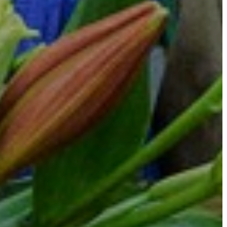
VÁROSHÁZA
AZ
ÖNKORMÁNYZAT
A
KÉPVISELŐ-
TESTÜLET