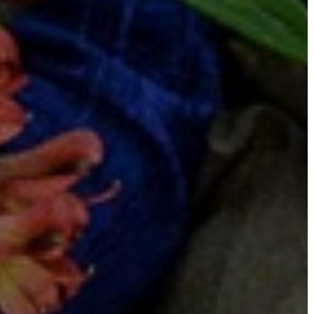
TESTÜLETI
ANYAGOK
KISTÉRSÉG
GEOTERM-
GYÖNGYÖS