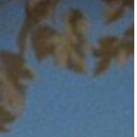
A
VÁROS
KIEMELT
LÁTVÁNYOSSÁGOK
GYÖNGYÖS
VÁROS
ÉRTÉKTÁRA
VÁROSUNKRÓL
LAKOSSÁGI
INFORMÁCIÓK