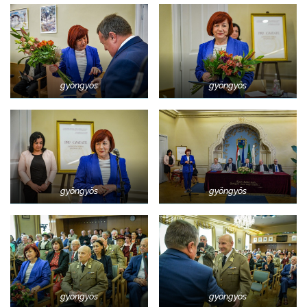
gyöngyös
gyöngyös
gyöngyös
gyöngyös
gyöngyös
gyöngyös