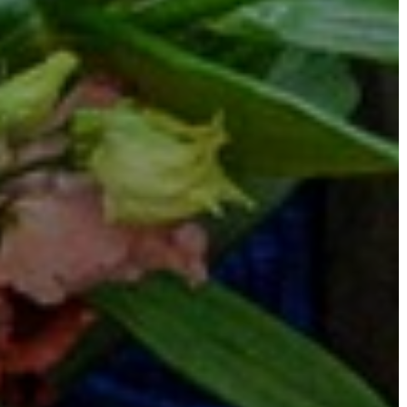
A
VÁROSRENDÉSZET
TÁJÉKOZTATÓK
ÁTLÁTHATÓSÁG
AZ
ÖNKORMÁNYZATI
CÉGEK
ÉS
INTÉZMÉNYEK
NYOMTATVÁNYOK
E-
ÜGYINTÉZÉS