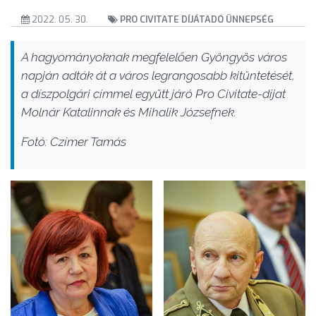
2022. 05. 30.
PRO CIVITATE DÍJÁTADÓ ÜNNEPSÉG
A hagyományoknak megfelelően Gyöngyös város
napján adták át a város legrangosabb kitüntetését,
a díszpolgári címmel együtt járó Pro Civitate-díjat
Molnár Katalinnak és Mihalik Józsefnek.
Fotó: Czímer Tamás