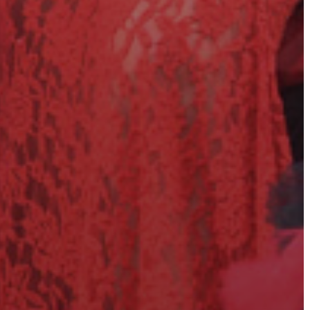
VÁROSHÁZA
AZ
ÖNKORMÁNYZAT
A
KÉPVISELŐ-
TESTÜLET
A
VÁROSRENDÉSZET