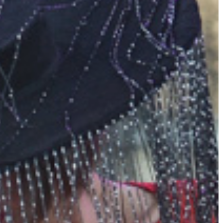
KIEMELT
LÁTVÁNYOSSÁGOK
GYÖNGYÖS
VÁROS
ÉRTÉKTÁRA
VÁROSUNKRÓL
LAKOSSÁGI
INFORMÁCIÓK
HASZNOS
KVÍZ