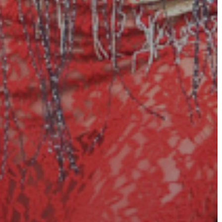
KÖRNYEZETVÉDELEM
TELEPÜLÉSRENDEZÉS
STRATÉGIÁK
ÉS
KONCEPCIÓK
BEJELENTŐ