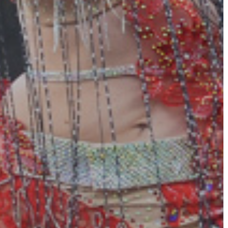
AZ
ÉPÜLŐ
VÁROS
FEJLESZTÉSEK