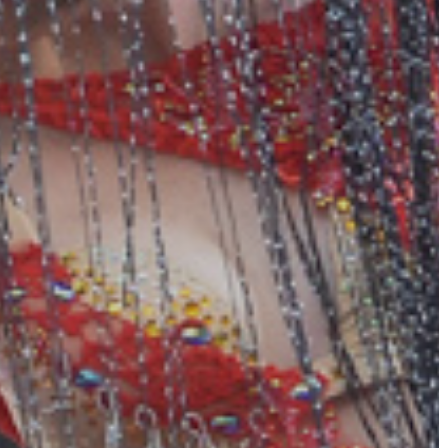
A
VÁROS
PÉNZÜGYEI
KÖLTSÉGVETÉSI
RENDELETEK