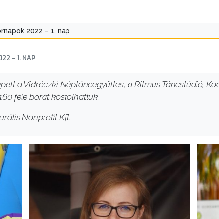
ornapok 2022 – 1. nap
22 – 1. NAP
pett a Vidróczki Néptáncegyüttes, a Ritmus Táncstúdió, Koc
160 féle borát kóstolhattuk.
rális Nonprofit Kft.