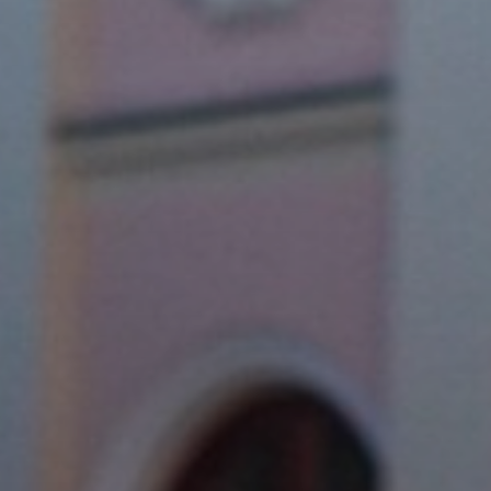
AZ
ÉPÜLŐ
VÁROS
FEJLESZTÉSEK
KÖRNYEZETVÉDELEM
TELEPÜLÉSRENDEZÉS
STRATÉGIÁK
ÉS