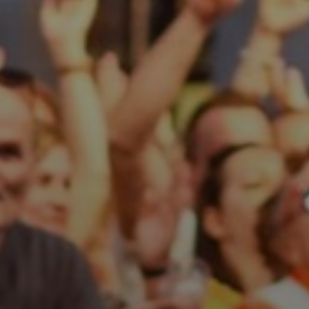
ÖNKORMÁNYZAT
A
KÉPVISELŐ-
TESTÜLET
A
VÁROSRENDÉSZET
TÁJÉKOZTATÓK
ÁTLÁTHATÓSÁG
AZ
ÖNKORMÁNYZATI
CÉGEK
ÉS
INTÉZMÉNYEK