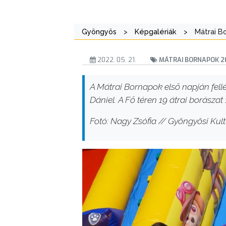
Gyöngyös
>
Képgalériák
>
Mátrai B
2022. 05. 21.
MÁTRAI BORNAPOK 20
A Mátrai Bornapok első napján fellé
Dániel. A Fő téren 19 átrai borászat 
Fotó: Nagy Zsófia // Gyöngyösi Kultu