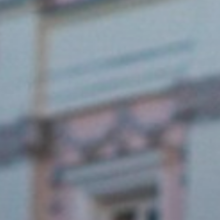
GYÖNGYÖS
VÁROS
ÉRTÉKTÁRA
VÁROSUNKRÓL
LAKOSSÁGI
INFORMÁCIÓK
HASZNOS
KVÍZ