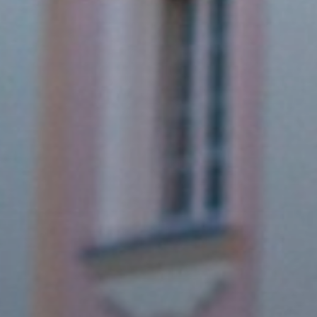
A
VÁROS
PÉNZÜGYEI
KÖLTSÉGVETÉSI
RENDELETEK