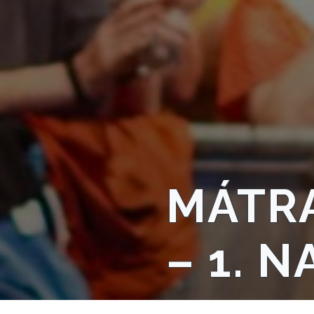
NYOMTATVÁNYOK
E-
ÜGYINTÉZÉS
TESTÜLETI
ANYAGOK
KISTÉRSÉG
MÁTRA
GEOTERM-
GYÖNGYÖS
– 1. N