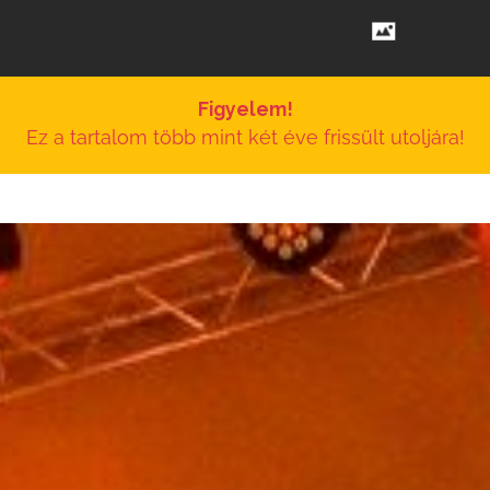
Figyelem!
Ez a tartalom több mint két éve frissült utoljára!