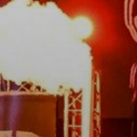
AZ
ÉPÜLŐ
VÁROS
FEJLESZTÉSEK
KÖRNYEZETVÉDELEM
TELEPÜLÉSRENDEZÉS
STRATÉGIÁK
ÉS