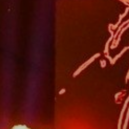
A
VÁROS
PÉNZÜGYEI
KÖLTSÉGVETÉSI
RENDELETEK