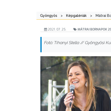
Gyöngyös
>
Képgalériák
>
Mátrai B
2021. 07. 25.
MÁTRAI BORNAPOK 202
Fotó: Tihanyi Stella // Gyöngyösi Kul