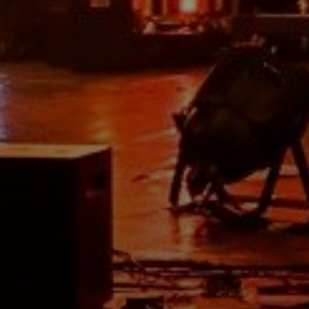
ÖNKORMÁNYZAT
A
KÉPVISELŐ-
TESTÜLET
A
VÁROSRENDÉSZET
TÁJÉKOZTATÓK
ÁTLÁTHATÓSÁG
AZ
ÖNKORMÁNYZATI
CÉGEK
ÉS
INTÉZMÉNYEK