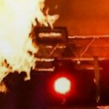
GYÖNGYÖS
VÁROS
ÉRTÉKTÁRA
VÁROSUNKRÓL
LAKOSSÁGI
INFORMÁCIÓK
HASZNOS
KVÍZ