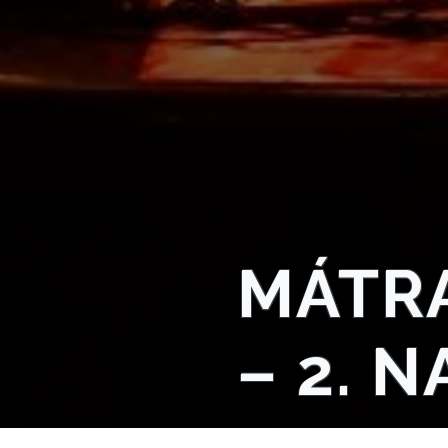
NYOMTATVÁNYOK
E-
ÜGYINTÉZÉS
TESTÜLETI
ANYAGOK
KISTÉRSÉG
MÁTRA
GEOTERM-
GYÖNGYÖS
– 2. N