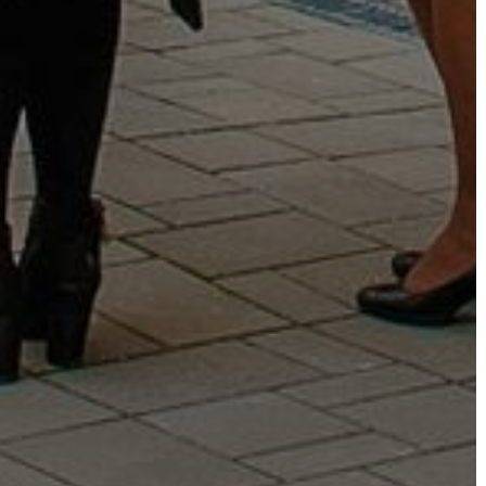
NYOMTATVÁNYOK
E-
ÜGYINTÉZÉS
TESTÜLETI
ANYAGOK
KISTÉRSÉG
GEOTERM-
GYÖNGYÖS