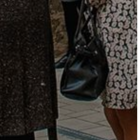
A
KÉPVISELŐ-
TESTÜLET
A
VÁROSRENDÉSZET
TÁJÉKOZTATÓK
ÁTLÁTHATÓSÁG
AZ
ÖNKORMÁNYZATI
CÉGEK
ÉS
INTÉZMÉNYEK