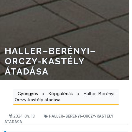
HALLER–BERÉNYI–
ORCZY-KASTÉLY
ÁTADÁSA
Gyöngyös
>
Képgalériák
>
Haller–Berényi–
Orczy-kastély átadása
2024. 04. 18.
HALLER–BERÉNYI–ORCZY-KASTÉLY
ÁTADÁSA