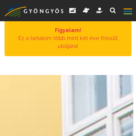
Figyelem!
Ez a tartalom több mint két éve frissült
utoljára!
A
VÁROS