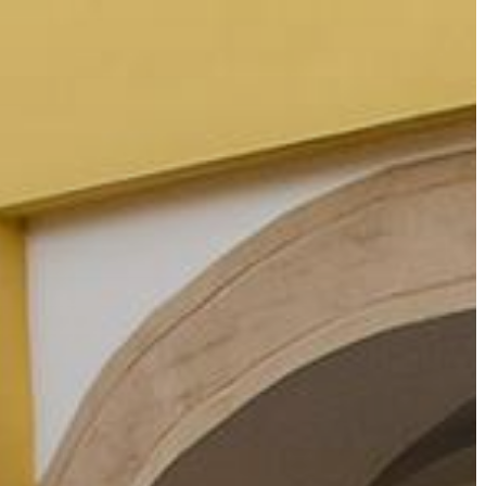
KÖLTSÉGVETÉSI
RENDELETEK
AZ
ÉPÜLŐ