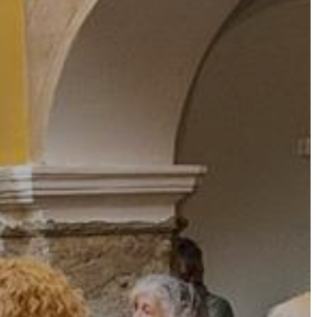
VÁROS
FEJLESZTÉSEK
KÖRNYEZETVÉDELEM
TELEPÜLÉSRENDEZÉS
STRATÉGIÁK
ÉS
KONCEPCIÓK
BEJELENTŐ