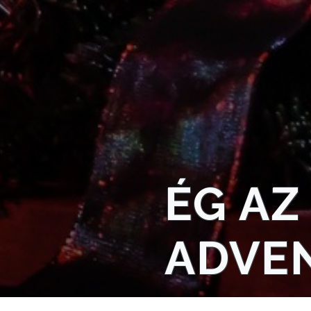
NYOMTATVÁNYOK
E-
ÜGYINTÉZÉS
TESTÜLETI
ANYAGOK
KISTÉRSÉG
ÉG AZ
GEOTERM-
GYÖNGYÖS
ADVE