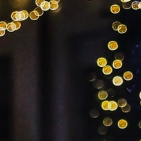
GYÖNGYÖS
VÁROS
ÉRTÉKTÁRA
VÁROSUNKRÓL
LAKOSSÁGI
INFORMÁCIÓK
HASZNOS
KVÍZ