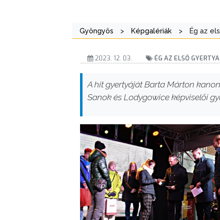
Gyöngyös
>
Képgalériák
>
Ég az el
2023. 12. 03.
ÉG AZ ELSŐ GYERTYA
A hit gyertyáját Barta Márton kano
Sanok és Lodygowice képviselői gyúj