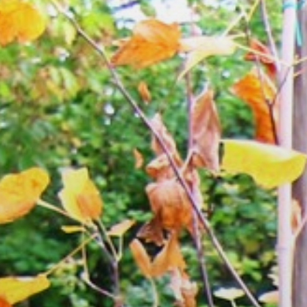
GYÖNGYÖS
VÁROS
ÉRTÉKTÁRA
VÁROSUNKRÓL
LAKOSSÁGI
INFORMÁCIÓK
HASZNOS
KVÍZ