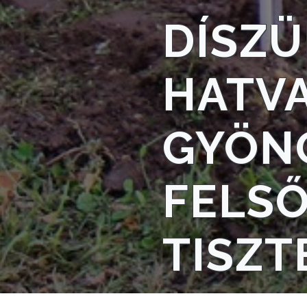
DÍSZÜ
NYOMTATVÁNYOK
E-
ÜGYINTÉZÉS
HATV
TESTÜLETI
ANYAGOK
GYÖN
KISTÉRSÉG
FELS
GEOTERM-
GYÖNGYÖS
TISZT