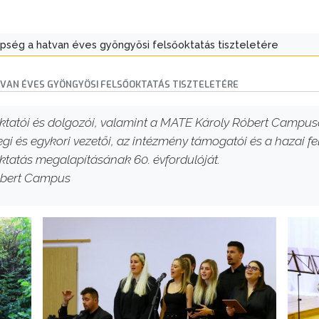
pség a hatvan éves gyöngyösi felsőoktatás tiszteletére
VAN ÉVES GYÖNGYÖSI FELSŐOKTATÁS TISZTELETÉRE
oktatói és dolgozói, valamint a MATE Károly Róbert Campus
legi és egykori vezetői, az intézmény támogatói és a hazai f
tatás megalapításának 60. évfordulóját.
óbert Campus