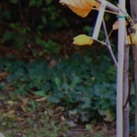
KONCEPCIÓK
BEJELENTŐ
VÁROSHÁZA
AZ