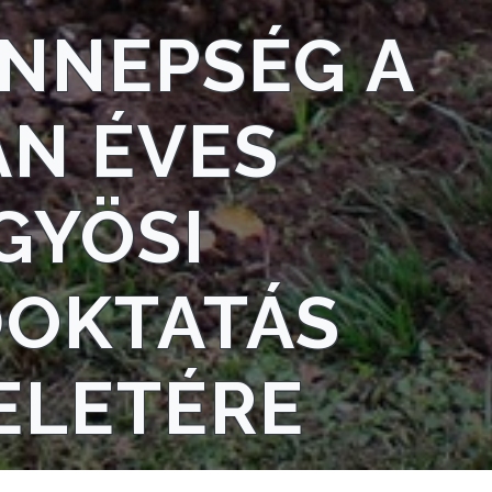
NNEPSÉG A
AN ÉVES
GYÖSI
ŐOKTATÁS
ELETÉRE