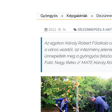
Gyöngyös
>
Képgalériák
>
Díszünne
2022. 10. 14.
DÍSZÜNNEPSÉG A HAT
Az egykori Károly Róbert Főiskola 
a város vezetői, az intézmény jelen
ünnepelték meg a gyöngyösi felsőok
Fotó: Nagy Réka // MATE Károly R