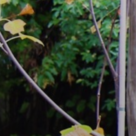
AZ
ÉPÜLŐ
VÁROS
FEJLESZTÉSEK
KÖRNYEZETVÉDELEM
TELEPÜLÉSRENDEZÉS
STRATÉGIÁK
ÉS