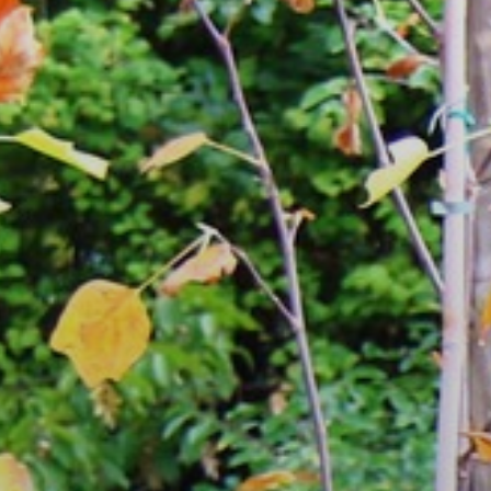
A
VÁROS
PÉNZÜGYEI
KÖLTSÉGVETÉSI
RENDELETEK