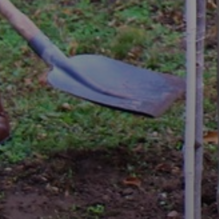
ÖNKORMÁNYZAT
A
KÉPVISELŐ-
TESTÜLET
A
VÁROSRENDÉSZET
TÁJÉKOZTATÓK
ÁTLÁTHATÓSÁG
AZ
ÖNKORMÁNYZATI
CÉGEK
ÉS
INTÉZMÉNYEK