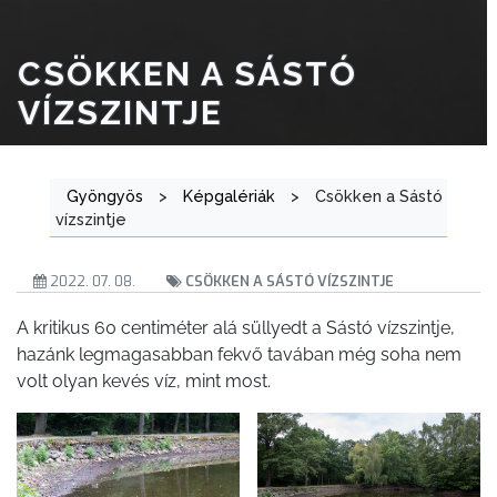
CSÖKKEN A SÁSTÓ
VÍZSZINTJE
Gyöngyös
>
Képgalériák
>
Csökken a Sástó
vízszintje
2022. 07. 08.
CSÖKKEN A SÁSTÓ VÍZSZINTJE
A kritikus 60 centiméter alá süllyedt a Sástó vízszintje,
hazánk legmagasabban fekvő tavában még soha nem
volt olyan kevés víz, mint most.