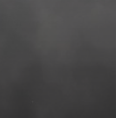
E-
ÜGYINTÉZÉS
TESTÜLETI
ANYAGOK
KISTÉRSÉG
GEOTERM-
GYÖNGYÖS