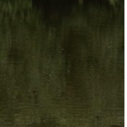
FEJLESZTÉSEK
KÖRNYEZETVÉDELEM
TELEPÜLÉSRENDEZÉS
STRATÉGIÁK
ÉS
KONCEPCIÓK
BEJELENTŐ