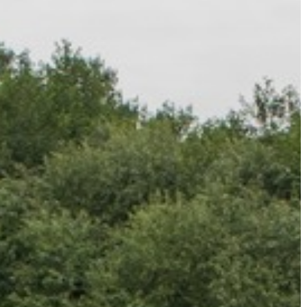
A
VÁROS
PÉNZÜGYEI