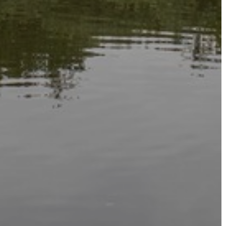
VÁROSHÁZA
AZ
ÖNKORMÁNYZAT
A