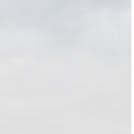
KIEMELT
LÁTVÁNYOSSÁGOK
GYÖNGYÖS
VÁROS
ÉRTÉKTÁRA
VÁROSUNKRÓL
LAKOSSÁGI
INFORMÁCIÓK
HASZNOS
KVÍZ