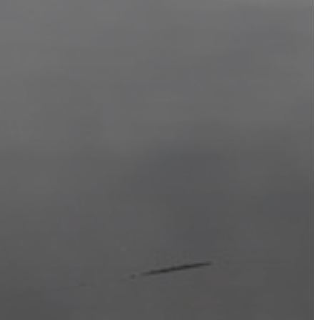
KÉPVISELŐ-
TESTÜLET
A
VÁROSRENDÉSZET
TÁJÉKOZTATÓK
ÁTLÁTHATÓSÁG
AZ
ÖNKORMÁNYZATI
CÉGEK
ÉS
INTÉZMÉNYEK
NYOMTATVÁNYOK