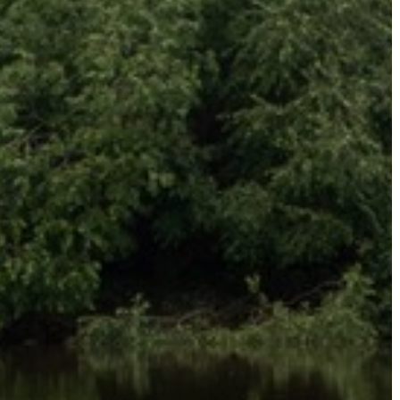
KÖLTSÉGVETÉSI
RENDELETEK
AZ
ÉPÜLŐ
VÁROS