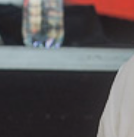
A
VÁROS
PÉNZÜGYEI
KÖLTSÉGVETÉSI
RENDELETEK