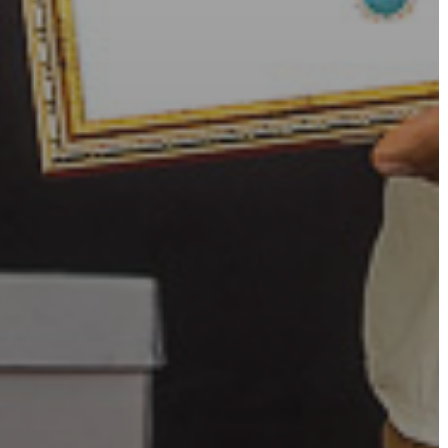
VÁROSHÁZA
AZ
ÖNKORMÁNYZAT
A
KÉPVISELŐ-
TESTÜLET
A
VÁROSRENDÉSZET