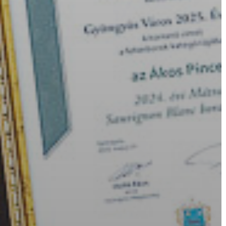
KÖRNYEZETVÉDELEM
TELEPÜLÉSRENDEZÉS
STRATÉGIÁK
ÉS
KONCEPCIÓK
BEJELENTŐ