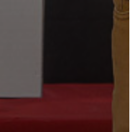
TÁJÉKOZTATÓK
ÁTLÁTHATÓSÁG
AZ
ÖNKORMÁNYZATI
CÉGEK
ÉS
INTÉZMÉNYEK
NYOMTATVÁNYOK
E-
ÜGYINTÉZÉS
TESTÜLETI
ANYAGOK