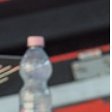
KIEMELT
LÁTVÁNYOSSÁGOK
GYÖNGYÖS
VÁROS
ÉRTÉKTÁRA
VÁROSUNKRÓL
LAKOSSÁGI
INFORMÁCIÓK
HASZNOS
KVÍZ