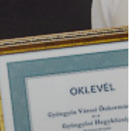
AZ
ÉPÜLŐ
VÁROS
FEJLESZTÉSEK