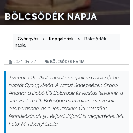
BÖLCSŐDÉK NAPJA
Gyöngyös
>
Képgalériák
>
Bölcsődék
napja
2024. 04. 22.
BÖLCSŐDÉK NAPJA
Tizenötödik alkalommal ünnepelték a bölcsődék
napját Gyöngyösön. A városi ünnepségen Szabó
Andrea, a Dobó Úti Bölcsőde és Rostás Istvánné, a
Jeruzsálem Úti Bölcsőde munkatársa részesült
elismerésben, és a Jeruzsálem Úti Bölcsőde
fennállásának 50. évfordulójáról is megemlékeztek.
Fotó: M. Tihanyi Stella.