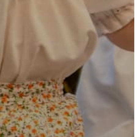
KÖRNYEZETVÉDELEM
TELEPÜLÉSRENDEZÉS
STRATÉGIÁK
ÉS
KONCEPCIÓK
BEJELENTŐ