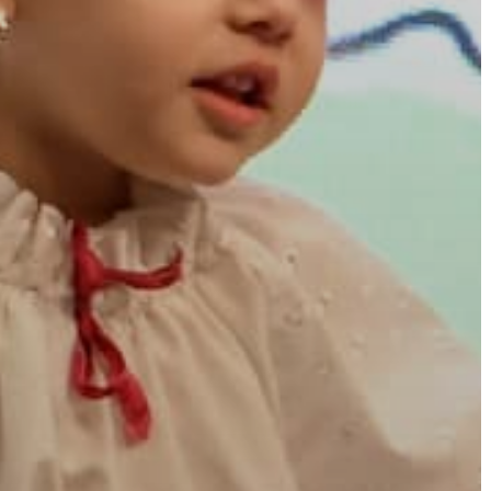
AZ
ÉPÜLŐ
VÁROS
FEJLESZTÉSEK