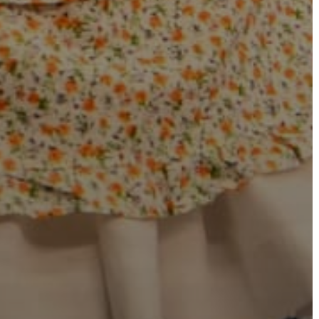
ÁTLÁTHATÓSÁG
AZ
ÖNKORMÁNYZATI
CÉGEK
ÉS
INTÉZMÉNYEK
NYOMTATVÁNYOK
E-
ÜGYINTÉZÉS
TESTÜLETI
ANYAGOK
KISTÉRSÉG