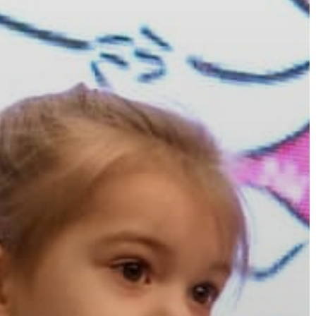
A
VÁROS
PÉNZÜGYEI
KÖLTSÉGVETÉSI
RENDELETEK