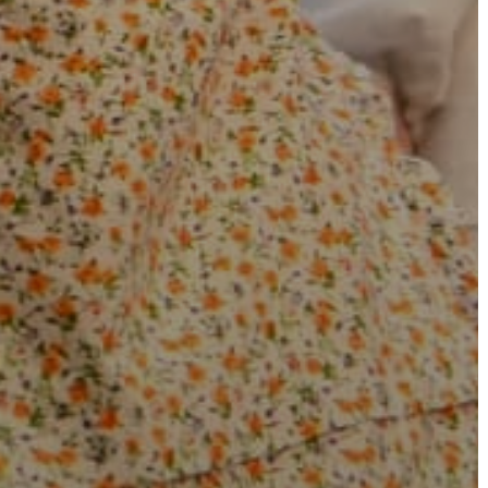
VÁROSHÁZA
AZ
ÖNKORMÁNYZAT
A
KÉPVISELŐ-
TESTÜLET
A
VÁROSRENDÉSZET
TÁJÉKOZTATÓK