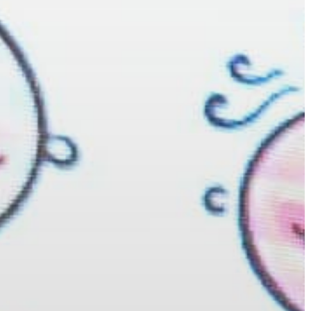
KIEMELT
LÁTVÁNYOSSÁGOK
GYÖNGYÖS
VÁROS
ÉRTÉKTÁRA
VÁROSUNKRÓL
LAKOSSÁGI
INFORMÁCIÓK
HASZNOS
KVÍZ