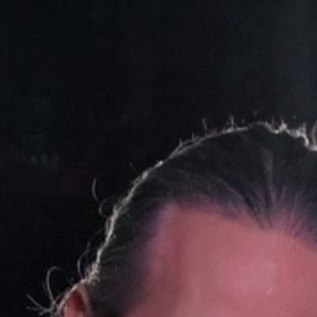
GYÖNGYÖS
VÁROS
ÉRTÉKTÁRA
VÁROSUNKRÓL
LAKOSSÁGI
INFORMÁCIÓK
HASZNOS
KVÍZ