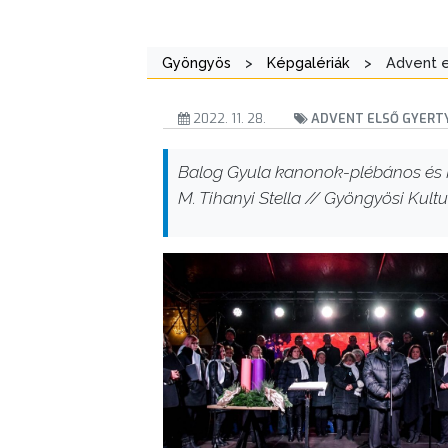
Gyöngyös
>
Képgalériák
>
Advent e
2022. 11. 28.
ADVENT ELSŐ GYERTY
Balog Gyula kanonok-plébános és Ká
M. Tihanyi Stella // Gyöngyösi Kultur