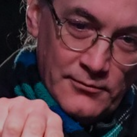
A
VÁROS
PÉNZÜGYEI
KÖLTSÉGVETÉSI
RENDELETEK