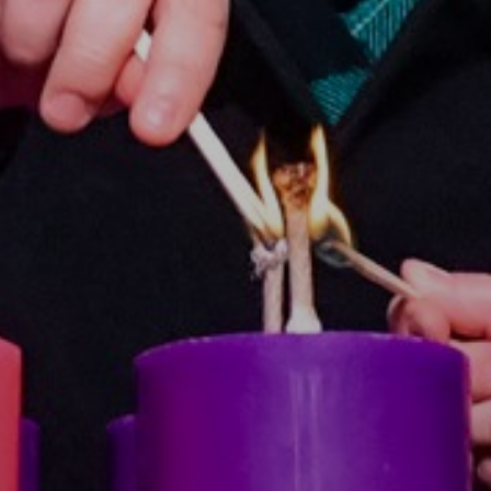
AZ
ÉPÜLŐ
VÁROS
FEJLESZTÉSEK
KÖRNYEZETVÉDELEM
TELEPÜLÉSRENDEZÉS
STRATÉGIÁK
ÉS