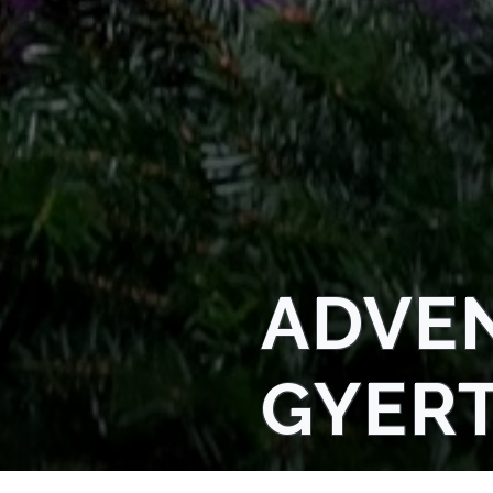
NYOMTATVÁNYOK
E-
ÜGYINTÉZÉS
TESTÜLETI
ANYAGOK
KISTÉRSÉG
ADVE
GEOTERM-
GYÖNGYÖS
GYERT