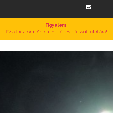
Figyelem!
Ez a tartalom több mint két éve frissült utoljára!