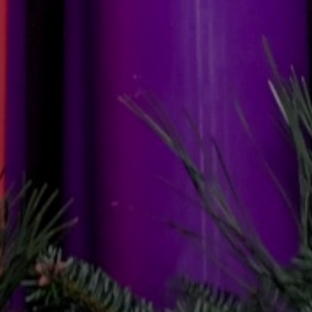
ÖNKORMÁNYZAT
A
KÉPVISELŐ-
TESTÜLET
A
VÁROSRENDÉSZET
TÁJÉKOZTATÓK
ÁTLÁTHATÓSÁG
AZ
ÖNKORMÁNYZATI
CÉGEK
ÉS
INTÉZMÉNYEK