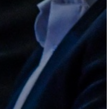
STRATÉGIÁK
ÉS
KONCEPCIÓK
BEJELENTŐ
VÁROSHÁZA