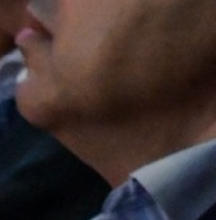
AZ
ÉPÜLŐ
VÁROS
FEJLESZTÉSEK
KÖRNYEZETVÉDELEM
TELEPÜLÉSRENDEZÉS