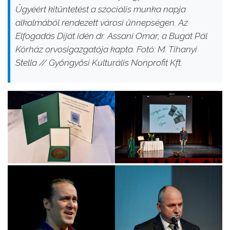
Ügyéért kitüntetést a szociális munka napja
alkalmából rendezett városi ünnepségen. Az
Elfogadás Díját idén dr. Assani Omar, a Bugát Pál
Kórház orvosigazgatója kapta. Fotó: M. Tihanyi
Stella // Gyöngyösi Kulturális Nonprofit Kft.