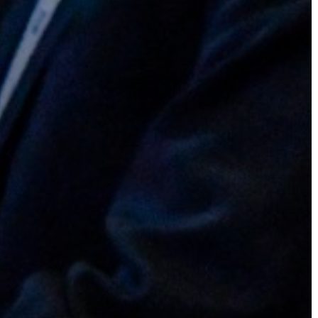
AZ
ÖNKORMÁNYZAT
A
KÉPVISELŐ-
TESTÜLET
A
VÁROSRENDÉSZET
TÁJÉKOZTATÓK
ÁTLÁTHATÓSÁG
AZ
ÖNKORMÁNYZATI