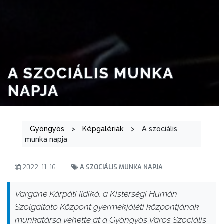
A SZOCIÁLIS MUNKA
NAPJA
Gyöngyös
>
Képgalériák
>
A szociális
munka napja
2022. 11. 16.
A SZOCIÁLIS MUNKA NAPJA
Vargáné Kárpáti Ildikó, a Kistérségi Humán
Szolgáltató Központ gyermekjóléti központjának
munkatársa vehette át a Gyöngyös Város Szociális