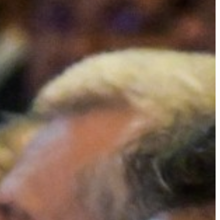
LÁTVÁNYOSSÁGOK
GYÖNGYÖS
VÁROS
ÉRTÉKTÁRA
VÁROSUNKRÓL
LAKOSSÁGI
INFORMÁCIÓK
HASZNOS
KVÍZ