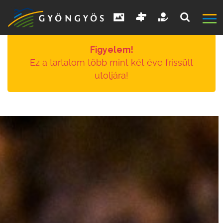
Figyelem!
Ez a tartalom több mint két éve frissült
utoljára!
A
VÁROS
KIEMELT