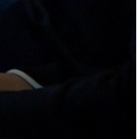
CÉGEK
ÉS
INTÉZMÉNYEK
NYOMTATVÁNYOK
E-
ÜGYINTÉZÉS
TESTÜLETI
ANYAGOK
KISTÉRSÉG
GEOTERM-
GYÖNGYÖS