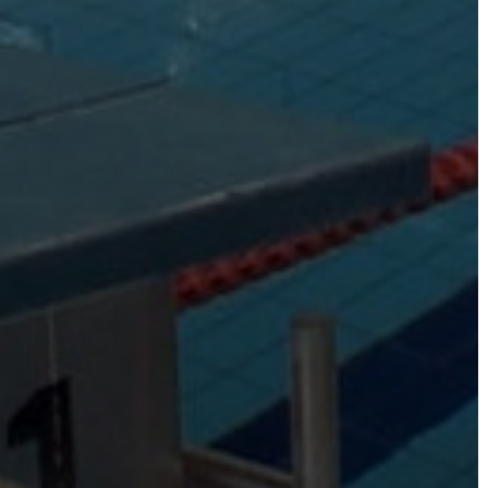
VÁROSHÁZA
AZ
ÖNKORMÁNYZAT
A
KÉPVISELŐ-
TESTÜLET
A
VÁROSRENDÉSZET