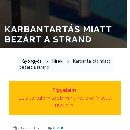
TÁJÉKOZTATÓK
ÁTLÁTHATÓSÁG
KARBANTARTÁS MIATT
AZ
BEZÁRT A STRAND
ÖNKORMÁNYZATI
CÉGEK
ÉS
Gyöngyös
>
Hírek
>
Karbantartás miatt
INTÉZMÉNYEK
bezárt a strand
NYOMTATVÁNYOK
Figyelem!
E-
Ez a tartalom több mint két éve frissült
ÜGYINTÉZÉS
utoljára!
TESTÜLETI
ANYAGOK
2022. 01. 05.
HÍREK