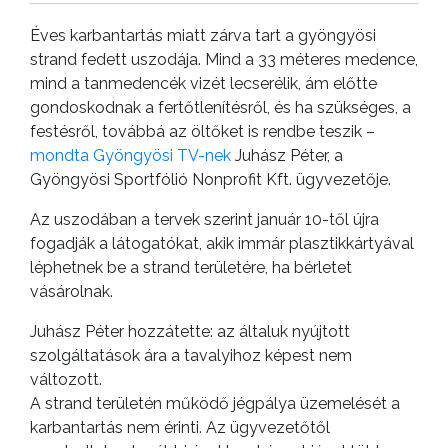
KISTÉRSÉG
Éves karbantartás miatt zárva tart a gyöngyösi
strand fedett uszodája. Mind a 33 méteres medence,
GEOTERM-
mind a tanmedencék vizét lecserélik, ám előtte
GYÖNGYÖS
gondoskodnak a fertőtlenítésről, és ha szükséges, a
festésről, továbbá az öltőket is rendbe teszik –
mondta Gyöngyösi TV-nek
Juhász Péter, a
Gyöngyösi Sportfólió Nonprofit Kft. ügyvezetője.
Az uszodában a tervek szerint január 10-től újra
fogadják a látogatókat, akik immár plasztikkártyával
léphetnek be a strand területére, ha bérletet
vásárolnak.
Juhász Péter hozzátette: az általuk nyújtott
szolgáltatások ára a tavalyihoz képest nem
változott.
A strand területén működő jégpálya üzemelését a
karbantartás nem érinti. Az ügyvezetőtől