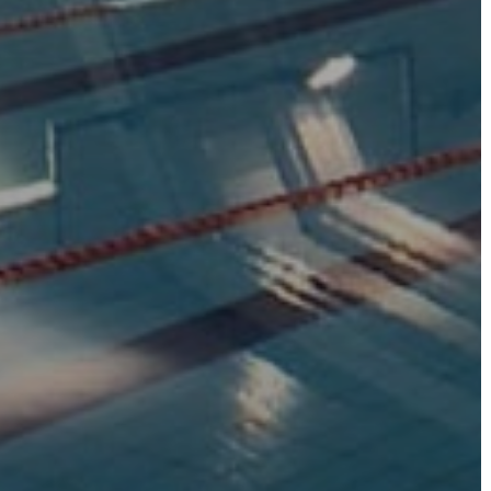
VÁROS
FEJLESZTÉSEK
KÖRNYEZETVÉDELEM
TELEPÜLÉSRENDEZÉS
STRATÉGIÁK
ÉS
KONCEPCIÓK
BEJELENTŐ