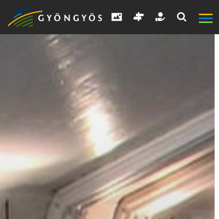
A
VÁROS
KIEMELT
LÁTVÁNYOSSÁGOK
GYÖNGYÖS