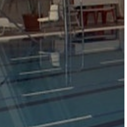
A
VÁROS
PÉNZÜGYEI
KÖLTSÉGVETÉSI
RENDELETEK
AZ
ÉPÜLŐ