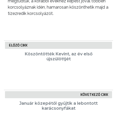
megtudtuk, a korábbi évekhez képest jóval többen
korcsolyáznak idén, hamarosan köszönthetik majd a
tízezredik korcsolyázót.
ELŐZŐ CIKK
Köszöntötték Kevint, az év első
újszülöttjét
KÖVETKEZŐ CIKK
Január közepétől gyűjtik a lebontott
karácsonyfákat