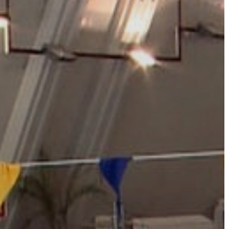
VÁROS
ÉRTÉKTÁRA
VÁROSUNKRÓL
LAKOSSÁGI
INFORMÁCIÓK
HASZNOS
KVÍZ