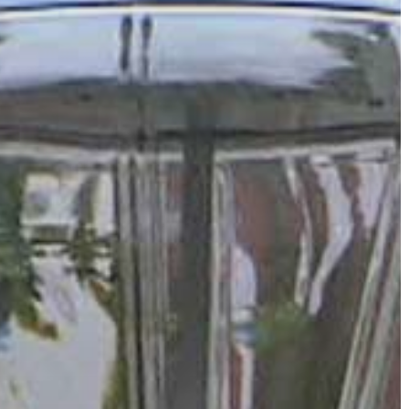
VÁROS
ÉRTÉKTÁRA
VÁROSUNKRÓL
LAKOSSÁGI
INFORMÁCIÓK
HASZNOS
KVÍZ