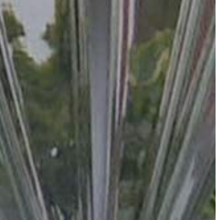
A
VÁROS
PÉNZÜGYEI
KÖLTSÉGVETÉSI
RENDELETEK
AZ