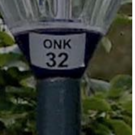
ÉPÜLŐ
VÁROS
FEJLESZTÉSEK
KÖRNYEZETVÉDELEM
TELEPÜLÉSRENDEZÉS
STRATÉGIÁK
ÉS
KONCEPCIÓK
BEJELENTŐ