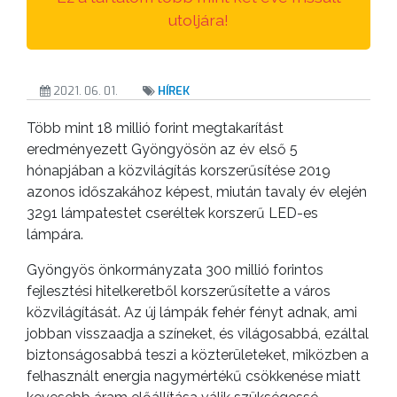
ANYAGOK
utoljára!
KISTÉRSÉG
GEOTERM-
2021. 06. 01.
HÍREK
GYÖNGYÖS
Több mint 18 millió forint megtakarítást
eredményezett Gyöngyösön az év első 5
hónapjában a közvilágítás korszerűsítése 2019
azonos időszakához képest, miután tavaly év elején
3291 lámpatestet cseréltek korszerű LED-es
lámpára.
Gyöngyös önkormányzata 300 millió forintos
fejlesztési hitelkeretből korszerűsítette a város
közvilágítását. Az új lámpák fehér fényt adnak, ami
jobban visszaadja a színeket, és világosabbá, ezáltal
biztonságosabbá teszi a közterületeket, miközben a
felhasznált energia nagymértékű csökkenése miatt