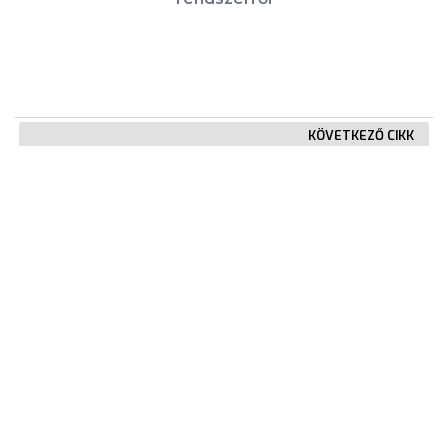
KÖVETKEZŐ CIKK
Civilek és politikusok fogtak össze egy
tisztább Gyöngyösért
KIEMELT TARTALMAK
Városkártya
Gyöngyösi Újság