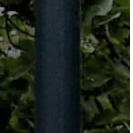
VÁROSHÁZA
AZ
ÖNKORMÁNYZAT
A
KÉPVISELŐ-
TESTÜLET
A