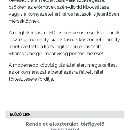
kevesebb áram előállítása válik szükségessé,
csökken az erőművek szén-dioxid kibocsátása,
vagyis a környezetet ért káros hatások is jelentősen
mérséklődnek.
A megtakarítás a LED-es korszerűsítésnek és annak
a száz új mérőhely-kialakításnak köszönhető, amely
lehetővé tette a közvilágításban elhasznált
villamosenergia-mennyiség pontos mérését.
A modernebb közvilágítás által elért megtakarítást
az önkormányzat a beruházásra felvett hitel
törlesztésére fordítja.
ELŐZŐ CIKK
Rendelet a közterületi térfigyelő
rendszerről