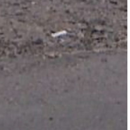
VÁROS
ÉRTÉKTÁRA
VÁROSUNKRÓL
LAKOSSÁGI
INFORMÁCIÓK
HASZNOS
KVÍZ