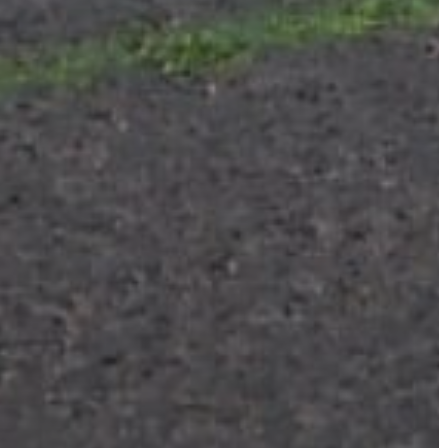
AZ
ÉPÜLŐ
VÁROS
FEJLESZTÉSEK
KÖRNYEZETVÉDELEM
TELEPÜLÉSRENDEZÉS
STRATÉGIÁK
ÉS
KONCEPCIÓK
BEJELENTŐ