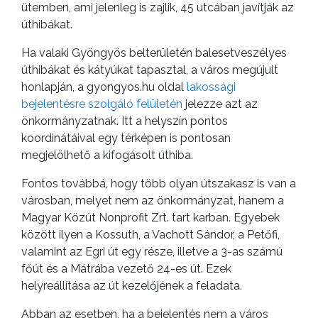
ütemben, ami jelenleg is zajlik, 45 utcában javítják az
úthibákat.
Ha valaki Gyöngyös belterületén balesetveszélyes
úthibákat és kátyúkat tapasztal, a város megújult
honlapján, a gyongyos.hu oldal
lakossági
bejelentésre szolgáló felületén
jelezze azt az
önkormányzatnak. Itt a helyszín pontos
koordinátáival egy térképen is pontosan
megjelölhető a kifogásolt úthiba.
Fontos továbbá, hogy több olyan útszakasz is van a
városban, melyet nem az önkormányzat, hanem a
Magyar Közút Nonprofit Zrt. tart karban. Egyebek
között ilyen a Kossuth, a Vachott Sándor, a Petőfi,
valamint az Egri út egy része, illetve a 3-as számú
főút és a Mátrába vezető 24-es út. Ezek
helyreállítása az út kezelőjének a feladata.
Abban az esetben, ha a bejelentés nem a város