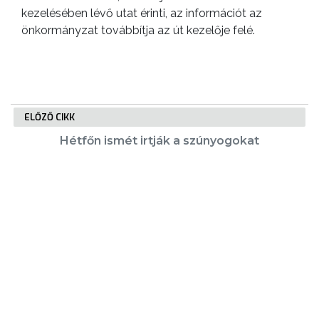
kezelésében lévő utat érinti, az információt az
önkormányzat továbbítja az út kezelője felé.
ELŐZŐ CIKK
Hétfőn ismét irtják a szúnyogokat
KÖVETKEZŐ CIKK
Nyári bűnmegelőzési tanácsok a
gyermekek védelmében