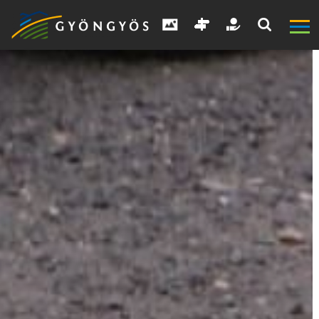
A
VÁROS
KIEMELT
LÁTVÁNYOSSÁGOK
GYÖNGYÖS