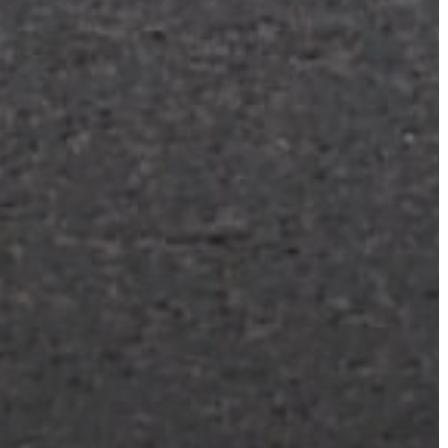
VÁROSHÁZA
AZ
ÖNKORMÁNYZAT
A
KÉPVISELŐ-
TESTÜLET