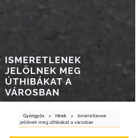
A
VÁROSRENDÉSZET
TÁJÉKOZTATÓK
ÁTLÁTHATÓSÁG
AZ
ISMERETLENEK
ÖNKORMÁNYZATI
JELÖLNEK MEG
CÉGEK
ÉS
ÚTHIBÁKAT A
INTÉZMÉNYEK
VÁROSBAN
NYOMTATVÁNYOK
Gyöngyös
>
Hírek
>
Ismeretlenek
E-
jelölnek meg úthibákat a városban
ÜGYINTÉZÉS