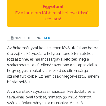
TESTÜLETI
Figyelem!
ANYAGOK
Ez a tartalom több mint két éve frissült
utoljára!
KISTÉRSÉG
GEOTERM-
GYÖNGYÖS
2021. 06. 11.
HÍREK
Az önkormányzat kezelésében lévő utcákban hetek
óta zajlik a kátyúzás, a helyreállítandó területeket
rózsaszínnel és narancssárgával jelölték meg a
szakemberek, az útellenőr azonban azt tapasztalta,
hogy egyes hibákat valaki zöld és citromsárga
színnel fújt körbe. Ez nem csak megtévesztő, hanem
büntethető is.
A városi utak kátyúzása májusban kezdődött, és a
tavalyinál jóval többet, mintegy 33 millió forintot
szán az önkormányzat a munkákra. Az első