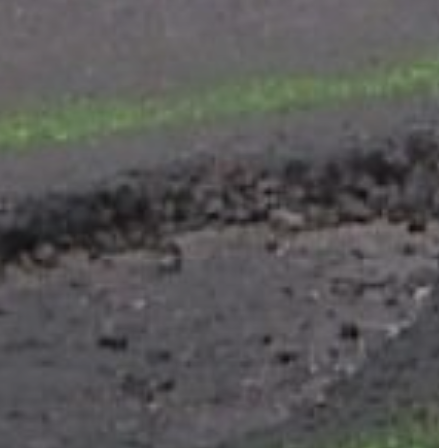
A
VÁROS
PÉNZÜGYEI
KÖLTSÉGVETÉSI
RENDELETEK