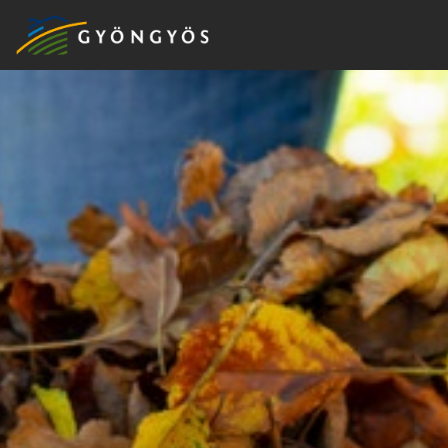
A
VÁROS
KIEMELT
LÁTVÁNYOSSÁGOK
GYÖNGYÖS
VÁROS
ÉRTÉKTÁRA