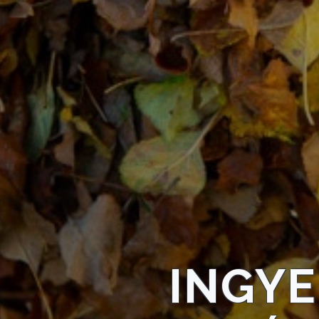
KÖLTSÉGVETÉSI
RENDELETEK
AZ
ÉPÜLŐ
VÁROS
FEJLESZTÉSEK
INGY
KÖRNYEZETVÉDELEM
TELEPÜLÉSRENDEZÉS