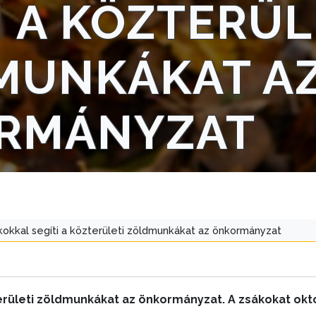
I A KÖZTERÜL
MUNKÁKAT A
RMÁNYZAT
kokkal segíti a közterületi zöldmunkákat az önkormányzat
erületi zöldmunkákat az önkormányzat. A zsákokat októ