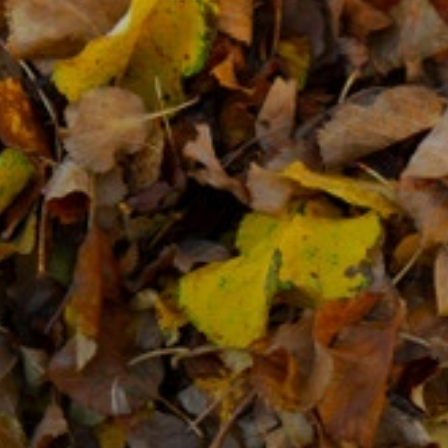
VÁROSUNKRÓL
LAKOSSÁGI
INFORMÁCIÓK
HASZNOS
KVÍZ
A
VÁROS
PÉNZÜGYEI