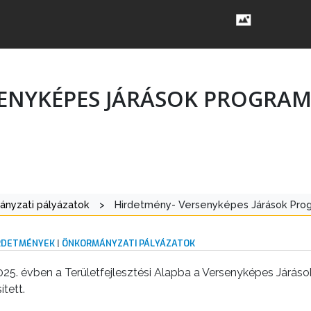
SENYKÉPES JÁRÁSOK PROGRA
nyzati pályázatok
>
Hirdetmény- Versenyképes Járások Pro
IRDETMÉNYEK
|
ÖNKORMÁNYZATI PÁLYÁZATOK
5. évben a Területfejlesztési Alapba a Versenyképes Járás
tett.