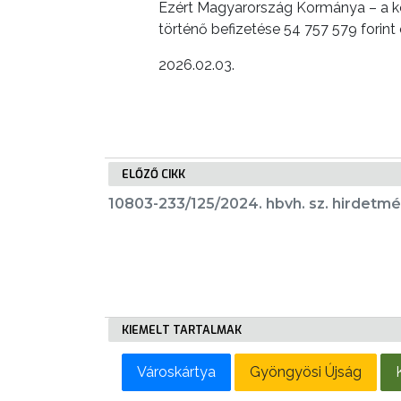
Ezért Magyarország Kormánya – a közi
LAKOSSÁGI
történő befizetése 54 757 579 forin
INFORMÁCIÓK
2026.02.03.
HASZNOS
KVÍZ
ELŐZŐ CIKK
10803-233/125/2024. hbvh. sz. hirdetm
A
VÁROS
PÉNZÜGYEI
KIEMELT TARTALMAK
KÖLTSÉGVETÉSI
RENDELETEK
Városkártya
Gyöngyösi Újság