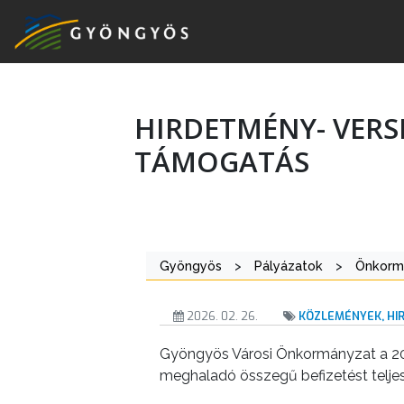
HIRDETMÉNY- VER
A
TÁMOGATÁS
VÁROS
KIEMELT
LÁTVÁNYOSSÁGOK
Gyöngyös
>
Pályázatok
>
Önkormá
GYÖNGYÖS
VÁROS
2026. 02. 26.
KÖZLEMÉNYEK, H
ÉRTÉKTÁRA
Gyöngyös Városi Önkormányzat a 202
meghaladó összegű befizetést teljesí
VÁROSUNKRÓL