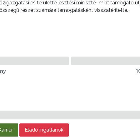
gazgatási és területfejlesztési miniszter, mint támogató útj
t összegű részét számára támogatásként visszatérítette.
ény
1
Karrier
Eladó ingatlanok