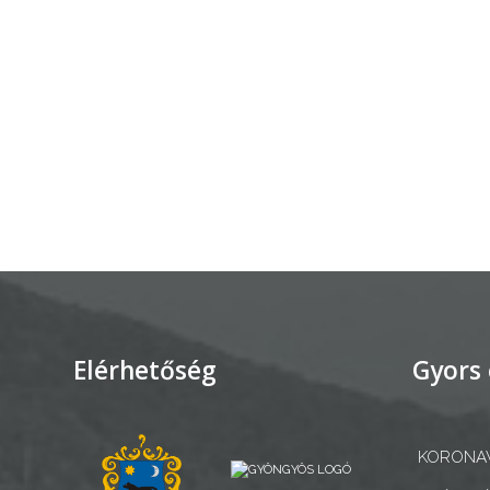
AZ
ÉPÜLŐ
VÁROS
FEJLESZTÉSEK
KÖRNYEZETVÉDELEM
TELEPÜLÉSRENDEZÉS
Elérhetőség
Gyors 
STRATÉGIÁK
ÉS
KONCEPCIÓK
KORONAV