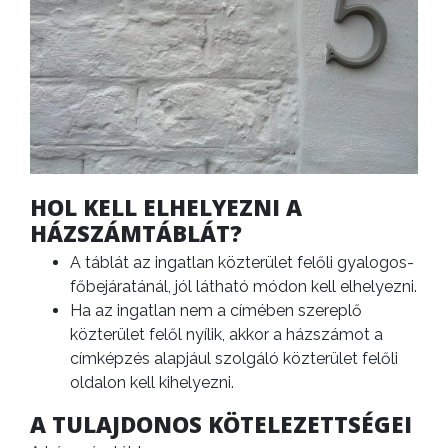
HOL KELL ELHELYEZNI A
HÁZSZÁMTÁBLÁT?
A táblát az ingatlan közterület felőli gyalogos-
főbejáratánál, jól látható módon kell elhelyezni.
Ha az ingatlan nem a címében szereplő
közterület felől nyílik, akkor a házszámot a
címképzés alapjául szolgáló közterület felőli
oldalon kell kihelyezni.
A TULAJDONOS KÖTELEZETTSÉGEI