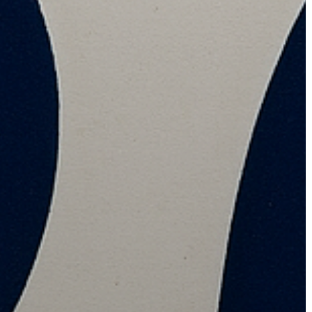
A
VÁROS
PÉNZÜGYEI
KÖLTSÉGVETÉSI
RENDELETEK