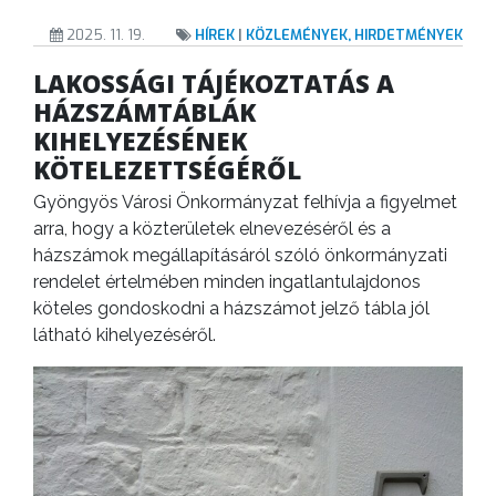
2025. 11. 19.
HÍREK
|
KÖZLEMÉNYEK, HIRDETMÉNYEK
LAKOSSÁGI TÁJÉKOZTATÁS A
HÁZSZÁMTÁBLÁK
KIHELYEZÉSÉNEK
KÖTELEZETTSÉGÉRŐL
Gyöngyös Városi Önkormányzat felhívja a figyelmet
arra, hogy a közterületek elnevezéséről és a
házszámok megállapításáról szóló önkormányzati
rendelet értelmében minden ingatlantulajdonos
köteles gondoskodni a házszámot jelző tábla jól
látható kihelyezéséről.