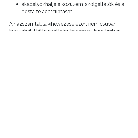
akadályozhatja a közüzemi szolgáltatók és a
posta feladatellátását.
A házszámtábla kihelyezése ezért nem csupán
jogszabályi kötelezettség, hanem az ingatlanban
élők biztonságát és kényelmét is szolgálja.
TOVÁBBI
INFORMÁ
A házszámtáblák kihelyezésével kapcsolatos
kérdésekben az alábbi ügyintéző áll rendelkezésre:
Szerdahelyi Ákos