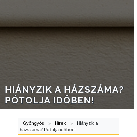
INTÉZMÉNYEK
NYOMTATVÁNYOK
E-
ÜGYINTÉZÉS
TESTÜLETI
ANYAGOK
KISTÉRSÉG
HIÁNYZIK A HÁZSZÁMA?
GEOTERM-
PÓTOLJA IDŐBEN!
GYÖNGYÖS
Gyöngyös
>
Hírek
>
Hiányzik a
házszáma? Pótolja időben!