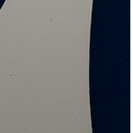
AZ
ÉPÜLŐ
VÁROS
FEJLESZTÉSEK
KÖRNYEZETVÉDELEM
TELEPÜLÉSRENDEZÉS
STRATÉGIÁK