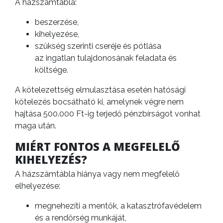
A házszámtábla:
beszerzése,
kihelyezése,
szükség szerinti cseréje és pótlása
az ingatlan tulajdonosának feladata és
költsége.
A kötelezettség elmulasztása esetén hatósági
kötelezés bocsátható ki, amelynek végre nem
hajtása 500.000 Ft-ig terjedő pénzbírságot vonhat
maga után.
MIÉRT FONTOS A MEGFELELŐ
KIHELYEZÉS?
A házszámtábla hiánya vagy nem megfelelő
elhelyezése:
megnehezíti a mentők, a katasztrófavédelem
és a rendőrség munkáját,