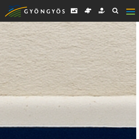
A
VÁROS
KIEMELT
LÁTVÁNYOSSÁGOK