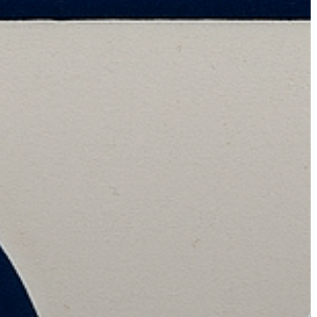
GYÖNGYÖS
VÁROS
ÉRTÉKTÁRA
VÁROSUNKRÓL
LAKOSSÁGI
INFORMÁCIÓK
HASZNOS
KVÍZ