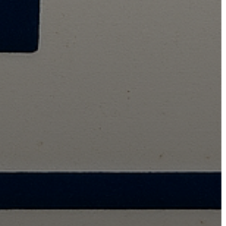
AZ
ÖNKORMÁNYZAT
A
KÉPVISELŐ-
TESTÜLET
A
VÁROSRENDÉSZET
TÁJÉKOZTATÓK
ÁTLÁTHATÓSÁG
AZ
ÖNKORMÁNYZATI
CÉGEK
ÉS