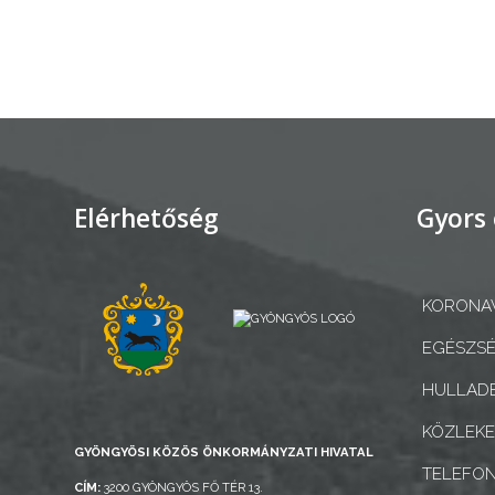
AZ
ÉPÜLŐ
VÁROS
FEJLESZTÉSEK
Elérhetőség
Gyors 
KÖRNYEZETVÉDELEM
KORONAV
TELEPÜLÉSRENDEZÉS
EGÉSZSÉ
STRATÉGIÁK
HULLADÉ
ÉS
KONCEPCIÓK
KÖZLEK
GYÖNGYÖSI KÖZÖS ÖNKORMÁNYZATI HIVATAL
TELEFO
BEJELENTŐ
CÍM:
3200 GYÖNGYÖS FŐ TÉR 13.