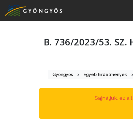
B. 736/2023/53. SZ
A
VÁROS
KIEMELT
Gyöngyös
>
Egyéb hirdetmények
LÁTVÁNYOSSÁGOK
GYÖNGYÖS
Sajnáljuk, ez a
VÁROS
ÉRTÉKTÁRA
VÁROSUNKRÓL