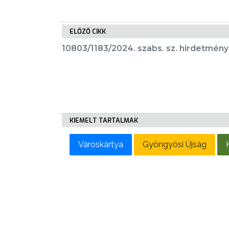
LAKOSSÁGI
INFORMÁCIÓK
ELŐZŐ CIKK
HASZNOS
10803/1183/2024. szabs. sz. hirdetmény
KVÍZ
KIEMELT TARTALMAK
A
VÁROS
Városkártya
Gyöngyösi Újság
PÉNZÜGYEI
KÖLTSÉGVETÉSI
RENDELETEK