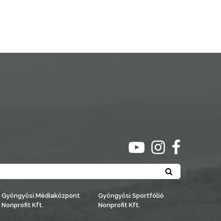
ugrás youtube csato
ugrás instagra
ugrás face
Keresés
Gyöngyösi Médiaközpont
Gyöngyösi Sportfólió
Nonprofit Kft.
Nonprofit Kft.