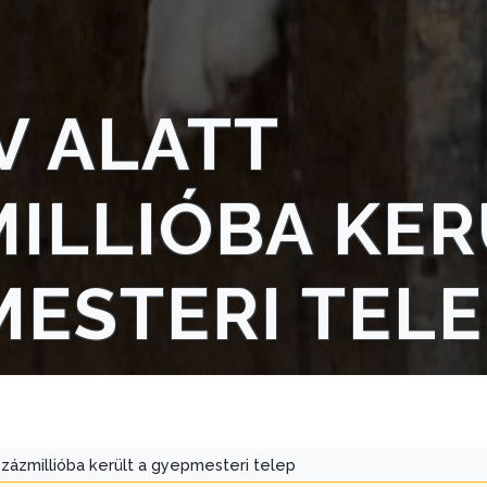
V ALATT
ILLIÓBA KER
ESTERI TELE
százmillióba került a gyepmesteri telep