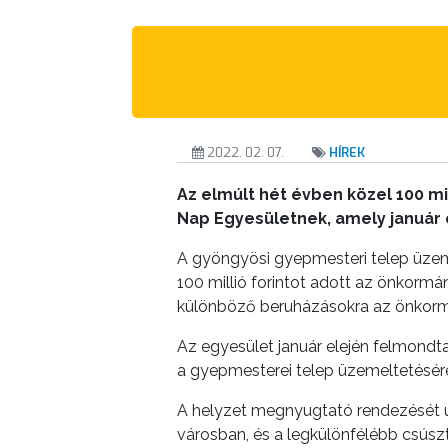
A
KÉPVISELŐ-
TESTÜLET
A
VÁROSRENDÉSZET
2022. 02. 07.
HÍREK
Az elmúlt hét évben közel 100 m
TÁJÉKOZTATÓK
Nap Egyesületnek, amely január 
ÁTLÁTHATÓSÁG
A gyöngyösi gyepmesteri telep üzem
100 millió forintot adott az önkormán
AZ
különböző beruházásokra az önkormány
ÖNKORMÁNYZATI
Az egyesület január elején felmondta 
CÉGEK
a gyepmesterei telep üzemeltetésér
ÉS
INTÉZMÉNYEK
A helyzet megnyugtató rendezését ug
városban, és a legkülönfélébb csúsz