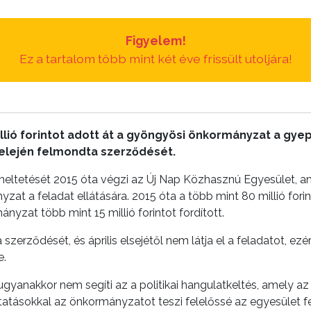
Figyelem!
Ez a tartalom több mint két éve frissült utoljára!
illió forintot adott át a gyöngyösi önkormányzat a gy
elején felmondta szerződését.
eltetését 2015 óta végzi az Új Nap Közhasznú Egyesület, a
yzat a feladat ellátására. 2015 óta a több mint 80 millió fori
zat több mint 15 millió forintot fordított.
szerződését, és április elsejétől nem látja el a feladatot, e
e.
yanakkor nem segíti az a politikai hangulatkeltés, amely az
tatásokkal az önkormányzatot teszi felelőssé az egyesület f