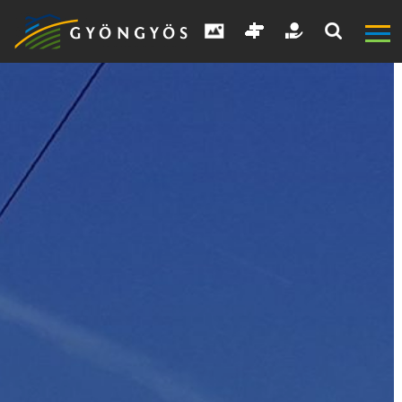
A
VÁROS
KIEMELT
LÁTVÁNYOSSÁGOK