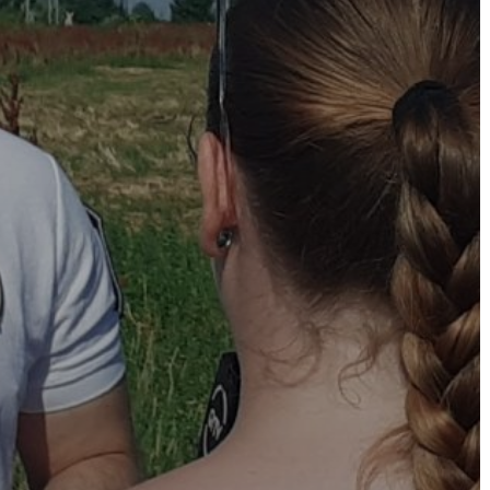
AZ
ÉPÜLŐ
VÁROS
FEJLESZTÉSEK
KÖRNYEZETVÉDELEM
TELEPÜLÉSRENDEZÉS
STRATÉGIÁK
ÉS
KONCEPCIÓK