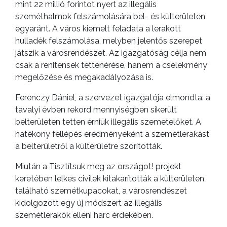
mint 22 millió forintot nyert az illegális
szeméthalmok felszámolására bel- és külterületen
egyaránt. A város kiemelt feladata a lerakott
hulladék felszámolása, melyben jelentős szerepet
játszik a városrendészet. Az igazgatóság célja nem
csak a renitensek tettenérése, hanem a cselekmény
megelőzése és megakadályozása is.
Ferenczy Dániel, a szervezet igazgatója elmondta: a
tavalyi évben rekord mennyiségben sikerült
belterületen tetten érniük illegális szemetelőket. A
hatékony fellépés eredményeként a szemétlerakást
a belterületről a külterületre szorították.
Miután a Tisztítsuk meg az országot! projekt
keretében lelkes civilek kitakarították a külterületen
található szemétkupacokat, a városrendészet
kidolgozott egy új módszert az illegális
szemétlerakók elleni harc érdekében.