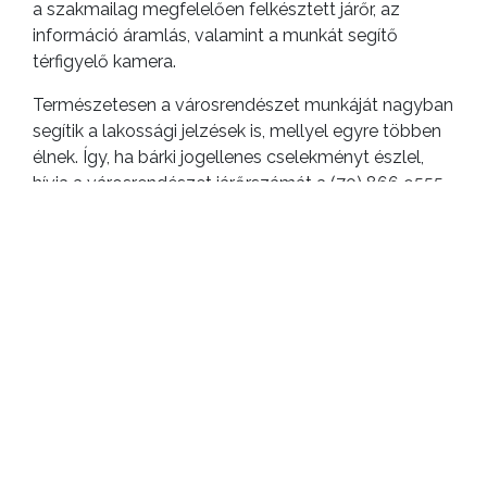
a szakmailag megfelelően felkésztett járőr, az
információ áramlás, valamint a munkát segítő
térfigyelő kamera.
Természetesen a városrendészet munkáját nagyban
segítik a lakossági jelzések is, mellyel egyre többen
élnek. Így, ha bárki jogellenes cselekményt észlel,
hívja a városrendészet járőrszámát a (70) 866 9555-
ös számon.
ELŐZŐ CIKK
A lakosság is takarított Gyöngyösön