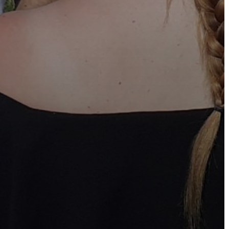
BEJELENTŐ
VÁROSHÁZA
AZ
ÖNKORMÁNYZAT
A