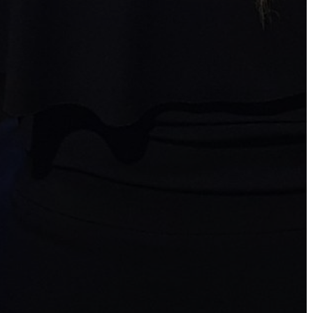
KÉPVISELŐ-
TESTÜLET
A
VÁROSRENDÉSZET
TÁJÉKOZTATÓK
ÁTLÁTHATÓSÁG
AZ
ÖNKORMÁNYZATI
CÉGEK
ÉS
INTÉZMÉNYEK
NYOMTATVÁNYOK