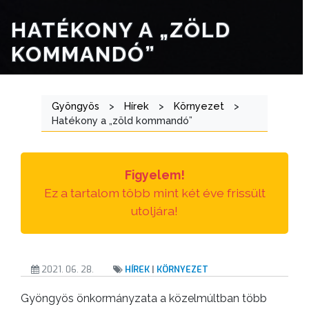
E-
HATÉKONY A „ZÖLD
ÜGYINTÉZÉS
KOMMANDÓ”
TESTÜLETI
ANYAGOK
Gyöngyös
>
Hírek
>
Környezet
>
KISTÉRSÉG
Hatékony a „zöld kommandó”
GEOTERM-
GYÖNGYÖS
Figyelem!
Ez a tartalom több mint két éve frissült
utoljára!
2021. 06. 28.
HÍREK
|
KÖRNYEZET
Gyöngyös önkormányzata a közelmúltban több