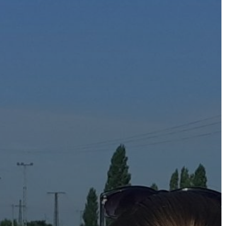
A
VÁROS
PÉNZÜGYEI
KÖLTSÉGVETÉSI
RENDELETEK