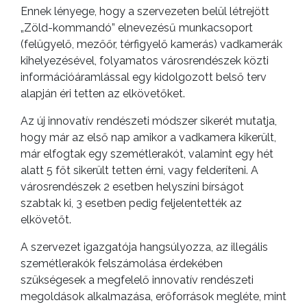
Ennek lényege, hogy a szervezeten belül létrejött
„Zöld-kommandó” elnevezésű munkacsoport
(felügyelő, mezőőr, térfigyelő kamerás) vadkamerák
kihelyezésével, folyamatos városrendészek közti
információáramlással egy kidolgozott belső terv
alapján éri tetten az elkövetőket.
Az új innovatív rendészeti módszer sikerét mutatja,
hogy már az első nap amikor a vadkamera kikerült,
már elfogtak egy szemétlerakót, valamint egy hét
alatt 5 főt sikerült tetten érni, vagy felderíteni. A
városrendészek 2 esetben helyszíni bírságot
szabtak ki, 3 esetben pedig feljelentették az
elkövetőt.
A szervezet igazgatója hangsúlyozza, az illegális
szemétlerakók felszámolása érdekében
szükségesek a megfelelő innovatív rendészeti
megoldások alkalmazása, erőforrások megléte, mint