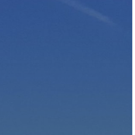
GYÖNGYÖS
VÁROS
ÉRTÉKTÁRA
VÁROSUNKRÓL
LAKOSSÁGI
INFORMÁCIÓK
HASZNOS
KVÍZ