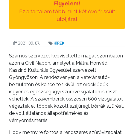
Figyelem!
ANYAGOK
Ez a tartalom több mint két éve frissült
utoljára!
KISTÉRSÉG
GEOTERM-
GYÖNGYÖS
2021. 09. 07.
HÍREK
Számos szervezet képviseltette magát szombaton
azon a Civil Napon, amelyet a Mátra Honvéd
Kaszinó Kulturális Egyesület szervezett
Gyöngyösön. A rendezvényen a veteránautó-
bemutatón és koncerten kívül, az érdeklődők
ingyenes egészségügyi szűrővizsgálaton is részt
vehettek. A szakemberek összesen 600 vizsgálatot
végeztek el, többek között szájüregi, bőrrák szűrést,
de volt általános állapotfelmérés és
vérnyomásmérés.
Hogy mennyire fontos a rendszeres szűrővizsgálat,