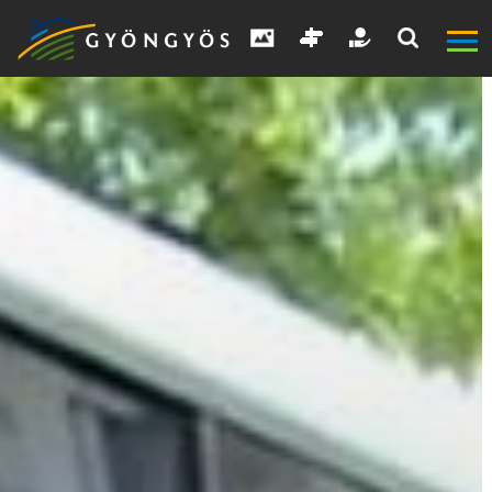
A
VÁROS
KIEMELT
LÁTVÁNYOSSÁGOK
GYÖNGYÖS