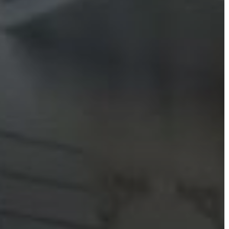
A
VÁROS
PÉNZÜGYEI
KÖLTSÉGVETÉSI
RENDELETEK