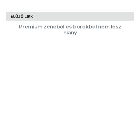
ELŐZŐ CIKK
Prémium zenéből és borokból nem lesz
hiány
KÖVETKEZŐ CIKK
PÁLYÁZATI FELHÍVÁS – Fogorvosi
feladatok ellátására
KIEMELT TARTALMAK