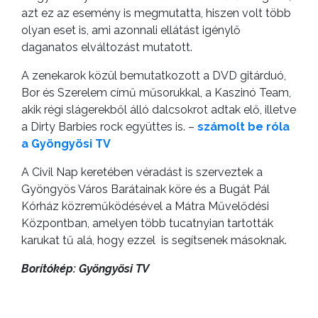
azt ez az esemény is megmutatta, hiszen volt több
olyan eset is, ami azonnali ellátást igénylő
daganatos elváltozást mutatott.
A zenekarok közül bemutatkozott a DVD gitárduó,
Bor és Szerelem című műsorukkal, a Kaszinó Team,
akik régi slágerekből álló dalcsokrot adtak elő, illetve
a Dirty Barbies rock együttes is. –
számolt be róla
a Gyöngyösi TV
A Civil Nap keretében véradást is szerveztek a
Gyöngyös Város Barátainak köre és a Bugát Pál
Kórház közreműködésével a Mátra Művelődési
Központban, amelyen több tucatnyian tartották
karukat tű alá, hogy ezzel is segítsenek másoknak.
Borítókép: Gyöngyösi TV