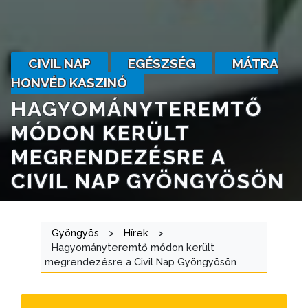
VÁROSRENDÉSZET
TÁJÉKOZTATÓK
CIVIL NAP
EGÉSZSÉG
MÁTRA
ÁTLÁTHATÓSÁG
HONVÉD KASZINÓ
HAGYOMÁNYTEREMTŐ
AZ
MÓDON KERÜLT
ÖNKORMÁNYZATI
CÉGEK
MEGRENDEZÉSRE A
ÉS
CIVIL NAP GYÖNGYÖSÖN
INTÉZMÉNYEK
NYOMTATVÁNYOK
Gyöngyös
>
Hírek
>
Hagyományteremtő módon került
E-
megrendezésre a Civil Nap Gyöngyösön
ÜGYINTÉZÉS
TESTÜLETI