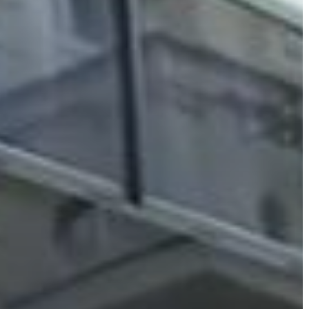
VÁROS
ÉRTÉKTÁRA
VÁROSUNKRÓL
LAKOSSÁGI
INFORMÁCIÓK
HASZNOS
KVÍZ