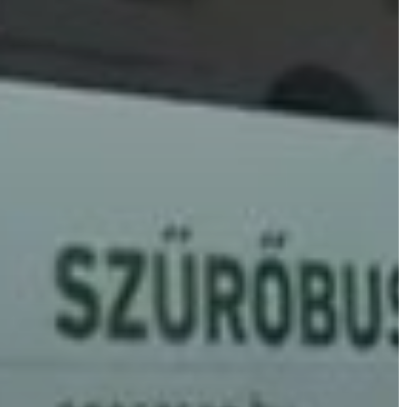
AZ
ÉPÜLŐ
VÁROS
FEJLESZTÉSEK
KÖRNYEZETVÉDELEM
TELEPÜLÉSRENDEZÉS
STRATÉGIÁK
ÉS
KONCEPCIÓK
BEJELENTŐ