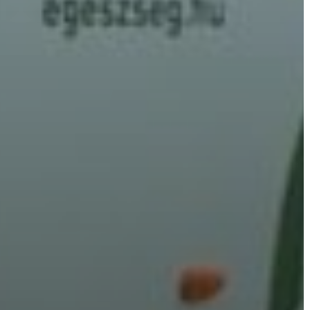
VÁROSHÁZA
AZ
ÖNKORMÁNYZAT
A
KÉPVISELŐ-
TESTÜLET
A