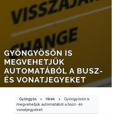
A
VÁROSRENDÉSZET
TÁJÉKOZTATÓK
ÁTLÁTHATÓSÁG
AZ
GYÖNGYÖSÖN IS
ÖNKORMÁNYZATI
CÉGEK
MEGVEHETJÜK
ÉS
AUTOMATÁBÓL A BUSZ-
INTÉZMÉNYEK
ÉS VONATJEGYEKET
NYOMTATVÁNYOK
E-
Gyöngyös
>
Hírek
>
Gyöngyösön is
ÜGYINTÉZÉS
megvehetjük automatából a busz- és
vonatjegyeket