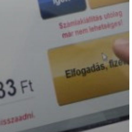
AZ
ÉPÜLŐ
VÁROS
FEJLESZTÉSEK
KÖRNYEZETVÉDELEM
TELEPÜLÉSRENDEZÉS
STRATÉGIÁK
ÉS
KONCEPCIÓK
BEJELENTŐ