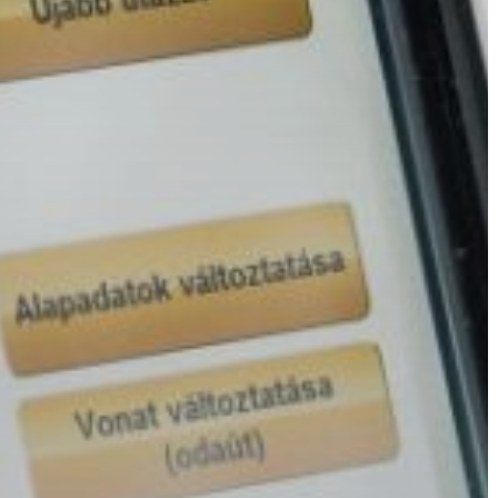
VÁROS
ÉRTÉKTÁRA
VÁROSUNKRÓL
LAKOSSÁGI
INFORMÁCIÓK
HASZNOS
KVÍZ