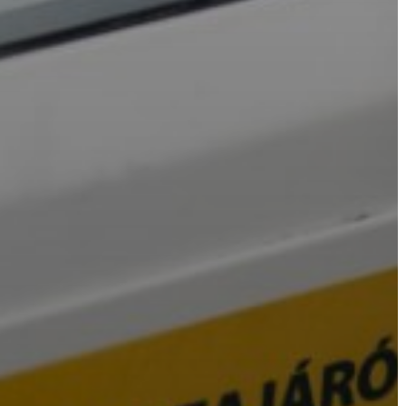
VÁROSHÁZA
AZ
ÖNKORMÁNYZAT
A
KÉPVISELŐ-
TESTÜLET