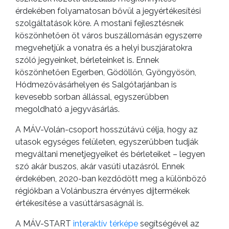
érdekében folyamatosan bővül a jegyértékesítési
szolgáltatások köre. A mostani fejlesztésnek
köszönhetően öt város buszállomásán egyszerre
megvehetjük a vonatra és a helyi buszjáratokra
szóló jegyeinket, bérleteinket is. Ennek
köszönhetően Egerben, Gödöllőn, Gyöngyösön,
Hódmezővásárhelyen és Salgótarjánban is
kevesebb sorban állással, egyszerűbben
megoldható a jegyvásárlás.
A MÁV-Volán-csoport hosszútávú célja, hogy az
utasok egységes felületen, egyszerűbben tudják
megváltani menetjegyeiket és bérleteiket – legyen
szó akár buszos, akár vasúti utazásról. Ennek
érdekében, 2020-ban kezdődött meg a különböző
régiókban a Volánbuszra érvényes díjtermékek
értékesítése a vasúttársaságnál is.
A MÁV-START
interaktív térképe
segítségével az