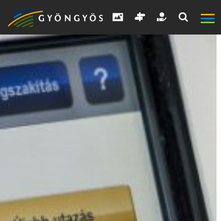
A
VÁROS
KIEMELT
LÁTVÁNYOSSÁGOK
GYÖNGYÖS