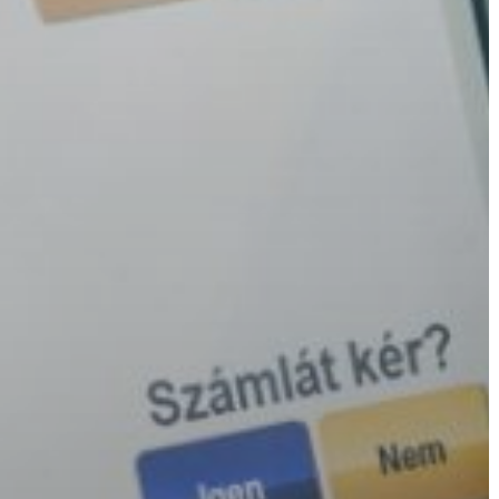
A
VÁROS
PÉNZÜGYEI
KÖLTSÉGVETÉSI
RENDELETEK