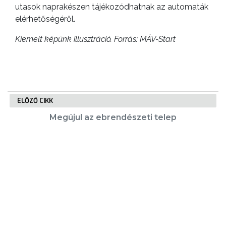
utasok naprakészen tájékozódhatnak az automaták
elérhetőségéről.
Kiemelt képünk illusztráció. Forrás: MÁV-Start
ELŐZŐ CIKK
Megújul az ebrendészeti telep
KÖVETKEZŐ CIKK
Energiatakarékossági intézkedésekről
döntött a testület