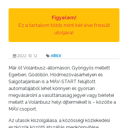
TESTÜLETI
ANYAGOK
Figyelem!
KISTÉRSÉG
Ez a tartalom több mint két éve frissült
utoljára!
GEOTERM-
GYÖNGYÖS
2022. 10. 12.
HÍREK
Már öt Volánbusz-állomáson, Gyöngyös mellett
Egerben, Gödöllőn, Hódmezővásárhelyen és
Salgótarjánban is a MÁV-START felújított
automatájából lehet könnyen és gyorsan
megvásárolni a vasúttársaság jegyei vagy bérletei
mellett a Volánbusz helyi díjtermékeit is – közölte a
MÁV csoport.
Az utasok kiszolgálása, a közösségi közlekedési
eszközök közötti átszállás megkönnyítése