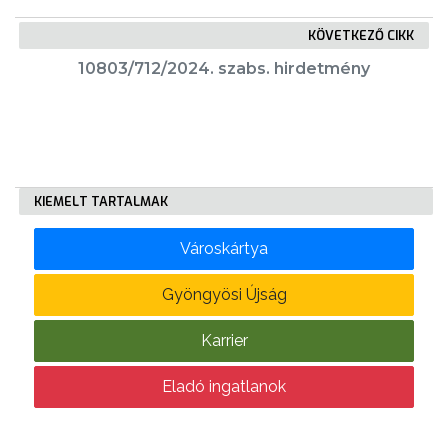
KÖVETKEZŐ CIKK
KÖLTSÉGVETÉSI
10803/712/2024. szabs. hirdetmény
RENDELETEK
KIEMELT TARTALMAK
Városkártya
AZ
ÉPÜLŐ
Gyöngyösi Újság
VÁROS
Karrier
Eladó ingatlanok
FEJLESZTÉSEK
KÖRNYEZETVÉDELEM