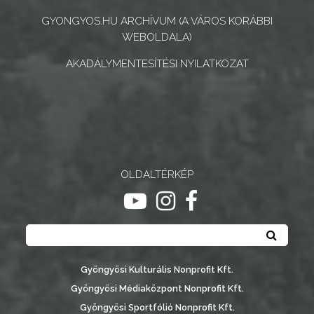
INTÉZMÉNYEK
GYONGYOS.HU ARCHÍVUM (A VÁROS KORÁBBI
WEBOLDALA)
NYOMTATVÁNYOK
AKADÁLYMENTESÍTÉSI NYILATKOZAT
E-
ÜGYINTÉZÉS
TESTÜLETI
ANYAGOK
OLDALTÉRKÉP
KISTÉRSÉG
ugrás youtube csatornára
ugrás instagram csatornár
ugrás facebook-oldalr
GEOTERM-
Keresés
GYÖNGYÖS
Keresé
Gyöngyösi Kulturális Nonprofit Kft.
Gyöngyösi Médiaközpont Nonprofit Kft.
Gyöngyösi Sportfólió Nonprofit Kft.