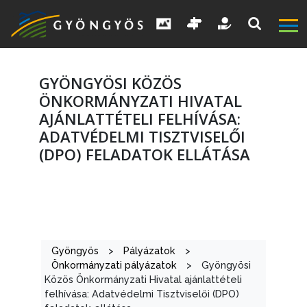
GYÖNGYÖSI KÖZÖS
ÖNKORMÁNYZATI HIVATAL
AJÁNLATTÉTELI FELHÍVÁSA:
ADATVÉDELMI TISZTVISELŐI
A
(DPO) FELADATOK ELLÁTÁSA
VÁROS
KIEMELT
LÁTVÁNYOSSÁGOK
Gyöngyös
>
Pályázatok
>
GYÖNGYÖS
Önkormányzati pályázatok
>
Gyöngyösi
VÁROS
Közös Önkormányzati Hivatal ajánlattételi
felhívása: Adatvédelmi Tisztviselői (DPO)
ÉRTÉKTÁRA