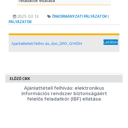
feladatok ellátása
VÁROSUNKRÓL
2025. 03. 13.
ÖNKORMÁNYZATI PÁLYÁZATOK
|
PÁLYÁZATOK
LAKOSSÁGI
INFORMÁCIÓK
Letöltés
HASZNOS
Ajanlatteteli felhiv ás_doc_DPO_GYKÖH
KVÍZ
ELŐZŐ CIKK
Ajánlattételi felhívás: elektronikus
információs rendszer biztonságáért
felelős feladatkör (IBF) ellátása
A
VÁROS
PÉNZÜGYEI