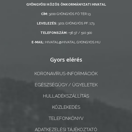
AZ
GYÖNGYÖSI KÖZÖS ÖNKORMÁNYZATI HIVATAL
ÖNKORMÁNYZAT
CÍM:
3200 GYÖNGYÖS FŐ TÉR 13.
A
LEVELEZÉS:
3201 GYÖNGYÖS PF.:173.
KÉPVISELŐ-
TELEFONSZÁM:
+36 37 / 510 300
TESTÜLET
E-MAIL:
HIVATAL@HIVATAL.GYONGYOS.HU
A
Gyors elérés
VÁROSRENDÉSZET
KORONAVÍRUS-INFORMÁCIÓK
TÁJÉKOZTATÓK
EGÉSZSÉGÜGY / ÜGYELETEK
ÁTLÁTHATÓSÁG
HULLADÉKSZÁLLÍTÁS
AZ
KÖZLEKEDÉS
ÖNKORMÁNYZATI
CÉGEK
TELEFONKÖNYV
ÉS
ADATKEZELÉSI TÁJÉKOZTATÓ