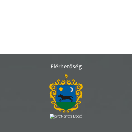
TELEPÜLÉSRENDEZÉS
STRATÉGIÁK
ÉS
KONCEPCIÓK
BEJELENTŐ
Elérhetőség
VÁROSHÁZA