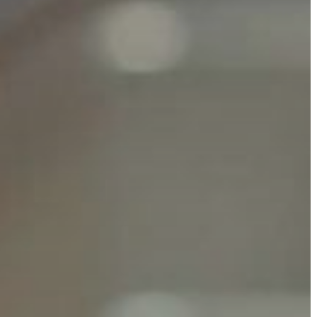
GYÖNGYÖS
VÁROS
ÉRTÉKTÁRA
VÁROSUNKRÓL
LAKOSSÁGI
INFORMÁCIÓK
HASZNOS
KVÍZ