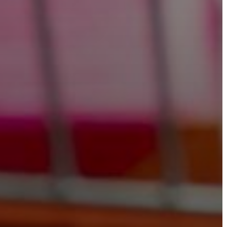
A
KÉPVISELŐ-
TESTÜLET
A
VÁROSRENDÉSZET
TÁJÉKOZTATÓK
ÁTLÁTHATÓSÁG
AZ
ÖNKORMÁNYZATI
CÉGEK
ÉS
INTÉZMÉNYEK
NYOMTATVÁNYOK