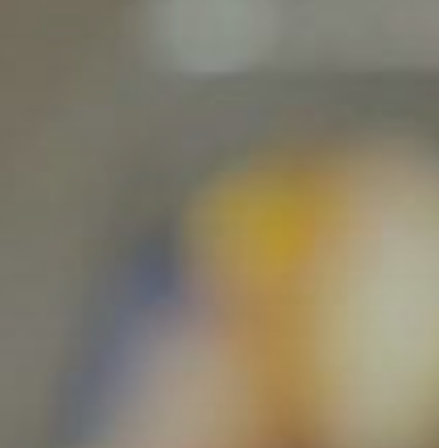
A
VÁROS
PÉNZÜGYEI
KÖLTSÉGVETÉSI
RENDELETEK