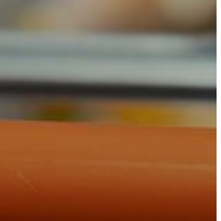
AZ
ÉPÜLŐ
VÁROS
FEJLESZTÉSEK
KÖRNYEZETVÉDELEM
TELEPÜLÉSRENDEZÉS
STRATÉGIÁK
ÉS
KONCEPCIÓK