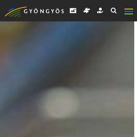
A
VÁROS
KIEMELT
LÁTVÁNYOSSÁGOK