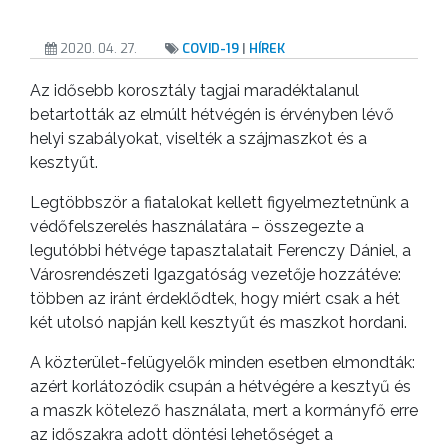
2020. 04. 27.
COVID-19
|
HÍREK
Az idősebb korosztály tagjai maradéktalanul
betartották az elmúlt hétvégén is érvényben lévő
helyi szabályokat, viselték a szájmaszkot és a
kesztyűt.
Legtöbbször a fiatalokat kellett figyelmeztetnünk a
védőfelszerelés használatára – összegezte a
legutóbbi hétvége tapasztalatait Ferenczy Dániel, a
Városrendészeti Igazgatóság vezetője hozzátéve:
többen az iránt érdeklődtek, hogy miért csak a hét
két utolsó napján kell kesztyűt és maszkot hordani.
A közterület-felügyelők minden esetben elmondták:
azért korlátozódik csupán a hétvégére a kesztyű és
a maszk kötelező használata, mert a kormányfő erre
az időszakra adott döntési lehetőséget a