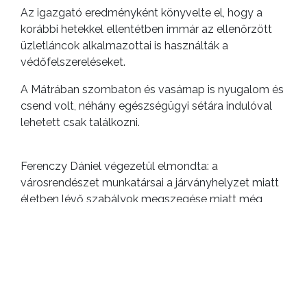
Az igazgató eredményként könyvelte el, hogy a
korábbi hetekkel ellentétben immár az ellenőrzött
üzletláncok alkalmazottai is használták a
védőfelszereléseket.
A Mátrában szombaton és vasárnap is nyugalom és
csend volt, néhány egészségügyi sétára indulóval
lehetett csak találkozni.
Ferenczy Dániel végezetül elmondta: a
városrendészet munkatársai a járványhelyzet miatt
életben lévő szabályok megszegése miatt még
egyetlen esetben sem szabtak ki bírságot, csupán
szabályszegést állapítottak meg, illetve a lezárt
mátrai parkolók használata miatt kellett feljelentést
tenniük.