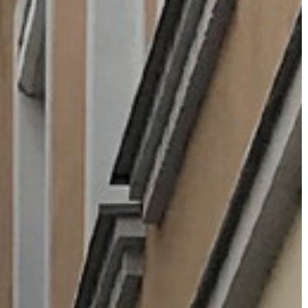
VÁROS
ÉRTÉKTÁRA
VÁROSUNKRÓL
LAKOSSÁGI
INFORMÁCIÓK
HASZNOS
KVÍZ