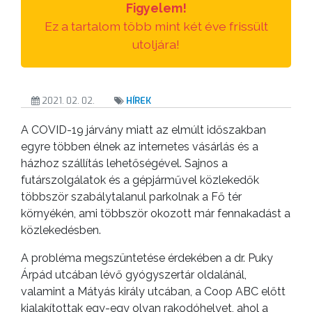
Figyelem!
ANYAGOK
Ez a tartalom több mint két éve frissült
utoljára!
KISTÉRSÉG
GEOTERM-
2021. 02. 02.
HÍREK
GYÖNGYÖS
A COVID-19 járvány miatt az elmúlt időszakban
egyre többen élnek az internetes vásárlás és a
házhoz szállítás lehetőségével. Sajnos a
futárszolgálatok és a gépjárművel közlekedők
többször szabálytalanul parkolnak a Fő tér
környékén, ami többször okozott már fennakadást a
közlekedésben.
A probléma megszüntetése érdekében a dr. Puky
Árpád utcában lévő gyógyszertár oldalánál,
valamint a Mátyás király utcában, a Coop ABC előtt
kialakítottak egy-egy olyan rakodóhelyet, ahol a