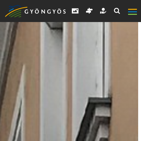
A
VÁROS
KIEMELT
LÁTVÁNYOSSÁGOK
GYÖNGYÖS