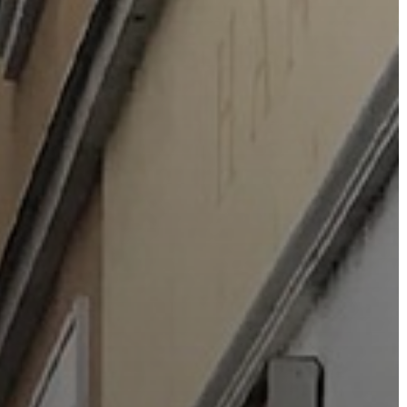
AZ
ÉPÜLŐ
VÁROS
FEJLESZTÉSEK
KÖRNYEZETVÉDELEM
TELEPÜLÉSRENDEZÉS
STRATÉGIÁK
ÉS
KONCEPCIÓK
BEJELENTŐ