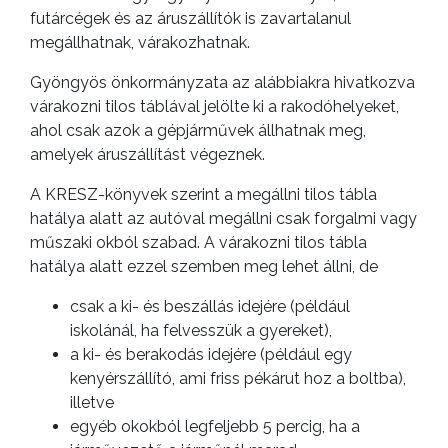
futárcégek és az áruszállítók is zavartalanul
megállhatnak, várakozhatnak.
Gyöngyös önkormányzata az alábbiakra hivatkozva
várakozni tilos táblával jelölte ki a rakodóhelyeket,
ahol csak azok a gépjárművek állhatnak meg,
amelyek áruszállítást végeznek.
A KRESZ-könyvek szerint a megállni tilos tábla
hatálya alatt az autóval megállni csak forgalmi vagy
műszaki okból szabad. A várakozni tilos tábla
hatálya alatt ezzel szemben meg lehet állni, de
csak a ki- és beszállás idejére (például
iskolánál, ha felvesszük a gyereket),
a ki- és berakodás idejére (például egy
kenyérszállító, ami friss pékárut hoz a boltba),
illetve
egyéb okokból legfeljebb 5 percig, ha a