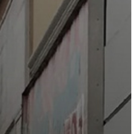
VÁROSHÁZA
AZ
ÖNKORMÁNYZAT
A
KÉPVISELŐ-
TESTÜLET
A