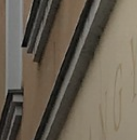
A
VÁROS
PÉNZÜGYEI
KÖLTSÉGVETÉSI
RENDELETEK