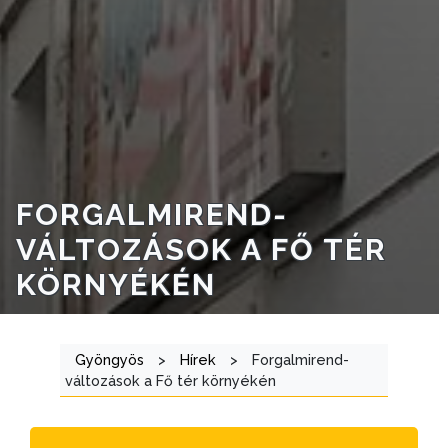
VÁROSRENDÉSZET
TÁJÉKOZTATÓK
ÁTLÁTHATÓSÁG
AZ
ÖNKORMÁNYZATI
FORGALMIREND-
CÉGEK
VÁLTOZÁSOK A FŐ TÉR
ÉS
INTÉZMÉNYEK
KÖRNYÉKÉN
NYOMTATVÁNYOK
Gyöngyös
>
Hírek
>
Forgalmirend-
E-
változások a Fő tér környékén
ÜGYINTÉZÉS
TESTÜLETI