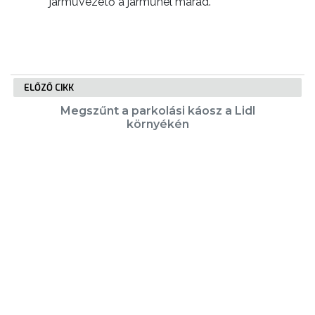
járművezető a járműnél marad.
ELŐZŐ CIKK
Megszűnt a parkolási káosz a Lidl
környékén
KÖVETKEZŐ CIKK
Idén is díszpolgárt választ a város