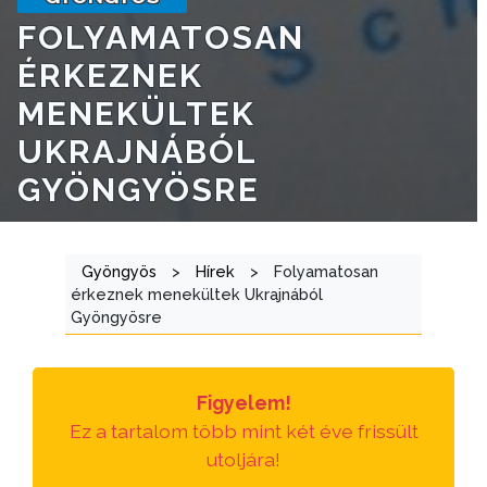
NYOMTATVÁNYOK
FOLYAMATOSAN
E-
ÉRKEZNEK
ÜGYINTÉZÉS
MENEKÜLTEK
TESTÜLETI
UKRAJNÁBÓL
ANYAGOK
GYÖNGYÖSRE
KISTÉRSÉG
GEOTERM-
Gyöngyös
>
Hírek
>
Folyamatosan
érkeznek menekültek Ukrajnából
GYÖNGYÖS
Gyöngyösre
Figyelem!
Ez a tartalom több mint két éve frissült
utoljára!