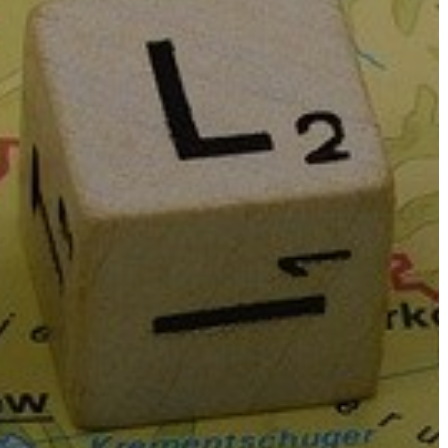
AZ
ÉPÜLŐ
VÁROS
FEJLESZTÉSEK
KÖRNYEZETVÉDELEM
TELEPÜLÉSRENDEZÉS
STRATÉGIÁK
ÉS
KONCEPCIÓK