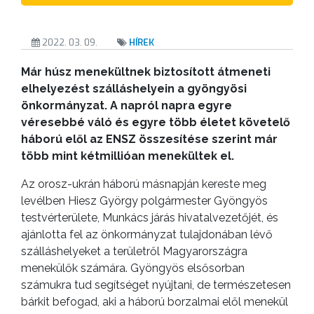
2022. 03. 09.
HÍREK
Már húsz menekültnek biztosított átmeneti
elhelyezést szálláshelyein a gyöngyösi
önkormányzat. A napról napra egyre
véresebbé váló és egyre több életet követelő
háború elől az ENSZ összesítése szerint már
több mint kétmillióan menekültek el.
Az orosz-ukrán háború másnapján kereste meg
levélben Hiesz György polgármester Gyöngyös
testvérterülete, Munkács járás hivatalvezetőjét, és
ajánlotta fel az önkormányzat tulajdonában lévő
szálláshelyeket a területről Magyarországra
menekülők számára. Gyöngyös elsősorban
számukra tud segítséget nyújtani, de természetesen
bárkit befogad, aki a háború borzalmai elől menekül