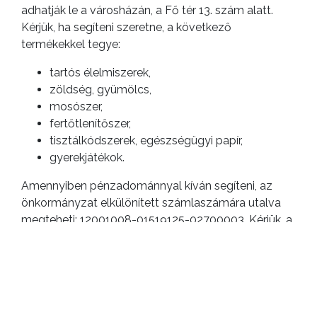
adhatják le a városházán, a Fő tér 13. szám alatt.
Kérjük, ha segíteni szeretne, a következő
termékekkel tegye:
tartós élelmiszerek,
zöldség, gyümölcs,
mosószer,
fertőtlenítőszer,
tisztálkódszerek, egészségügyi papír,
gyerekjátékok.
Amennyiben pénzadománnyal kíván segíteni, az
önkormányzat elkülönített számlaszámára utalva
megteheti: 12001008-01519125-02700003. Kérjük, a
közleményben tüntesse fel, hogy „Kárpátaljai
menekültek”.
Mindenkinek köszönjük a segítséget!