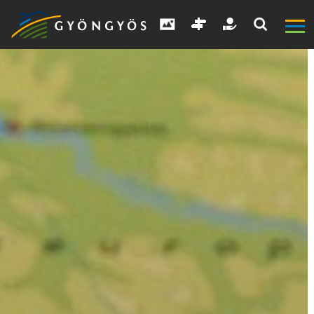
A
VÁROS
KIEMELT
LÁTVÁNYOSSÁGOK