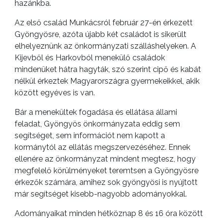
hazánkba.
Az első család Munkácsról február 27-én érkezett
Gyöngyösre, azóta újabb két családot is sikerült
elhelyeznünk az önkormányzati szálláshelyeken. A
Kijevből és Harkovból menekülő családok
mindenüket hátra hagyták, szó szerint cipő és kabát
nélkül érkeztek Magyarországra gyermekeikkel, akik
között egyéves is van.
Bár a menekültek fogadása és ellátása állami
feladat, Gyöngyös önkormányzata eddig sem
segítséget, sem információt nem kapott a
kormánytól az ellátás megszervezéséhez. Ennek
ellenére az önkormányzat mindent megtesz, hogy
megfelelő körülményeket teremtsen a Gyöngyösre
érkezők számára, amihez sok gyöngyösi is nyújtott
már segítséget kisebb-nagyobb adományokkal.
Adományaikat minden hétköznap 8 és 16 óra között