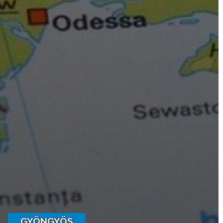
A
KÉPVISELŐ-
TESTÜLET
A
VÁROSRENDÉSZET
TÁJÉKOZTATÓK
ÁTLÁTHATÓSÁG
AZ
ÖNKORMÁNYZATI
CÉGEK
ÉS
INTÉZMÉNYEK
GYÖNGYÖS