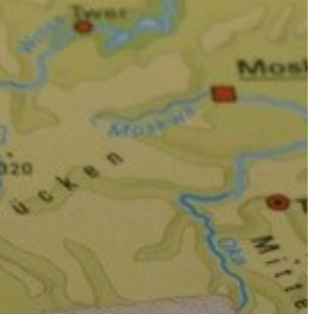
A
VÁROS
PÉNZÜGYEI
KÖLTSÉGVETÉSI
RENDELETEK