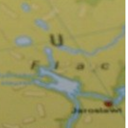
GYÖNGYÖS
VÁROS
ÉRTÉKTÁRA
VÁROSUNKRÓL
LAKOSSÁGI
INFORMÁCIÓK
HASZNOS
KVÍZ