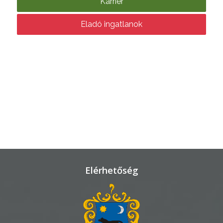
Karrier
KÖRNYEZETVÉDELEM
Eladó ingatlanok
TELEPÜLÉSRENDEZÉS
STRATÉGIÁK
ÉS
KONCEPCIÓK
BEJELENTŐ
Elérhetőség
VÁROSHÁZA