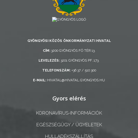
AZ
ÖNKORMÁNYZAT
A
KÉPVISELŐ-
GYÖNGYÖSI KÖZÖS ÖNKORMÁNYZATI HIVATAL
TESTÜLET
CÍM:
3200 GYÖNGYÖS FŐ TÉR 13.
LEVELEZÉS:
3201 GYÖNGYÖS PF.:173.
A
VÁROSRENDÉSZET
TELEFONSZÁM:
+36 37 / 510 300
E-MAIL:
HIVATAL@HIVATAL.GYONGYOS.HU
TÁJÉKOZTATÓK
Gyors elérés
ÁTLÁTHATÓSÁG
KORONAVÍRUS-INFORMÁCIÓK
AZ
ÖNKORMÁNYZATI
EGÉSZSÉGÜGY / ÜGYELETEK
CÉGEK
HULLADÉKSZÁLLÍTÁS