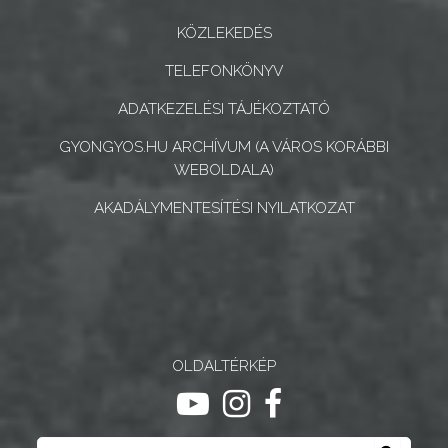
ÉS
INTÉZMÉNYEK
KÖZLEKEDÉS
TELEFONKÖNYV
NYOMTATVÁNYOK
ADATKEZELÉSI TÁJÉKOZTATÓ
E-
GYONGYOS.HU ARCHÍVUM (A VÁROS KORÁBBI
ÜGYINTÉZÉS
WEBOLDALA)
TESTÜLETI
AKADÁLYMENTESÍTÉSI NYILATKOZAT
ANYAGOK
KISTÉRSÉG
GEOTERM-
GYÖNGYÖS
OLDALTÉRKÉP
ugrás youtube csatornára
ugrás instagram csatornár
ugrás facebook-oldalr
Keresés