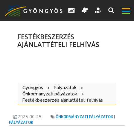
FESTÉKBESZERZÉS
AJÁNLATTÉTELI FELHÍVÁS
A
VÁROS
Gyöngyös
>
Pályázatok
>
KIEMELT
Önkormányzati pályázatok
>
LÁTVÁNYOSSÁGOK
Festékbeszerzés ajánlattételi felhívás
GYÖNGYÖS
2025. 06. 25.
ÖNKORMÁNYZATI PÁLYÁZATOK
|
VÁROS
PÁLYÁZATOK
ÉRTÉKTÁRA