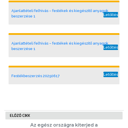
VÁROSUNKRÓL
Ajanlattételi felhívás – festékek és kiegészítő anyagok
Letöltés
beszerzése 1
LAKOSSÁGI
INFORMÁCIÓK
Ajanlattételi felhívás – festékek és kiegészítő anyagok
HASZNOS
Letöltés
beszerzése 1
KVÍZ
Letöltés
Festékbeszerzés 20250617
A
ELŐZŐ CIKK
VÁROS
Az egész országra kiterjed a
PÉNZÜGYEI