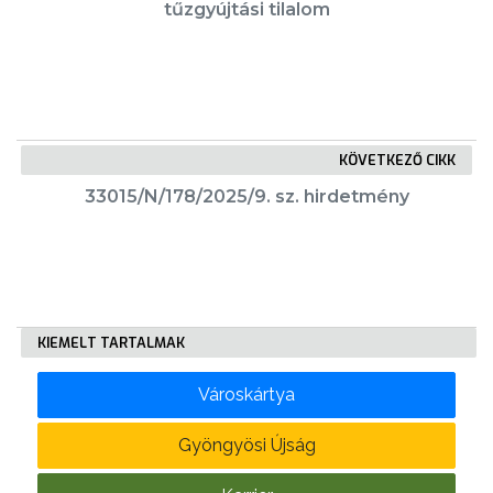
tűzgyújtási tilalom
KÖLTSÉGVETÉSI
RENDELETEK
KÖVETKEZŐ CIKK
33015/N/178/2025/9. sz. hirdetmény
AZ
ÉPÜLŐ
KIEMELT TARTALMAK
VÁROS
Városkártya
Gyöngyösi Újság
FEJLESZTÉSEK