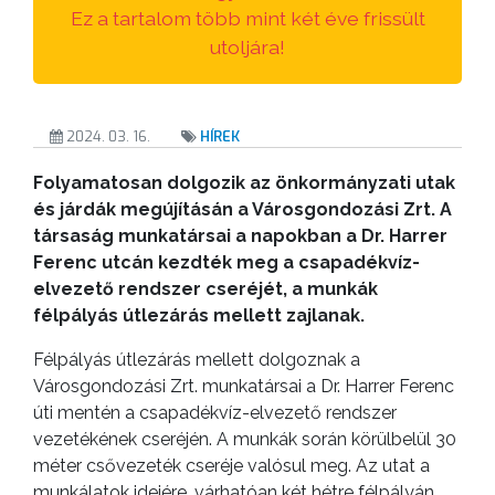
Ez a tartalom több mint két éve frissült
ANYAGOK
utoljára!
KISTÉRSÉG
GEOTERM-
2024. 03. 16.
HÍREK
GYÖNGYÖS
Folyamatosan dolgozik az önkormányzati utak
és járdák megújításán a Városgondozási Zrt. A
társaság munkatársai a napokban a Dr. Harrer
Ferenc utcán kezdték meg a csapadékvíz-
elvezető rendszer cseréjét, a munkák
félpályás útlezárás mellett zajlanak.
Félpályás útlezárás mellett dolgoznak a
Városgondozási Zrt. munkatársai a Dr. Harrer Ferenc
úti mentén a csapadékvíz-elvezető rendszer
vezetékének cseréjén. A munkák során körülbelül 30
méter csővezeték cseréje valósul meg. Az utat a
munkálatok idejére, várhatóan két hétre félpályán