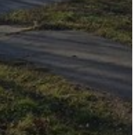
VÁROSHÁZA
AZ
ÖNKORMÁNYZAT
A
KÉPVISELŐ-
TESTÜLET
A