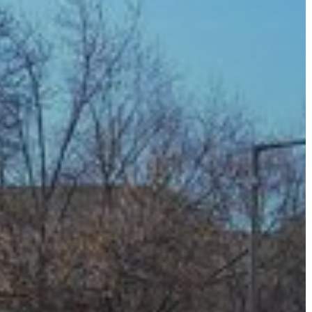
A
VÁROS
PÉNZÜGYEI
KÖLTSÉGVETÉSI
RENDELETEK