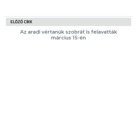
ELŐZŐ CIKK
Az aradi vértanúk szobrát is felavatták
március 15-én
KÖVETKEZŐ CIKK
5/6-197/2024 sz. hirdetmény
KIEMELT TARTALMAK