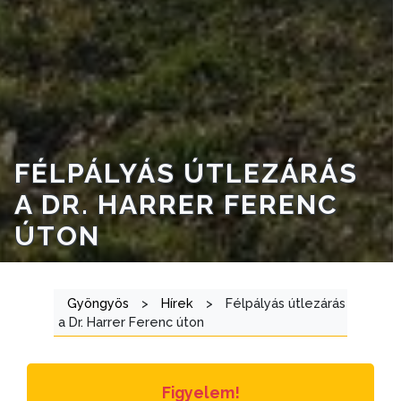
VÁROSRENDÉSZET
TÁJÉKOZTATÓK
ÁTLÁTHATÓSÁG
AZ
FÉLPÁLYÁS ÚTLEZÁRÁS
ÖNKORMÁNYZATI
CÉGEK
A DR. HARRER FERENC
ÉS
ÚTON
INTÉZMÉNYEK
NYOMTATVÁNYOK
Gyöngyös
>
Hírek
>
Félpályás útlezárás
a Dr. Harrer Ferenc úton
E-
ÜGYINTÉZÉS
Figyelem!
TESTÜLETI