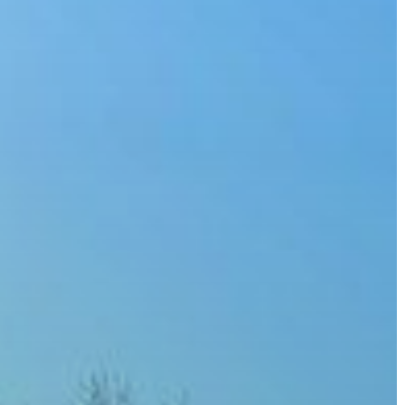
VÁROS
ÉRTÉKTÁRA
VÁROSUNKRÓL
LAKOSSÁGI
INFORMÁCIÓK
HASZNOS
KVÍZ