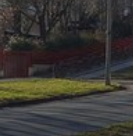
AZ
ÉPÜLŐ
VÁROS
FEJLESZTÉSEK
KÖRNYEZETVÉDELEM
TELEPÜLÉSRENDEZÉS
STRATÉGIÁK
ÉS
KONCEPCIÓK
BEJELENTŐ