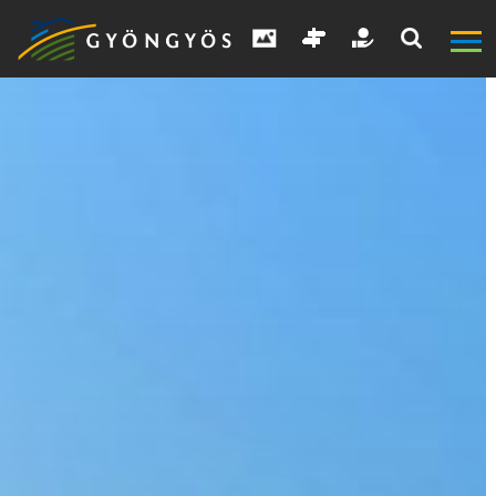
A
VÁROS
KIEMELT
LÁTVÁNYOSSÁGOK
GYÖNGYÖS