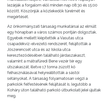
lezárják a forgalom elől minden nap 08:30 és 15:00
között. Köszönjük a közlekedők türelmét és
megértését.
Az önkormányzati társaság munkatársai az elmúlt
egy hónapban a város számos pontján dolgoztak.
Egyebek mellett kiépítették a Vasutas utca
csapadékvíz-elvezető rendszerét, felújították a
Jószerencsét utca és az Iskola utca
kereszteződésében található járdaszakaszt,
valamint a mátrafüredi Bene vezér tér egy
útszakaszát, illetve 17 tonna zúzott kő
felhasználásával helyreállították a sástói
sétányokat. A társaság folyamatosan végzi a
parkolók felfestésének felújítását is, legutóbb a
Koháry úton található parkoló útburkolati jelei újultak
meg.