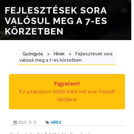
TÁJÉKOZTATÓK
FEJLESZTÉSEK SORA
ÁTLÁTHATÓSÁG
VALÓSUL MEG A 7-ES
KÖRZETBEN
AZ
ÖNKORMÁNYZATI
CÉGEK
Gyöngyös
>
Hírek
>
Fejlesztések sora
ÉS
valósul meg a 7-es körzetben
INTÉZMÉNYEK
NYOMTATVÁNYOK
Figyelem!
Ez a tartalom több mint két éve frissült
E-
utoljára!
ÜGYINTÉZÉS
TESTÜLETI
ANYAGOK
2021. 11. 11.
HÍREK