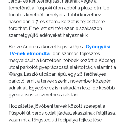
Járda- és kerítésfelújítást hajtanak végre a
KISTÉRSÉG
temetőnél a Püspöki úton abból a plusz ötmillió
forintos keretből, amelyet a többi körzethez
GEOTERM-
hasonlóan a 7-es számú körzet is fejlesztésre
GYÖNGYÖS
fordíthat. Emellett szintén ezen a szakaszon
szemétgyűjtő edényeket helyeznek ki.
Besze Andrea a körzet képviselője a
Gyöngyösi
TV-nek elmondta
, idén számos fejlesztés
megvalósult a körzetben, többek között a Kócsag
utcai parkolót gyeprácsossá alakították, valamint a
Warga László utcában épül egy 26 férőhelyes
parkoló, amit a tervek szerint november közepén
adnak át. Egyelőre ez is makadám lesz, de később
gyeprácsossá szeretnék alakítani.
Hozzátette, jövőbeni tervek között szerepel a
Püspöki út páros oldali járdaszakaszának felújítása,
valamint a Ringsted úti focipálya fejlesztése.