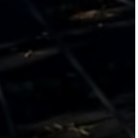
VÁROSHÁZA
AZ
ÖNKORMÁNYZAT
A
KÉPVISELŐ-
TESTÜLET
A
VÁROSRENDÉSZET