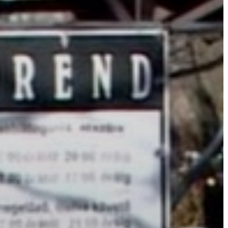
VÁROS
ÉRTÉKTÁRA
VÁROSUNKRÓL
LAKOSSÁGI
INFORMÁCIÓK
HASZNOS
KVÍZ