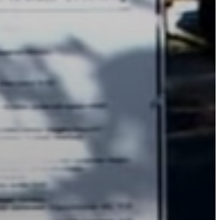
A
VÁROS
PÉNZÜGYEI
KÖLTSÉGVETÉSI
RENDELETEK
AZ
ÉPÜLŐ