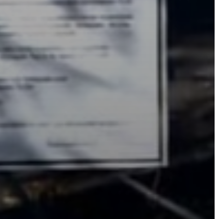
VÁROS
FEJLESZTÉSEK
KÖRNYEZETVÉDELEM
TELEPÜLÉSRENDEZÉS
STRATÉGIÁK
ÉS
KONCEPCIÓK
BEJELENTŐ