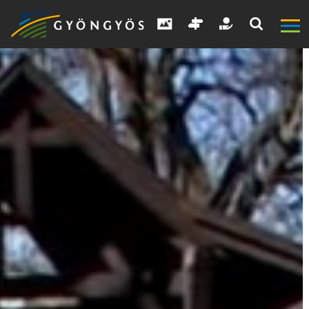
A
VÁROS
KIEMELT
LÁTVÁNYOSSÁGOK
GYÖNGYÖS