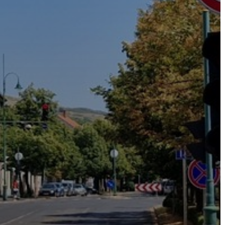
ÉPÜLŐ
VÁROS
FEJLESZTÉSEK
KÖRNYEZETVÉDELEM
TELEPÜLÉSRENDEZÉS
STRATÉGIÁK
ÉS
KONCEPCIÓK
BEJELENTŐ