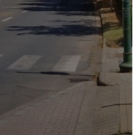
VÁROSHÁZA
AZ
ÖNKORMÁNYZAT
A
KÉPVISELŐ-
TESTÜLET
A
VÁROSRENDÉSZET