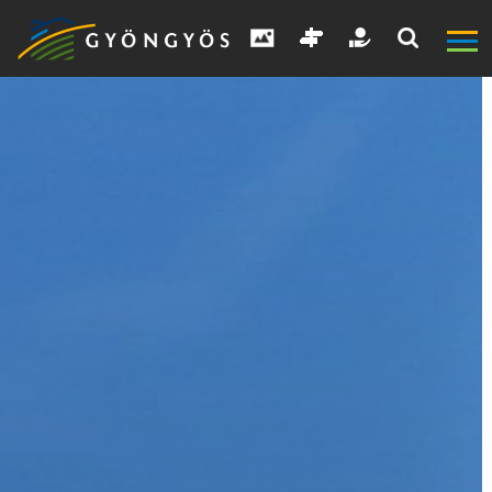
A
VÁROS
KIEMELT
LÁTVÁNYOSSÁGOK
GYÖNGYÖS