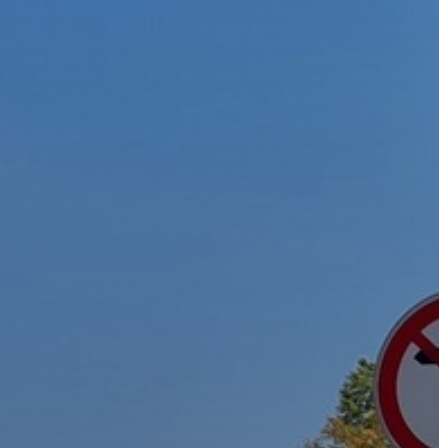
A
VÁROS
PÉNZÜGYEI
KÖLTSÉGVETÉSI
RENDELETEK
AZ