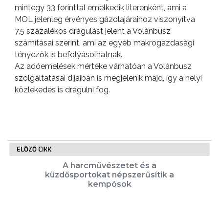
mintegy 33 forinttal emelkedik literenként, ami a
MOL jelenleg érvényes gázolajáraihoz viszonyítva
7,5 százalékos drágulást jelent a Volánbusz
számításai szerint, ami az egyéb makrogazdasági
tényezők is befolyásolhatnak.
Az adóemelések mértéke várhatóan a Volánbusz
szolgáltatásai díjaiban is megjelenik majd, így a helyi
közlekedés is drágulni fog.
ELŐZŐ CIKK
A harcművészetet és a
küzdősportokat népszerűsítik a
kempósok