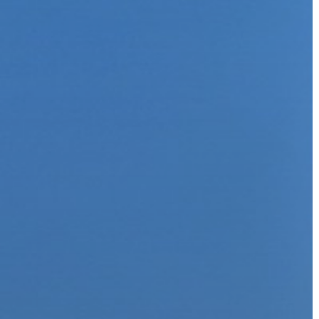
VÁROS
ÉRTÉKTÁRA
VÁROSUNKRÓL
LAKOSSÁGI
INFORMÁCIÓK
HASZNOS
KVÍZ