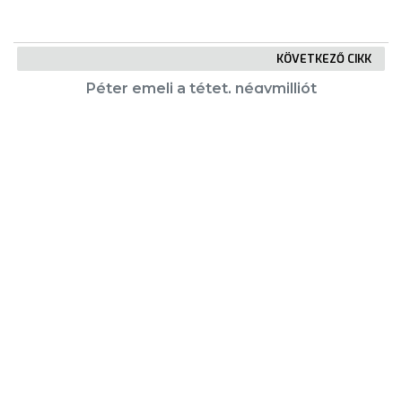
KÖVETKEZŐ CIKK
Péter emeli a tétet, négymilliót
gyűjtene a daganatos Marcinak
KIEMELT TARTALMAK
Városkártya
Gyöngyösi Újság
Karrier
Eladó ingatlanok