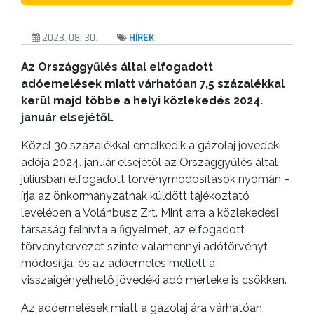
KISTÉRSÉG
2023. 08. 30.
HÍREK
GEOTERM-
Az Országgyűlés által elfogadott
GYÖNGYÖS
adóemelések miatt várhatóan 7,5 százalékkal
kerül majd többe a helyi közlekedés 2024.
január elsejétől.
Közel 30 százalékkal emelkedik a gázolaj jövedéki
adója 2024. január elsejétől az Országgyűlés által
júliusban elfogadott törvénymódosítások nyomán –
írja az önkormányzatnak küldött tájékoztató
levelében a Volánbusz Zrt. Mint arra a közlekedési
társaság felhívta a figyelmet, az elfogadott
törvénytervezet szinte valamennyi adótörvényt
módosítja, és az adóemelés mellett a
visszaigényelhető jövedéki adó mértéke is csökken.
Az adóemelések miatt a gázolaj ára várhatóan