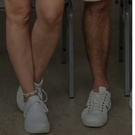
VÁROSHÁZA
AZ
ÖNKORMÁNYZAT
A
KÉPVISELŐ-
TESTÜLET