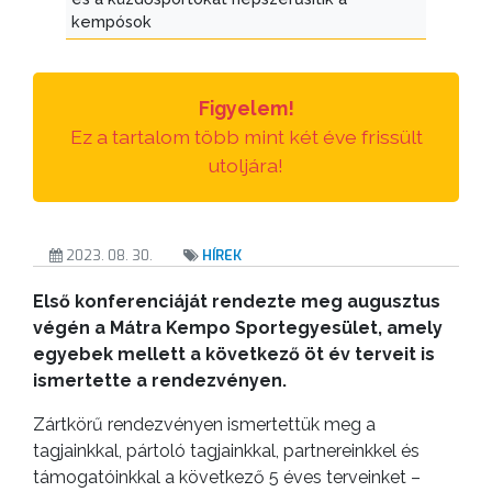
kempósok
TESTÜLETI
ANYAGOK
Figyelem!
KISTÉRSÉG
Ez a tartalom több mint két éve frissült
GEOTERM-
utoljára!
GYÖNGYÖS
2023. 08. 30.
HÍREK
Első konferenciáját rendezte meg augusztus
végén a Mátra Kempo Sportegyesület, amely
egyebek mellett a következő öt év terveit is
ismertette a rendezvényen.
Zártkörű rendezvényen ismertettük meg a
tagjainkkal, pártoló tagjainkkal, partnereinkkel és
támogatóinkkal a következő 5 éves terveinket –