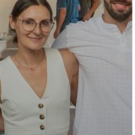
A
VÁROS
PÉNZÜGYEI
KÖLTSÉGVETÉSI
RENDELETEK