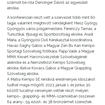
számolt be róla Dencinger Dávid, az egyesület
elnöke.
A konferencián részt vett a szervezet több mint 60
tagja, valamint meghívott vendégként Hiesz György,
Gyöngyös város polgármestere, Ferenczy Tamás, a
Turisztikai, Ifjúsági és Sportbizottság elnöke, Aradi
Mária, a Gyöngyösi Civil Kerekasztal koordinátora,
Havas-Sághy Gábor, a Magyar Zen Bu Kan Kempo
Sportági Szövetség főtitkára, Papp Valér, a Magyar
MMA Kevert Harcművészetek Szövetségének
alelnöke és a Nemzetközi Kempo Szövetség
elnöke, illetve Kovács Gábor, a Magyar Grappling
Szövetség elnöke.
A Mátra Kempo SE rendívül eredményes időszakot
tudhat maga mögött: 2023. január 1. és június 30.
között tucatnyi versenyen vettek részt, melyen
kempo-, grappling- és MMA-számokban összesen
64 arany-, 59 ezüst- és 38 bronzérmet szereztek.