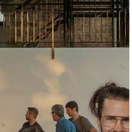
GYÖNGYÖS
VÁROS
ÉRTÉKTÁRA
VÁROSUNKRÓL
LAKOSSÁGI
INFORMÁCIÓK
HASZNOS
KVÍZ