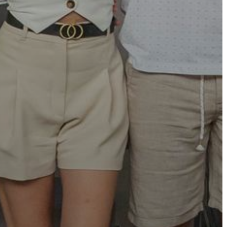
AZ
ÉPÜLŐ
VÁROS
FEJLESZTÉSEK
KÖRNYEZETVÉDELEM
TELEPÜLÉSRENDEZÉS
STRATÉGIÁK
ÉS
KONCEPCIÓK
BEJELENTŐ