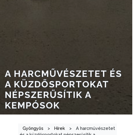
A
VÁROSRENDÉSZET
TÁJÉKOZTATÓK
ÁTLÁTHATÓSÁG
AZ
ÖNKORMÁNYZATI
A HARCMŰVÉSZETET ÉS
CÉGEK
A KÜZDŐSPORTOKAT
ÉS
INTÉZMÉNYEK
NÉPSZERŰSÍTIK A
KEMPÓSOK
NYOMTATVÁNYOK
E-
ÜGYINTÉZÉS
Gyöngyös
>
Hírek
>
A harcművészetet
és a küzdősportokat népszerűsítik a