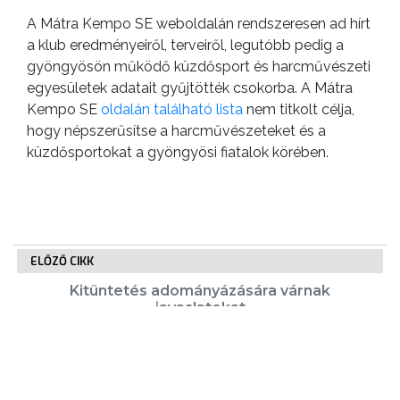
A Mátra Kempo SE weboldalán rendszeresen ad hírt
a klub eredményeiről, terveiről, legutóbb pedig a
gyöngyösön működő küzdősport és harcművészeti
egyesületek adatait gyűjtötték csokorba. A Mátra
Kempo SE
oldalán található lista
nem titkolt célja,
hogy népszerűsítse a harcművészeteket és a
küzdősportokat a gyöngyösi fiatalok körében.
ELŐZŐ CIKK
Kitüntetés adományázására várnak
javaslatokat