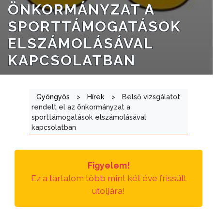
ÖNKORMÁNYZAT A
TÁJÉKOZTATÓK
SPORTTÁMOGATÁSOK
ÁTLÁTHATÓSÁG
ELSZÁMOLÁSÁVAL
AZ
KAPCSOLATBAN
ÖNKORMÁNYZATI
CÉGEK
ÉS
Gyöngyös
>
Hírek
>
Belső vizsgálatot
INTÉZMÉNYEK
rendelt el az önkormányzat a
sporttámogatások elszámolásával
kapcsolatban
NYOMTATVÁNYOK
E-
ÜGYINTÉZÉS
Figyelem!
Ez a tartalom több mint két éve frissült
TESTÜLETI
utoljára!
ANYAGOK