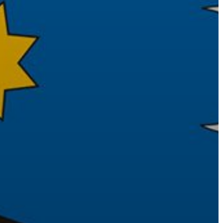
A
VÁROS
PÉNZÜGYEI
KÖLTSÉGVETÉSI
RENDELETEK
AZ
ÉPÜLŐ