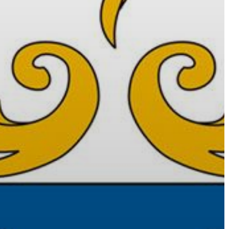
VÁROS
ÉRTÉKTÁRA
VÁROSUNKRÓL
LAKOSSÁGI
INFORMÁCIÓK
HASZNOS
KVÍZ