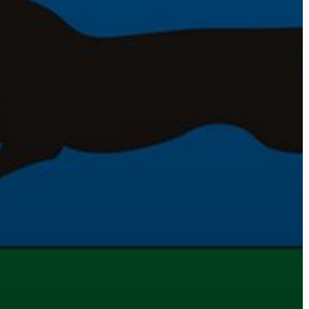
VÁROS
FEJLESZTÉSEK
KÖRNYEZETVÉDELEM
TELEPÜLÉSRENDEZÉS
STRATÉGIÁK
ÉS
KONCEPCIÓK
BEJELENTŐ