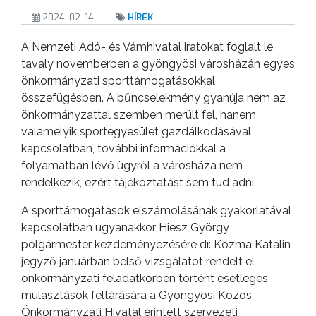
KISTÉRSÉG
2024. 02. 14.
HÍREK
GEOTERM-
A Nemzeti Adó- és Vámhivatal iratokat foglalt le
GYÖNGYÖS
tavaly novemberben a gyöngyösi városházán egyes
önkormányzati sporttámogatásokkal
összefügésben. A bűncselekmény gyanúja nem az
önkormányzattal szemben merült fel, hanem
valamelyik sportegyesület gazdálkodásával
kapcsolatban, további információkkal a
folyamatban lévő ügyről a városháza nem
rendelkezik, ezért tájékoztatást sem tud adni.
A sporttámogatások elszámolásának gyakorlatával
kapcsolatban ugyanakkor Hiesz György
polgármester kezdeményezésére dr. Kozma Katalin
jegyző januárban belső vizsgálatot rendelt el
önkormányzati feladatkörben történt esetleges
mulasztások feltárására a Gyöngyösi Közös
Önkormányzati Hivatal érintett szervezeti