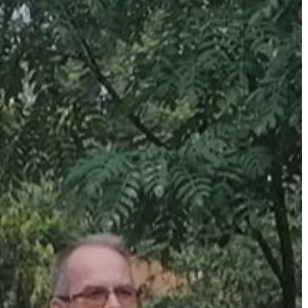
GYÖNGYÖS
VÁROS
ÉRTÉKTÁRA
VÁROSUNKRÓL
LAKOSSÁGI
INFORMÁCIÓK
HASZNOS
KVÍZ