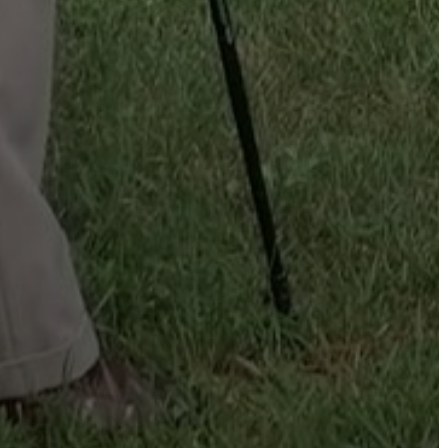
A
KÉPVISELŐ-
TESTÜLET
A
VÁROSRENDÉSZET
TÁJÉKOZTATÓK
ÁTLÁTHATÓSÁG
AZ
ÖNKORMÁNYZATI
CÉGEK
ÉS
INTÉZMÉNYEK
NYOMTATVÁNYOK