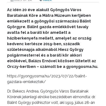
Az idén 20 éve alakult Gyöngyös Város
Barátainak Köre a Mátra Múzeum kertjében
emlékezett a gyöngyösi származású Bálint
Györgyre. Bálint gazda emlékkövét tavaly
avatta fel a baráti kör amellett a
háziberkenyefa mellett, amelyet az ország
kedvenc kertésze 2019-ben, századik
születésnapja alkalmából Hiesz György
polgármesterrel és a baráti kör akkori
elnökével, Balázs Ernővel közösen ültetett az
Orczy-kertben – számolt be a gyonygosma.hu.
https://gyongyosma.hu/2023/07/22/balint-
gazdara-emlekeztek/
Dr. Bekecs Andrea, Gyöngyös Város Barátainak
Körének jelenlegi elnöke beszédében elmondta: dr.
Bálint György polihisztor volt, aki 1919. július 28-án