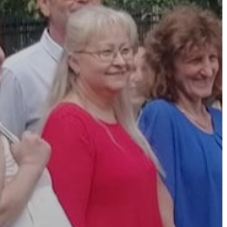
A
VÁROS
PÉNZÜGYEI
KÖLTSÉGVETÉSI
RENDELETEK