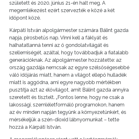
született és 2020. június 21-én halt meg. A
megemlékezést ezért szervezték e közé a két
időpont közé.
Kárpáti István alpolgármester számára Bálint gazda
napja, pirosbetűs nap. Vinni kell a fáklyát és
halhatatlanná tenni az ő gondolatvilágát és
szellemiségét, azáltal, hogy továbbadjuk a fiatalabb
generációknak. Az alpolgármester hozzátette: az
ország gazdája nemcsak az egyre szélsőségesebbé
váló időjárás miatt, hanem a világot ellepő hulladék
miatt is aggódna, ami egyre nagyobb mértékben
pusztítja azt az élővilágot, amit Bálint gazda annyira
szeretett és tisztelt. „Fontos lenne, hogy ne csak a
lakossági, szemléletformáló programokon, hanem
az év minden napján tegyünk a környezetünkért, és
mérsékeljük a szén-dioxid lábnyomunkat – tette
hozzá a Kárpáti István.