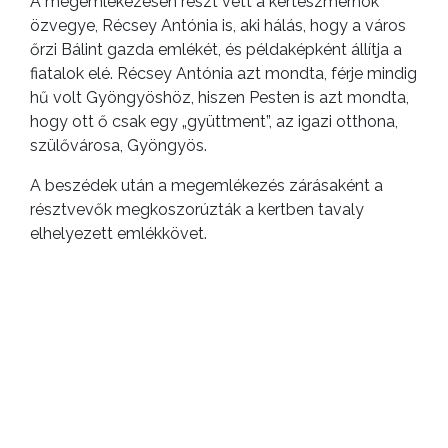
A megemlékezésen részt vett a kertészmérnök
özvegye, Récsey Antónia is, aki hálás, hogy a város
őrzi Bálint gazda emlékét, és példaképként állítja a
fiatalok elé. Récsey Antónia azt mondta, férje mindig
hű volt Gyöngyöshöz, hiszen Pesten is azt mondta,
hogy ott ő csak egy „gyüttment”, az igazi otthona,
szülővárosa, Gyöngyös.
A beszédek után a megemlékezés zárásaként a
résztvevők megkoszorúzták a kertben tavaly
elhelyezett emlékkövet.
Borítókép: Gyöngyös Város Barátainak Köre
Facebook-oldala
ELŐZŐ CIKK