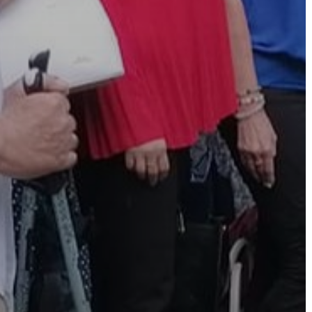
AZ
ÉPÜLŐ
VÁROS
FEJLESZTÉSEK
KÖRNYEZETVÉDELEM
TELEPÜLÉSRENDEZÉS
STRATÉGIÁK
ÉS
KONCEPCIÓK