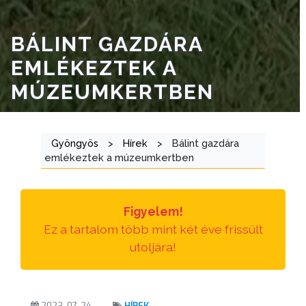
E-
BÁLINT GAZDÁRA
ÜGYINTÉZÉS
EMLÉKEZTEK A
TESTÜLETI
MÚZEUMKERTBEN
ANYAGOK
KISTÉRSÉG
Gyöngyös
>
Hírek
>
Bálint gazdára
emlékeztek a múzeumkertben
GEOTERM-
GYÖNGYÖS
Figyelem!
Ez a tartalom több mint két éve frissült
utoljára!
2023. 07. 24.
HÍREK