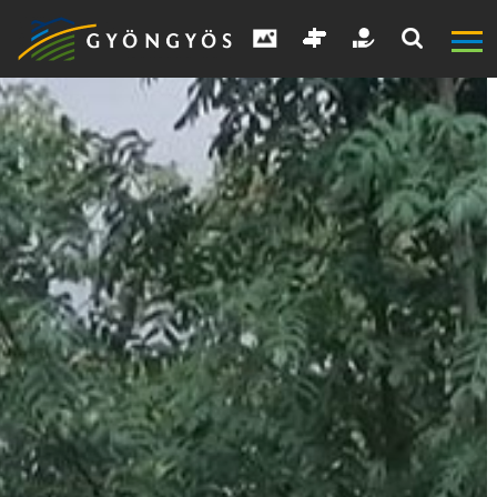
A
VÁROS
KIEMELT
LÁTVÁNYOSSÁGOK