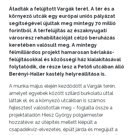
Átadták a felújított Vargák terét. A tér és a
környező utcák egy európai uniós pályázat
segítségével újultak meg mintegy 70 millió
forintból. A térfelújítás az északnyugati
városrész rehabilitációját célzó beruházás
keretében valósult meg. A mintegy
félmilliárdos projekt hamarosan bérlakás-
felújításokkal és közösségi ház kialakításával
folytatódik, de része lesz a Petőfi utcában álló
Berényi-Haller kastély helyreállítása is.
A munka május elején kezdődött a Vargák terén,
amelyet egyebek között szilárd burkolatú úttal
láttak el, és a környező utcákban is számos
fejlesztést valósítottak meg – foglalta össze a
projektátadón Hiesz György polgármester
hozzátéve: az útépítés mellett kiépült a
csapadékvíz-elvezetés, épült járda és megújult a