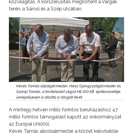
közvilágítás. A korszerűsítés megtörtént a Vargák
terén, a Sárosi és a Szép utcában.
Kévés Tamás alpolgármester, Hiesz György polgármester és
Szanyi Tamás, a kivitelezést végző HE-DO Kft. építésvezetője
ünnepélyesen is átadta a Vargák terét
A mintegy hetven millió forintos beruházáshoz 47
millió forintos támogatást kapott az önkormányzat
az Európai Uniótól.
Kévés Tamás alpolgármester, a körzet képviselője