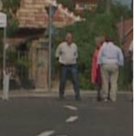
AZ
ÉPÜLŐ
VÁROS
FEJLESZTÉSEK
KÖRNYEZETVÉDELEM
TELEPÜLÉSRENDEZÉS
STRATÉGIÁK
ÉS
KONCEPCIÓK