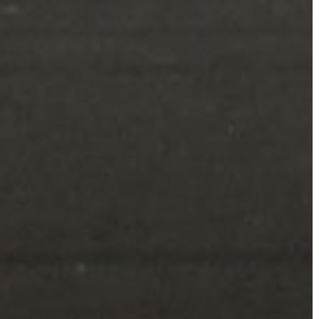
A
KÉPVISELŐ-
TESTÜLET
A
VÁROSRENDÉSZET
TÁJÉKOZTATÓK
ÁTLÁTHATÓSÁG
AZ
ÖNKORMÁNYZATI
CÉGEK
ÉS
INTÉZMÉNYEK
NYOMTATVÁNYOK