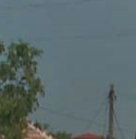
A
VÁROS
PÉNZÜGYEI
KÖLTSÉGVETÉSI
RENDELETEK