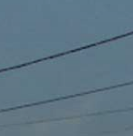
GYÖNGYÖS
VÁROS
ÉRTÉKTÁRA
VÁROSUNKRÓL
LAKOSSÁGI
INFORMÁCIÓK
HASZNOS
KVÍZ