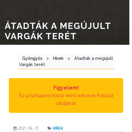
E-
ÜGYINTÉZÉS
ÁTADTÁK A MEGÚJULT
TESTÜLETI
VARGÁK TERÉT
ANYAGOK
KISTÉRSÉG
Gyöngyös
>
Hírek
>
Átadták a megújult
Vargák terét
GEOTERM-
GYÖNGYÖS
Figyelem!
Ez a tartalom több mint két éve frissült
utoljára!
2021. 06. 21.
HÍREK