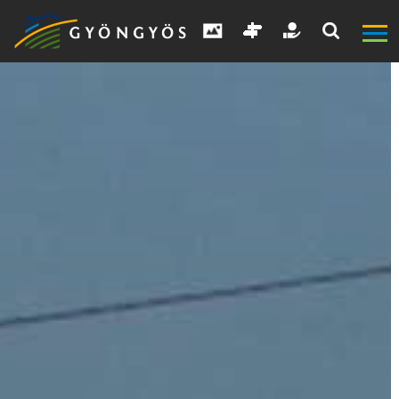
A
VÁROS
KIEMELT
LÁTVÁNYOSSÁGOK