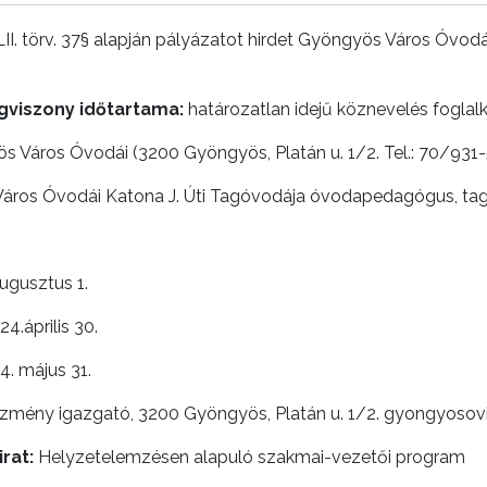
II. törv. 37§ alapján pályázatot hirdet Gyöngyös Város Óvod
ogviszony időtartama:
határozatlan idejű köznevelés foglalk
 Város Óvodái (3200 Gyöngyös, Platán u. 1/2. Tel.: 70/931
ros Óvodái Katona J. Úti Tagóvodája óvodapedagógus, ta
ugusztus 1.
4.április 30.
. május 31.
ézmény igazgató, 3200 Gyöngyös, Platán u. 1/2. gyongyoso
rat:
Helyzetelemzésen alapuló szakmai-vezetői program