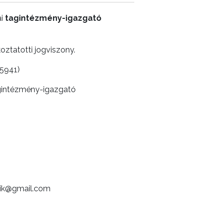
ái
tagintézmény-igazgató
oztatotti jogviszony.
-5941)
gintézmény-igazgató
vik@gmail.com