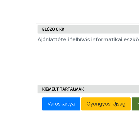
RENDELETEK
ELŐZŐ CIKK
Ajánlattételi felhívás informatikai esz
AZ
ÉPÜLŐ
VÁROS
FEJLESZTÉSEK
KIEMELT TARTALMAK
KÖRNYEZETVÉDELEM
Városkártya
Gyöngyösi Újság
TELEPÜLÉSRENDEZÉS
STRATÉGIÁK
ÉS