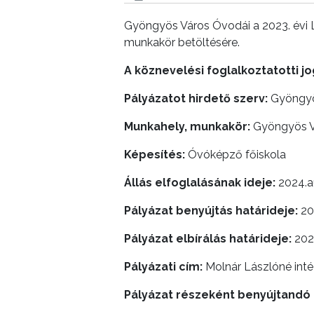
Gyöngyös Város Óvodái a 2023. évi L
LAKOSSÁGI
munkakör betöltésére.
INFORMÁCIÓK
A köznevelési foglalkoztatotti j
HASZNOS
Pályázatot hirdető szerv:
Gyöngyös
KVÍZ
Munkahely, munkakör:
Gyöngyös Vá
Képesítés:
Óvóképző főiskola
Állás elfoglalásának ideje:
2024.a
Pályázat benyújtás határideje:
202
A
VÁROS
Pályázat elbírálás határideje:
2024
PÉNZÜGYEI
Pályázati cím:
Molnár Lászlóné int
Pályázat részeként benyújtandó i
KÖLTSÉGVETÉSI