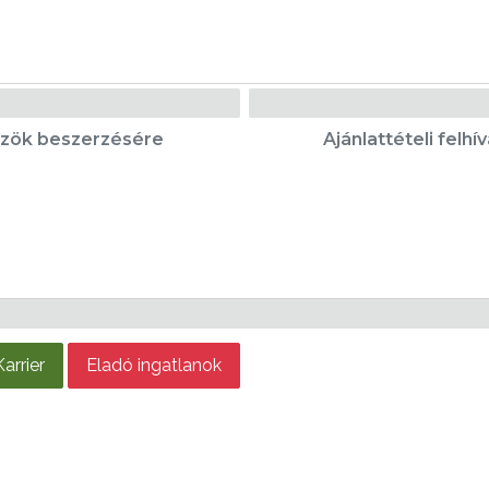
közök beszerzésére
Ajánlattételi felh
Karrier
Eladó ingatlanok