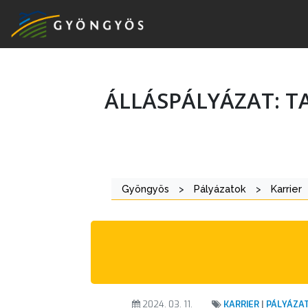
ÁLLÁSPÁLYÁZAT: 
A
VÁROS
KIEMELT
Gyöngyös
>
Pályázatok
>
Karrier
LÁTVÁNYOSSÁGOK
GYÖNGYÖS
VÁROS
ÉRTÉKTÁRA
VÁROSUNKRÓL
2024. 03. 11.
KARRIER
|
PÁLYÁZA