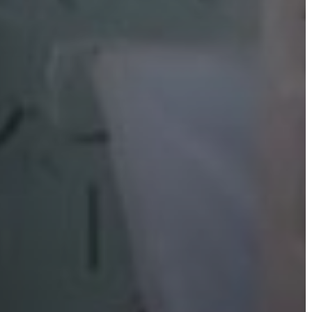
FEJLESZTÉSEK
KÖRNYEZETVÉDELEM
TELEPÜLÉSRENDEZÉS
STRATÉGIÁK
ÉS
KONCEPCIÓK
BEJELENTŐ