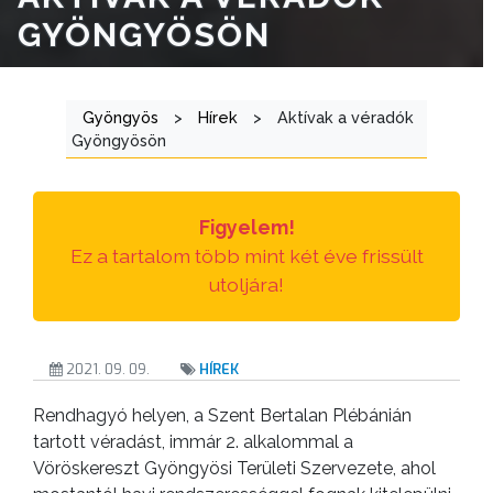
GYÖNGYÖSÖN
ÁTLÁTHATÓSÁG
AZ
ÖNKORMÁNYZATI
Gyöngyös
>
Hírek
>
Aktívak a véradók
CÉGEK
Gyöngyösön
ÉS
INTÉZMÉNYEK
Figyelem!
NYOMTATVÁNYOK
Ez a tartalom több mint két éve frissült
utoljára!
E-
ÜGYINTÉZÉS
2021. 09. 09.
HÍREK
TESTÜLETI
Rendhagyó helyen, a Szent Bertalan Plébánián
ANYAGOK
tartott véradást, immár 2. alkalommal a
Vöröskereszt Gyöngyösi Területi Szervezete, ahol
KISTÉRSÉG