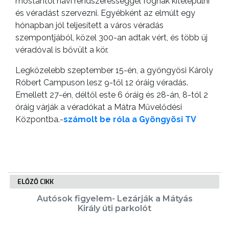
mostantól havi rendszerességgel fognak kitelepülni
és véradást szervezni. Egyébként az elmúlt egy
GEOTERM-
hónapban jól teljesített a város véradás
GYÖNGYÖS
szempontjából, közel 300-an adtak vért, és több új
véradóval is bővült a kör.
Legközelebb szeptember 15-én, a gyöngyösi Károly
Róbert Campuson lesz 9-től 12 óráig véradás.
Emellett 27-én, déltől este 6 óráig és 28-án, 8-tól 2
óráig várják a véradókat a Mátra Művelődési
Központba.-
számolt be róla a Gyöngyösi TV
ELŐZŐ CIKK
Autósok figyelem- Lezárják a Mátyás
Király úti parkolót