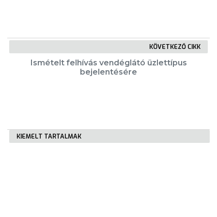
KÖVETKEZŐ CIKK
Ismételt felhívás vendéglátó üzlettípus
bejelentésére
KIEMELT TARTALMAK
Városkártya
Gyöngyösi Újság
Karrier