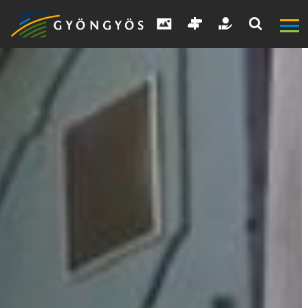
A
VÁROS
KIEMELT
LÁTVÁNYOSSÁGOK
GYÖNGYÖS
VÁROS