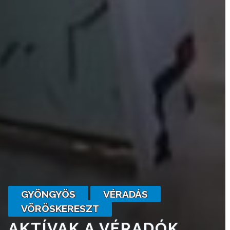
VÁROSHÁZA
AZ
ÖNKORMÁNYZAT
A
KÉPVISELŐ-
TESTÜLET
A
GYÖNGYÖS
VÉRADÁS
VÁROSRENDÉSZET
VÖRÖSKERESZT
TÁJÉKOZTATÓK
AKTÍVAK A VÉRADÓK