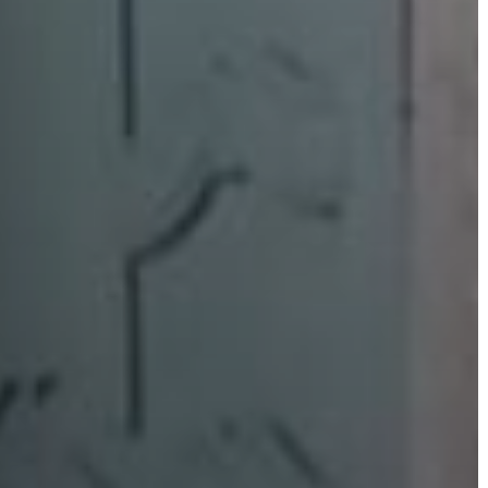
A
VÁROS
PÉNZÜGYEI
KÖLTSÉGVETÉSI
RENDELETEK
AZ
ÉPÜLŐ
VÁROS