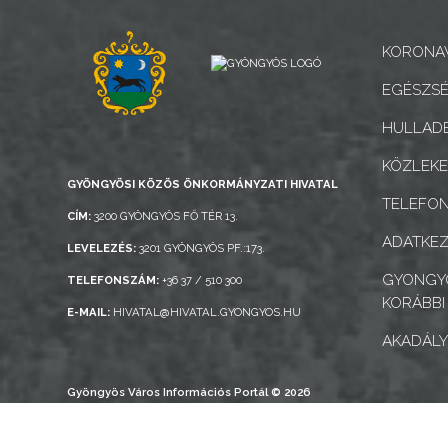
BEJELENTŐ
KORONAV
EGÉSZSÉ
HULLADÉ
VÁROSHÁZA
KÖZLEK
GYÖNGYÖSI KÖZÖS ÖNKORMÁNYZATI HIVATAL
TELEFO
AZ
CÍM:
3200 GYÖNGYÖS FŐ TÉR 13.
ADATKEZ
ÖNKORMÁNYZAT
LEVELEZÉS:
3201 GYÖNGYÖS PF.:173.
GYONGYO
TELEFONSZÁM:
+36 37 / 510 300
A
KORÁBBI
E-MAIL:
HIVATAL@HIVATAL.GYONGYOS.HU
KÉPVISELŐ-
AKADÁLY
TESTÜLET
A
Gyöngyös Város Információs Portál © 2026
VÁROSRENDÉSZET