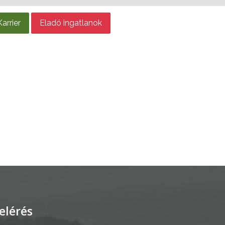
Karrier
Eladó ingatlanok
elérés