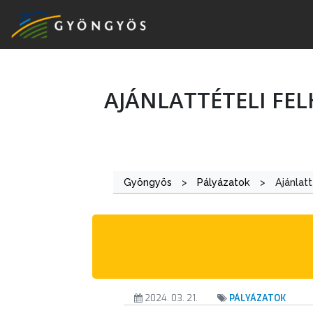
AJÁNLATTÉTELI FEL
A
VÁROS
KIEMELT
Gyöngyös
>
Pályázatok
>
Ajánlatt
LÁTVÁNYOSSÁGOK
GYÖNGYÖS
VÁROS
ÉRTÉKTÁRA
VÁROSUNKRÓL
2024. 03. 21.
PÁLYÁZATOK