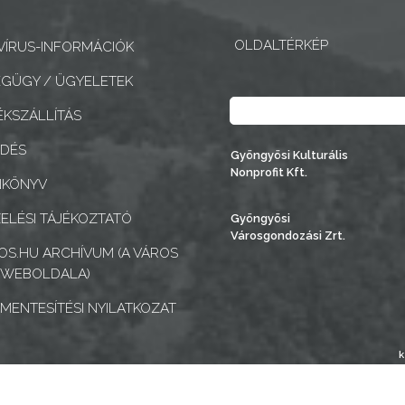
OLDALTÉRKÉP
ÍRUS-INFORMÁCIÓK
GÜGY / ÜGYELETEK
Keresés
KSZÁLLÍTÁS
EDÉS
Gyöngyösi Kulturális
Nonprofit Kft.
NKÖNYV
ELÉSI TÁJÉKOZTATÓ
Gyöngyösi
Városgondozási Zrt.
S.HU ARCHÍVUM (A VÁROS
 WEBOLDALA)
MENTESÍTÉSI NYILATKOZAT
k