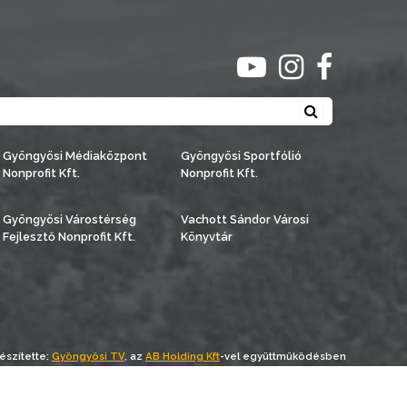
ugrás youtube csato
ugrás instagra
ugrás face
Keresés
Gyöngyösi Médiaközpont
Gyöngyösi Sportfólió
Nonprofit Kft.
Nonprofit Kft.
Gyöngyösi Várostérség
Vachott Sándor Városi
Fejlesztő Nonprofit Kft.
Könyvtár
észítette:
Gyöngyösi TV
, az
AB Holding Kft
-vel együttműködésben