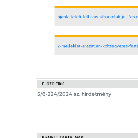
LAKOSSÁGI
INFORMÁCIÓK
ajanlatteteli-felhivas-utburkolati-jel-fest
HASZNOS
KVÍZ
2-melleklet-arazatlan-koltsegvetes-fest
ELŐZŐ CIKK
A
VÁROS
5/6-224/2024 sz. hirdetmény
PÉNZÜGYEI
KÖLTSÉGVETÉSI
RENDELETEK
KIEMELT TARTALMAK