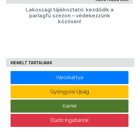
Lakossági tájékoztató: kezdődik a
parlagfű szezon – védekezzünk
KÖLTSÉGVETÉSI
közösen!
RENDELETEK
KIEMELT TARTALMAK
Városkártya
AZ
ÉPÜLŐ
Gyöngyösi Újság
VÁROS
Karrier
Eladó ingatlanok
FEJLESZTÉSEK
KÖRNYEZETVÉDELEM