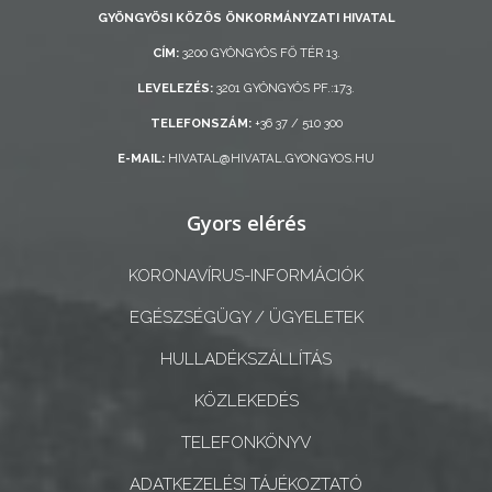
AZ
GYÖNGYÖSI KÖZÖS ÖNKORMÁNYZATI HIVATAL
ÖNKORMÁNYZAT
CÍM:
3200 GYÖNGYÖS FŐ TÉR 13.
A
LEVELEZÉS:
3201 GYÖNGYÖS PF.:173.
KÉPVISELŐ-
TELEFONSZÁM:
+36 37 / 510 300
TESTÜLET
E-MAIL:
HIVATAL@HIVATAL.GYONGYOS.HU
A
Gyors elérés
VÁROSRENDÉSZET
TÁJÉKOZTATÓK
KORONAVÍRUS-INFORMÁCIÓK
EGÉSZSÉGÜGY / ÜGYELETEK
ÁTLÁTHATÓSÁG
HULLADÉKSZÁLLÍTÁS
AZ
KÖZLEKEDÉS
ÖNKORMÁNYZATI
CÉGEK
TELEFONKÖNYV
ÉS
ADATKEZELÉSI TÁJÉKOZTATÓ