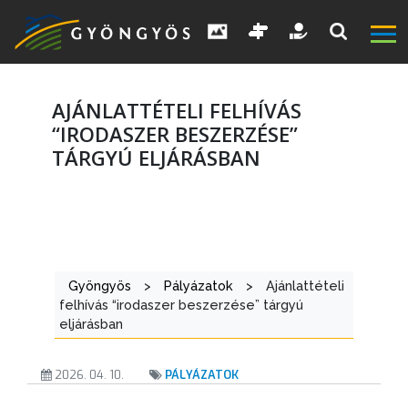
AJÁNLATTÉTELI FELHÍVÁS
“IRODASZER BESZERZÉSE”
TÁRGYÚ ELJÁRÁSBAN
A
VÁROS
KIEMELT
Gyöngyös
>
Pályázatok
>
Ajánlattételi
LÁTVÁNYOSSÁGOK
felhívás “irodaszer beszerzése” tárgyú
eljárásban
GYÖNGYÖS
VÁROS
2026. 04. 10.
PÁLYÁZATOK
ÉRTÉKTÁRA