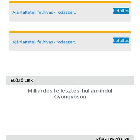
VÁROSUNKRÓL
Letöltés
Ajánlattételi felhívás -Irodaszer1
LAKOSSÁGI
INFORMÁCIÓK
Letöltés
Ajánlattételi felhívás -Irodaszer1
HASZNOS
KVÍZ
ELŐZŐ CIKK
Milliárdos fejlesztési hullám indul
Gyöngyösön
A
VÁROS
PÉNZÜGYEI
KÖVETKEZŐ CIKK