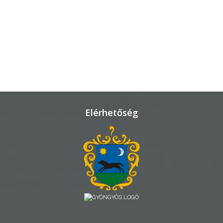
TELEPÜLÉSRENDEZÉS
STRATÉGIÁK
ÉS
KONCEPCIÓK
BEJELENTŐ
Elérhetőség
VÁROSHÁZA