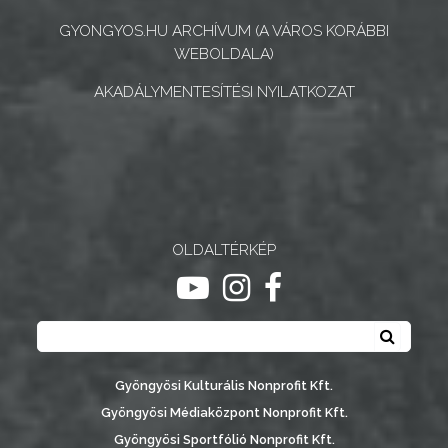
INTÉZMÉNYEK
GYONGYOS.HU ARCHÍVUM (A VÁROS KORÁBBI
WEBOLDALA)
NYOMTATVÁNYOK
AKADÁLYMENTESÍTÉSI NYILATKOZAT
E-
ÜGYINTÉZÉS
TESTÜLETI
ANYAGOK
OLDALTÉRKÉP
KISTÉRSÉG
ugrás youtube csatornára
ugrás instagram csatornár
ugrás facebook-oldalr
GEOTERM-
Keresés
GYÖNGYÖS
Keresé
Gyöngyösi Kulturális Nonprofit Kft.
Gyöngyösi Médiaközpont Nonprofit Kft.
Gyöngyösi Sportfólió Nonprofit Kft.