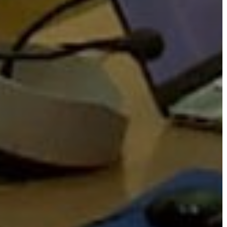
VÁROSRENDÉSZET
TÁJÉKOZTATÓK
ÁTLÁTHATÓSÁG
AZ
ÖNKORMÁNYZATI
CÉGEK
ÉS
INTÉZMÉNYEK
NYOMTATVÁNYOK
E-
ÜGYINTÉZÉS
TESTÜLETI