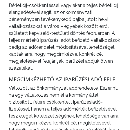
Bérletidíj-csökkentéssel vagy akár a teljes bérleti díj
elengedésével segíti az önkormányzati
bérleményben tevékenykedő bajba jutott helyi
vállalkozásokat a város – egyebek között erről
született képviselő-testületi döntés februárban. A
teljes mértékű iparűzési adót befizető vállalkozások
pedig az adórendelet módosításával lehetőséget
kaptak arra, hogy megcímkézve, konkrét cél
megjelölésével felajánlják iparűzési adójuk ötven
százalékát.
MEGCÍMKÉZHETŐ AZ IPARŰZÉSI ADÓ FELE
Változott az önkormányzat adórendelete. Eszerint,
ha egy vállalkozás nem él a kormány által
biztosított, felére csökkentett iparűzésiadó-
fizetéssel, hanem a teljes adómérték befizetésével
tesz eleget kötelezettségének, lehetősége van arra,
hogy megcímkézve, konkrét cél megjelölésével
felajánlja iparűzési adójának ötven százalékát. Így a