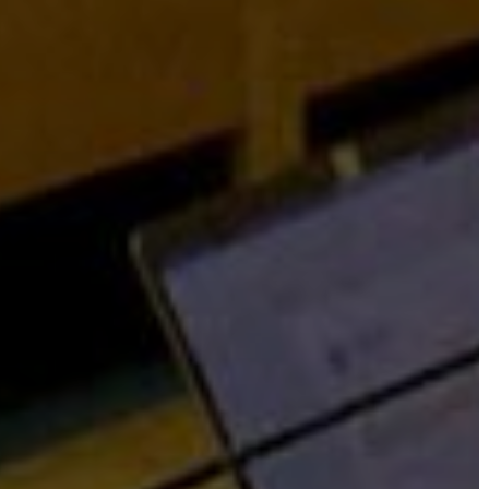
VÁROSHÁZA
AZ
ÖNKORMÁNYZAT
A
KÉPVISELŐ-
TESTÜLET
A