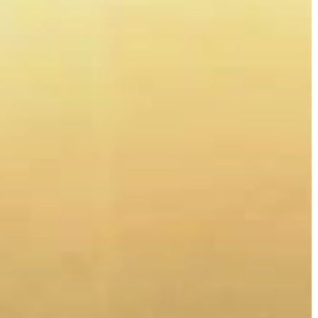
KIEMELT
LÁTVÁNYOSSÁGOK
GYÖNGYÖS
VÁROS
ÉRTÉKTÁRA
VÁROSUNKRÓL
LAKOSSÁGI
INFORMÁCIÓK
HASZNOS
KVÍZ