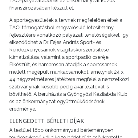
TAO-pályázatából és az önkormányzat közös
finanszírozásában készült el.
A sportegyesületek a tervnek megfelelően éltek a
TAO-támogatásból megvalósuló létesítmény-
fejlesztésre vonatkozó pályázati lehetőségekkel. Így
elkezdődhet a Dr. Fejes András Sport- és
Rendezvénycsarnok világításkorszerűsítése,
klímatizálása, valamint a sportpadló cseréje.
Elkészült, és hamarosan átadják a sportcsarnok
mellett megépült munkacsarnokot, amelynek 24 x
44 négyzetméteres játéktere megfelel a nemzetközi
szabványnak, később pedig akár lelátóval is
bővíthető. A beruházás a Gyöngyösi Kézilabda Klub
és az önkormányzat együttműködésének
eredménye.
ELENGEDETT BÉRLETI DÍJAK
A testület több önkormányzati bérleményben
tevékenykedő vállalkozó bérletidíját csökkentette