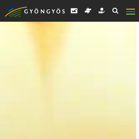
A
VÁROS