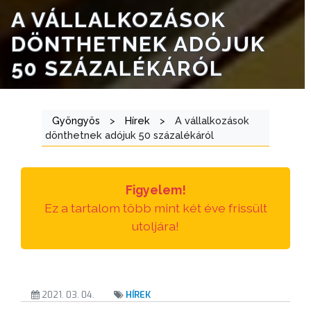
A VÁLLALKOZÁSOK
DÖNTHETNEK ADÓJUK
50 SZÁZALÉKÁRÓL
Gyöngyös
>
Hírek
>
A vállalkozások
dönthetnek adójuk 50 százalékáról
Figyelem!
Ez a tartalom több mint két éve frissült
utoljára!
2021. 03. 04.
HÍREK