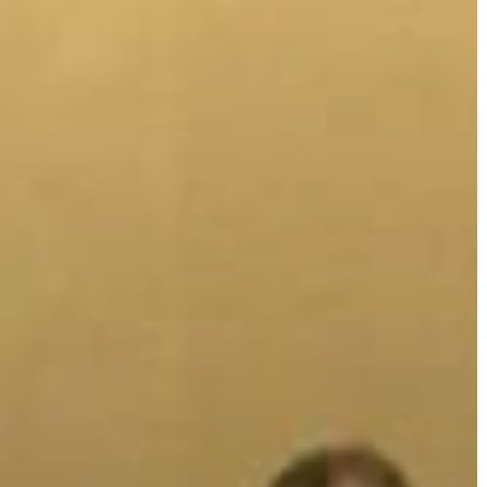
A
VÁROS
PÉNZÜGYEI
KÖLTSÉGVETÉSI
RENDELETEK