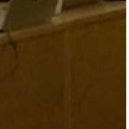
FEJLESZTÉSEK
KÖRNYEZETVÉDELEM
TELEPÜLÉSRENDEZÉS
STRATÉGIÁK
ÉS
KONCEPCIÓK
BEJELENTŐ