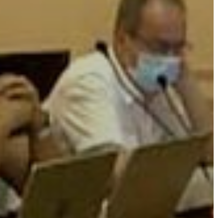
AZ
ÉPÜLŐ
VÁROS