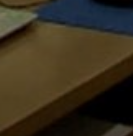
ANYAGOK
KISTÉRSÉG
GEOTERM-
GYÖNGYÖS