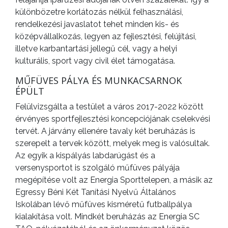
különbözetre korlátozás nélkül felhasználási,
rendelkezési javaslatot tehet minden kis- és
középvállalkozás, legyen az fejlesztési, felújítási,
illetve karbantartási jellegű cél, vagy a helyi
kulturális, sport vagy civil élet támogatása.
MŰFÜVES PÁLYA ÉS MUNKACSARNOK
ÉPÜLT
Felülvizsgálta a testület a város 2017-2022 között
érvényes sportfejlesztési koncepciójának cselekvési
tervét. A járvány ellenére tavaly két beruházás is
szerepelt a tervek között, melyek meg is valósultak.
Az egyik a kispályás labdarúgást és a
versenysportot is szolgáló műfüves pályája
megépítése volt az Energia Sporttelepen, a másik az
Egressy Béni Két Tanítási Nyelvű Általános
Iskolában lévő műfüves kisméretű futballpálya
kialakítása volt. Mindkét beruházás az Energia SC