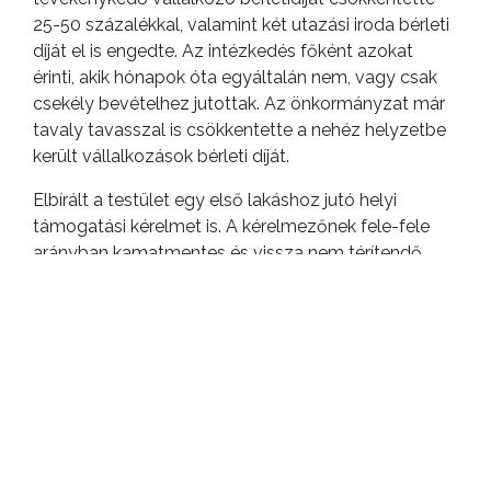
25-50 százalékkal, valamint két utazási iroda bérleti
díját el is engedte. Az intézkedés főként azokat
érinti, akik hónapok óta egyáltalán nem, vagy csak
csekély bevételhez jutottak. Az önkormányzat már
tavaly tavasszal is csökkentette a nehéz helyzetbe
került vállalkozások bérleti díját.
Elbírált a testület egy első lakáshoz jutó helyi
támogatási kérelmet is. A kérelmezőnek fele-fele
arányban kamatmentes és vissza nem térítendő
kölcsönt állapított meg.
Felülvizsgáltak több lejárt határidejű
bérlakásszerződést, és minden esetben
meghosszabbították a bérleti jogviszonyt, továbbá
döntöttek két lakáscserére vonatkozó kérelemről is.
VÁRNAK AZ ÁTSZERVEZÉSSEL
A képviselők elhalasztották a döntést az