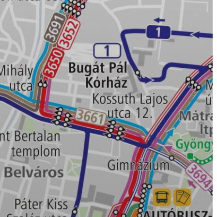
A
VÁROS
PÉNZÜGYEI
KÖLTSÉGVETÉSI
RENDELETEK