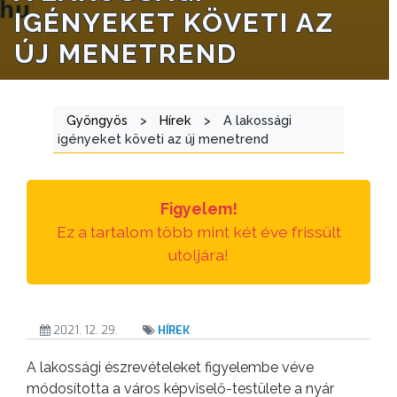
E-
IGÉNYEKET KÖVETI AZ
ÜGYINTÉZÉS
ÚJ MENETREND
TESTÜLETI
ANYAGOK
Gyöngyös
>
Hírek
>
A lakossági
KISTÉRSÉG
igényeket követi az új menetrend
GEOTERM-
GYÖNGYÖS
Figyelem!
Ez a tartalom több mint két éve frissült
utoljára!
2021. 12. 29.
HÍREK
A lakossági észrevételeket figyelembe véve
módosította a város képviselő-testülete a nyár