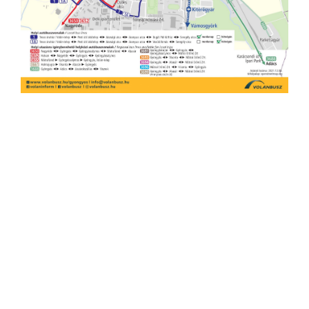
ELŐZŐ CIKK
Idén lett volna 35 éves Kiss Péter
KÖVETKEZŐ CIKK