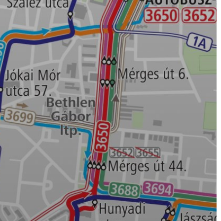
AZ
ÉPÜLŐ
VÁROS
FEJLESZTÉSEK
KÖRNYEZETVÉDELEM
TELEPÜLÉSRENDEZÉS
STRATÉGIÁK
ÉS
KONCEPCIÓK