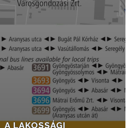
KÉPVISELŐ-
TESTÜLET
A
VÁROSRENDÉSZET
TÁJÉKOZTATÓK
ÁTLÁTHATÓSÁG
AZ
ÖNKORMÁNYZATI
CÉGEK
ÉS
INTÉZMÉNYEK
NYOMTATVÁNYOK
A LAKOSSÁGI