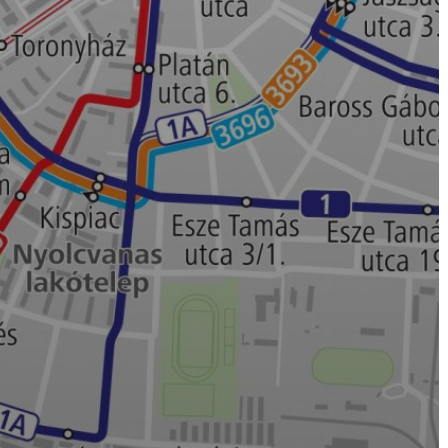
BEJELENTŐ
VÁROSHÁZA
AZ
ÖNKORMÁNYZAT
A