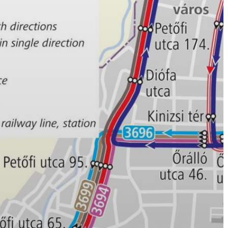
GYÖNGYÖS
VÁROS
ÉRTÉKTÁRA
VÁROSUNKRÓL
LAKOSSÁGI
INFORMÁCIÓK
HASZNOS
KVÍZ