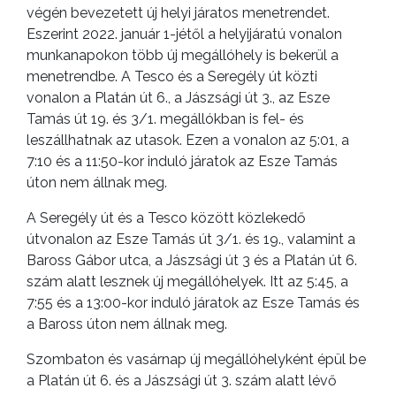
végén bevezetett új helyi járatos menetrendet.
Eszerint 2022. január 1-jétől a helyijáratú vonalon
munkanapokon több új megállóhely is bekerül a
menetrendbe. A Tesco és a Seregély út közti
vonalon a Platán út 6., a Jászsági út 3., az Esze
Tamás út 19. és 3/1. megállókban is fel- és
leszállhatnak az utasok. Ezen a vonalon az 5:01, a
7:10 és a 11:50-kor induló járatok az Esze Tamás
úton nem állnak meg.
A Seregély út és a Tesco között közlekedő
útvonalon az Esze Tamás út 3/1. és 19., valamint a
Baross Gábor utca, a Jászsági út 3 és a Platán út 6.
szám alatt lesznek új megállóhelyek. Itt az 5:45, a
7:55 és a 13:00-kor induló járatok az Esze Tamás és
a Baross úton nem állnak meg.
Szombaton és vasárnap új megállóhelyként épül be
a Platán út 6. és a Jászsági út 3. szám alatt lévő