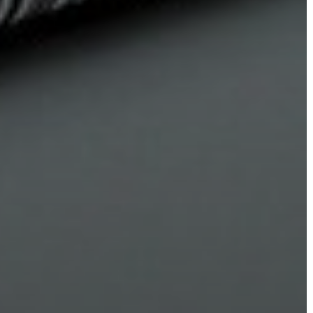
AZ
ÉPÜLŐ
VÁROS
FEJLESZTÉSEK
KÖRNYEZETVÉDELEM
TELEPÜLÉSRENDEZÉS
STRATÉGIÁK
ÉS
KONCEPCIÓK
BEJELENTŐ