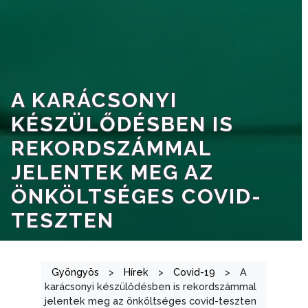
A
VÁROSRENDÉSZET
TÁJÉKOZTATÓK
ÁTLÁTHATÓSÁG
A KARÁCSONYI
KÉSZÜLŐDÉSBEN IS
AZ
REKORDSZÁMMAL
ÖNKORMÁNYZATI
CÉGEK
JELENTEK MEG AZ
ÉS
ÖNKÖLTSÉGES COVID-
INTÉZMÉNYEK
TESZTEN
NYOMTATVÁNYOK
E-
Gyöngyös
>
Hírek
>
Covid-19
>
A
ÜGYINTÉZÉS
karácsonyi készülődésben is rekordszámmal
jelentek meg az önköltséges covid-teszten