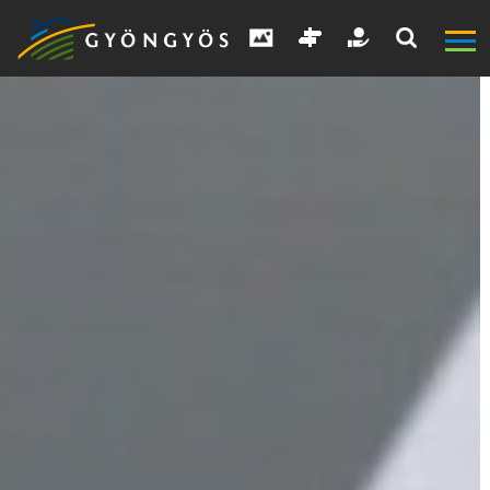
A
VÁROS
KIEMELT
LÁTVÁNYOSSÁGOK
GYÖNGYÖS