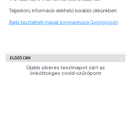
Teljeskörű információ elérhető korábbi cikkünkben:
Bárki tesztelheti magát koronavírusra Gyöngyösön
ELŐZŐ CIKK
Újabb sikeres tesztnapot zárt az
önköltséges covid-szűrőpont
KÖVETKEZŐ CIKK
A lakossági visszajelzések alapján is
sikeres a megkezdett út