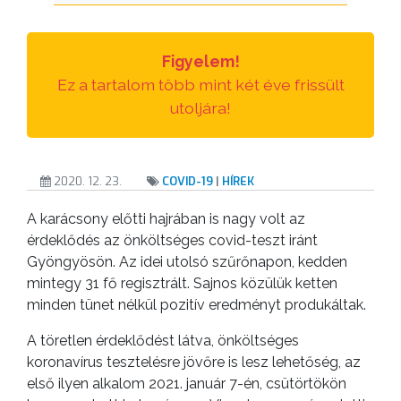
TESTÜLETI
ANYAGOK
Figyelem!
KISTÉRSÉG
Ez a tartalom több mint két éve frissült
utoljára!
GEOTERM-
GYÖNGYÖS
2020. 12. 23.
COVID-19
|
HÍREK
A karácsony előtti hajrában is nagy volt az
érdeklődés az önköltséges covid-teszt iránt
Gyöngyösön. Az idei utolsó szűrőnapon, kedden
mintegy 31 fő regisztrált. Sajnos közülük ketten
minden tünet nélkül pozitív eredményt produkáltak.
A töretlen érdeklődést látva, önköltséges
koronavírus tesztelésre jövőre is lesz lehetőség, az
első ilyen alkalom 2021. január 7-én, csütörtökön