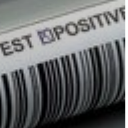
A
VÁROS
PÉNZÜGYEI
KÖLTSÉGVETÉSI
RENDELETEK