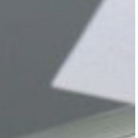
VÁROS
ÉRTÉKTÁRA
VÁROSUNKRÓL
LAKOSSÁGI
INFORMÁCIÓK
HASZNOS
KVÍZ