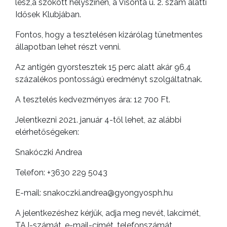
lesz,a szokott helyszínen, a Visonta u. 2. szám alatti
Idősek Klubjában.
Fontos, hogy a tesztelésen kizárólag tünetmentes
állapotban lehet részt venni.
Az antigén gyorstesztek 15 perc alatt akár 96,4
százalékos pontosságú eredményt szolgáltatnak.
A tesztelés kedvezményes ára: 12 700 Ft.
Jelentkezni 2021. január 4-től lehet, az alábbi
elérhetőségeken:
Snakóczki Andrea
Telefon: +3630 229 5043
E-mail: snakoczki.andrea@gyongyosph.hu
A jelentkezéshez kérjük, adja meg nevét, lakcímét,
TAJ-számát, e-mail-címét, telefonszámát.