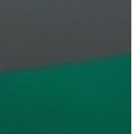
VÁROSHÁZA
AZ
ÖNKORMÁNYZAT
A
KÉPVISELŐ-
TESTÜLET