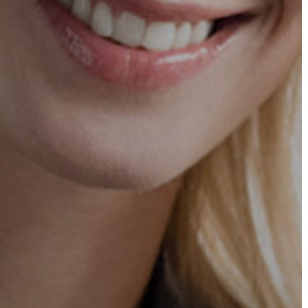
AZ
ÉPÜLŐ
VÁROS
FEJLESZTÉSEK
KÖRNYEZETVÉDELEM
TELEPÜLÉSRENDEZÉS
STRATÉGIÁK