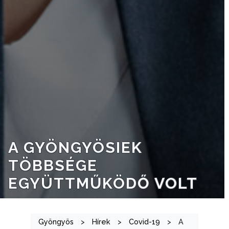
INTÉZMÉNYEK
NYOMTATVÁNYOK
E-
ÜGYINTÉZÉS
TESTÜLETI
ANYAGOK
KISTÉRSÉG
A GYÖNGYÖSIEK
GEOTERM-
TÖBBSÉGE
GYÖNGYÖS
EGYÜTTMŰKÖDŐ VOLT
Gyöngyös
>
Hírek
>
Covid-19
>
A