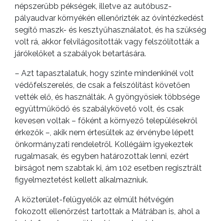
népszerűbb pékségek, illetve az autóbusz-
pályaudvar környékén ellenőrizték az óvintézkedést
segítő maszk- és kesztyűhasználatot, és ha szükség
volt rá, akkor felvilágosították vagy felszólították a
járókelőket a szabályok betartására.
– Azt tapasztalatuk, hogy szinte mindenkinél volt
védőfelszerelés, de csak a felszólítást követően
vették elő, és használták. A gyöngyösiek többsége
együttműködő és szabálykövető volt, és csak
kevesen voltak – főként a környező településekről
érkezők –, akik nem értesültek az érvénybe lépett
önkormányzati rendeletről. Kollégáim igyekeztek
rugalmasak, és egyben határozottak lenni, ezért
bírságot nem szabtak ki, ám 102 esetben regisztrált
figyelmeztetést kellett alkalmazniuk.
A közterület-felügyelők az elmúlt hétvégén
fokozott ellenőrzést tartottak a Mátrában is, ahol a