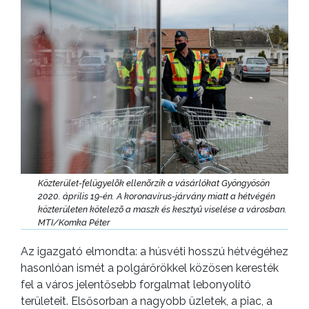
Közterület-felügyelõk ellenõrzik a vásárlókat Gyöngyösön
2020. április 19-én. A koronavírus-járvány miatt a hétvégén
közterületen kötelezõ a maszk és kesztyû viselése a városban.
MTI/Komka Péter
Az igazgató elmondta: a húsvéti hosszú hétvégéhez
hasonlóan ismét a polgárőrökkel közösen keresték
fel a város jelentősebb forgalmat lebonyolító
területeit. Elsősorban a nagyobb üzletek, a piac, a