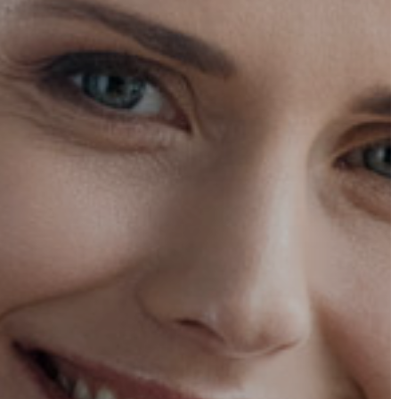
A
VÁROS
PÉNZÜGYEI
KÖLTSÉGVETÉSI
RENDELETEK