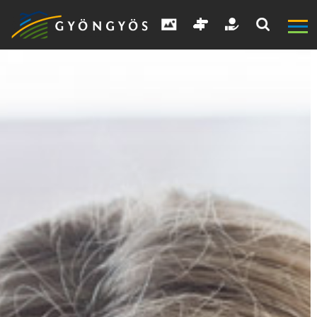
A
VÁROS
KIEMELT
LÁTVÁNYOSSÁGOK