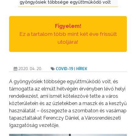
gyöngyösiek többsége együttműködő volt
Figyelem!
Ez a tartalom több mint két éve frissült
utoljára!
2020. 04. 20.
COVID-19
|
HÍREK
A gyöngyösiek többsége együttműködő volt, és
támogatta az elmúlt hétvégén érvényben lévő helyi
rendelkezést, ami ismét kötelezővé tette a város
közterületein és az üzletekben a maszk és a kesztyű
használatát – összegezte a szombaton és vasárnap
tapasztaltakat Ferenczy Dániel, a Városrendészeti
Igazgatóság vezetője.