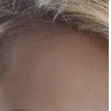
GYÖNGYÖS
VÁROS
ÉRTÉKTÁRA
VÁROSUNKRÓL
LAKOSSÁGI
INFORMÁCIÓK
HASZNOS
KVÍZ