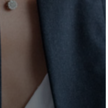
AZ
ÖNKORMÁNYZAT
A
KÉPVISELŐ-
TESTÜLET
A
VÁROSRENDÉSZET
TÁJÉKOZTATÓK
ÁTLÁTHATÓSÁG
AZ
ÖNKORMÁNYZATI
CÉGEK
ÉS