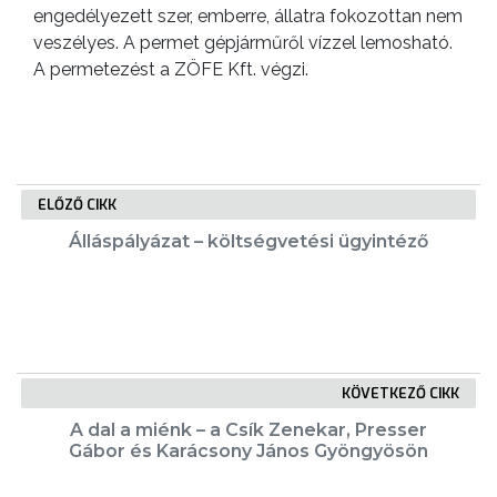
GEOTERM-
engedélyezett szer, emberre, állatra fokozottan nem
GYÖNGYÖS
veszélyes. A permet gépjárműről vízzel lemosható.
A permetezést a ZÖFE Kft. végzi.
ELŐZŐ CIKK
Álláspályázat – költségvetési ügyintéző
KÖVETKEZŐ CIKK
A dal a miénk – a Csík Zenekar, Presser
Gábor és Karácsony János Gyöngyösön