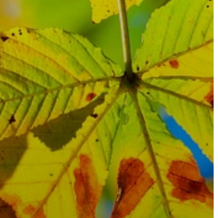
A
VÁROS
PÉNZÜGYEI
KÖLTSÉGVETÉSI
RENDELETEK
AZ
ÉPÜLŐ
VÁROS