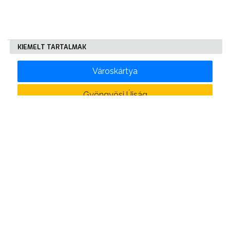
KIEMELT TARTALMAK
Városkártya
Gyöngyösi Újság
Karrier
Eladó ingatlanok