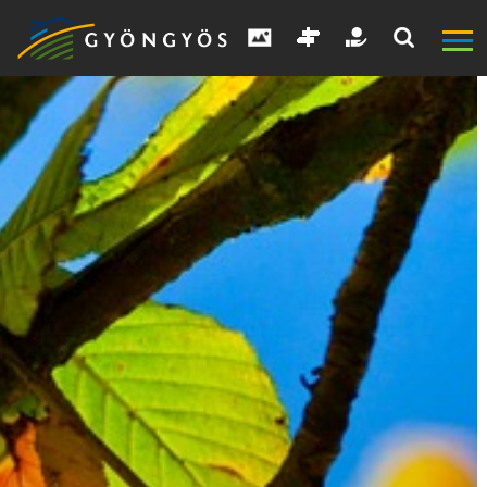
A
VÁROS
KIEMELT
LÁTVÁNYOSSÁGOK
GYÖNGYÖS
VÁROS