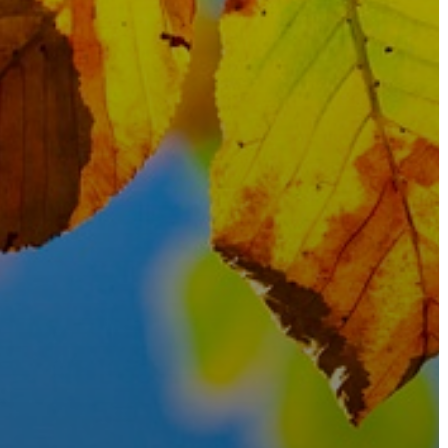
FEJLESZTÉSEK
KÖRNYEZETVÉDELEM
TELEPÜLÉSRENDEZÉS
STRATÉGIÁK
ÉS
KONCEPCIÓK
BEJELENTŐ