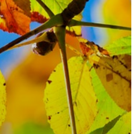
ÉRTÉKTÁRA
VÁROSUNKRÓL
LAKOSSÁGI
INFORMÁCIÓK
HASZNOS
KVÍZ