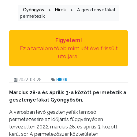
Gyöngyös
>
Hírek
>
A gesztenyefákat
AZ
permetezik
ÖNKORMÁNYZATI
CÉGEK
ÉS
Figyelem!
INTÉZMÉNYEK
Ez a tartalom több mint két éve frissült
utoljára!
NYOMTATVÁNYOK
E-
2022. 03. 28.
HÍREK
ÜGYINTÉZÉS
Március 28-a és április 3-a között permetezik a
TESTÜLETI
gesztenyefákat Gyöngyösön.
ANYAGOK
A városban lévő gesztenyefák lemosó
permetezésére az időjárás függvényében
KISTÉRSÉG
tervezetten 2022. március 28. és április 3. között
kerül sor. A permetezőszer közterületen